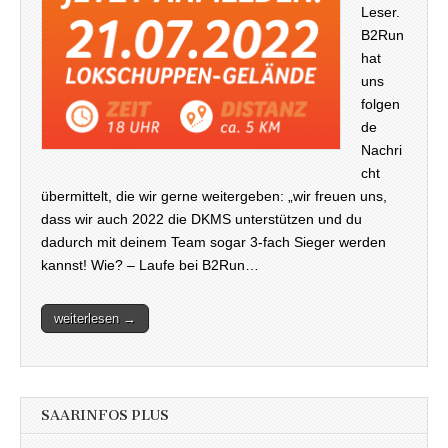
Leser.
B2Run
hat
uns
folgen
de
Nachri
cht
übermittelt, die wir gerne weitergeben: „wir freuen uns,
dass wir auch 2022 die DKMS unterstützen und du
dadurch mit deinem Team sogar 3-fach Sieger werden
kannst! Wie? – Laufe bei B2Run…
weiterlesen →
SAARINFOS PLUS