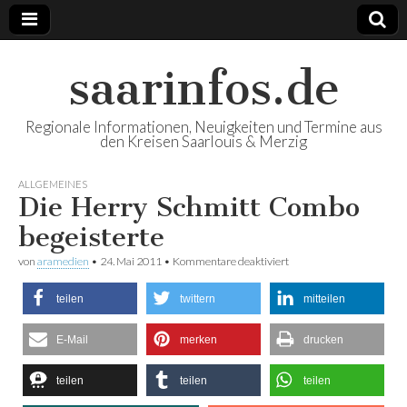
saarinfos.de
Regionale Informationen, Neuigkeiten und Termine aus
den Kreisen Saarlouis & Merzig
ALLGEMEINES
Die Herry Schmitt Combo
begeisterte
von
aramedien
•
24. Mai 2011
•
Kommentare deaktiviert
für Die Herry Schmitt
Combo begeisterte
teilen
twittern
mitteilen
E-Mail
merken
drucken
teilen
teilen
teilen