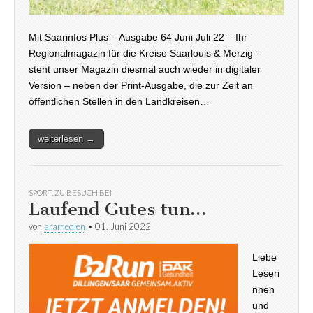
Mit Saarinfos Plus – Ausgabe 64 Juni Juli 22 – Ihr
Regionalmagazin für die Kreise Saarlouis & Merzig –
steht unser Magazin diesmal auch wieder in digitaler
Version – neben der Print-Ausgabe, die zur Zeit an
öffentlichen Stellen in den Landkreisen…
weiterlesen →
SPORT
,
ZU BESUCH BEI
Laufend Gutes tun…
von
aramedien
•
01. Juni 2022
Liebe
Leseri
nnen
und