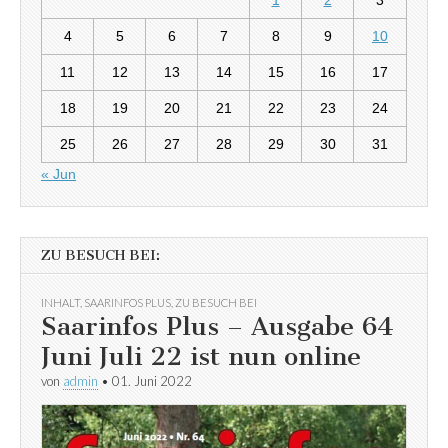
4
5
6
7
8
9
10
11
12
13
14
15
16
17
18
19
20
21
22
23
24
25
26
27
28
29
30
31
« Jun
ZU BESUCH BEI:
INHALT
,
SAARINFOS PLUS
,
ZU BESUCH BEI
Saarinfos Plus – Ausgabe 64
Juni Juli 22 ist nun online
von
admin
•
01. Juni 2022