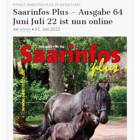
INHALT
,
SAARINFOS PLUS
,
ZU BESUCH BEI
Saarinfos Plus – Ausgabe 64
Juni Juli 22 ist nun online
von
admin
•
01. Juni 2022