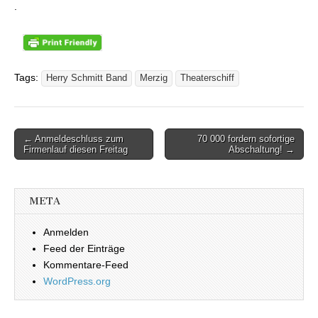
.
Tags:
Herry Schmitt Band
Merzig
Theaterschiff
← Anmeldeschluss zum
70 000 fordern sofortige
Beitragsnavigation
Firmenlauf diesen Freitag
Abschaltung! →
META
Anmelden
Feed der Einträge
Kommentare-Feed
WordPress.org