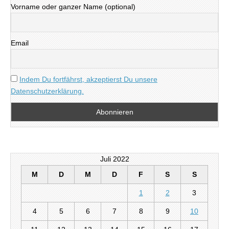
Vorname oder ganzer Name (optional)
Email
Indem Du fortfährst, akzeptierst Du unsere
Datenschutzerklärung.
Juli 2022
M
D
M
D
F
S
S
1
2
3
4
5
6
7
8
9
10