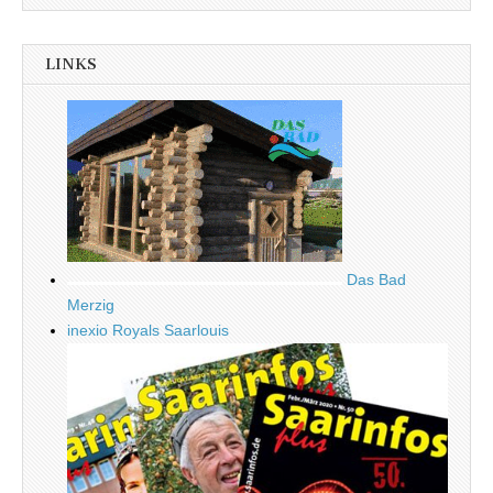
LINKS
Das Bad
Merzig
inexio Royals Saarlouis