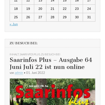
11
12
13
14
15
16
17
18
19
20
21
22
23
24
25
26
27
28
29
30
31
« Jun
ZU BESUCH BEI:
INHALT
,
SAARINFOS PLUS
,
ZU BESUCH BEI
Saarinfos Plus – Ausgabe 64
Juni Juli 22 ist nun online
von
admin
•
01. Juni 2022