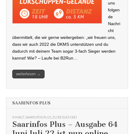
uns
folgen
de
Nachri
cht
übermittelt, die wir gerne weitergeben: „wir freuen uns,
dass wir auch 2022 die DKMS unterstützen und du
dadurch mit deinem Team sogar 3-fach Sieger werden
kannst! Wie? – Laufe bei B2Run…
weiterlesen →
SAARINFOS PLUS
INHALT
,
SAARINFOS PLUS
,
ZU BESUCH BEI
Saarinfos Plus – Ausgabe 64
Juni Juli 22 ist nun online