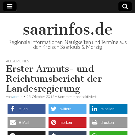
saarinfos.de
Regionale Informationen, Neuigkeiten und Termine aus
den Kreisen Saarlouis & Merzig
ALLGEMEINES
Erster Armuts- und
Reichtumsbericht der
Landesregierung
von
admin
•
25. Oktober 2015
•
Kommentare deaktiviert
für Erster Armuts- und
Reichtumsbericht der
Landesregierung
teilen
twittern
mitteilen
E-Mail
merken
drucken