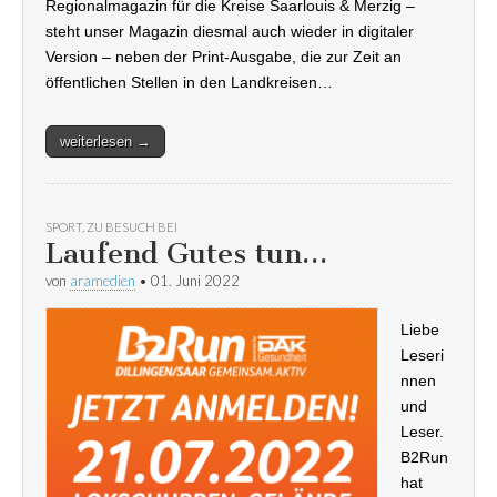
Regionalmagazin für die Kreise Saarlouis & Merzig –
steht unser Magazin diesmal auch wieder in digitaler
Version – neben der Print-Ausgabe, die zur Zeit an
öffentlichen Stellen in den Landkreisen…
weiterlesen →
SPORT
,
ZU BESUCH BEI
Laufend Gutes tun…
von
aramedien
•
01. Juni 2022
Liebe
Leseri
nnen
und
Leser.
B2Run
hat