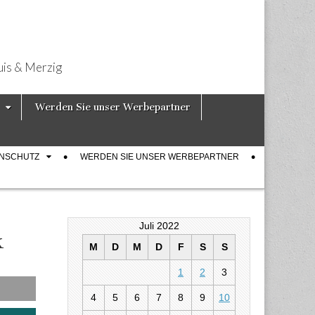
uis & Merzig
Werden Sie unser Werbepartner
ENSCHUTZ
WERDEN SIE UNSER WERBEPARTNER
Juli 2022
k
M
D
M
D
F
S
S
1
2
3
4
5
6
7
8
9
10