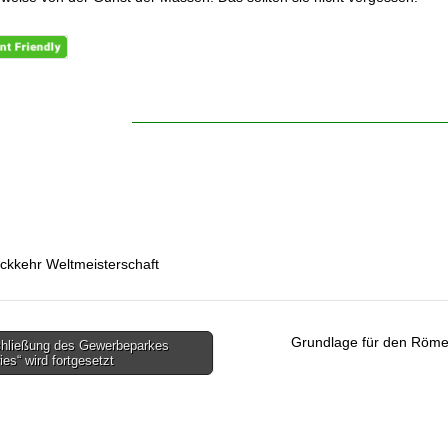
ckkehr Weltmeisterschaft
Grundlage für den Röme
hließung des Gewerbeparkes
gsnavigation
es“ wird fortgesetzt