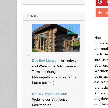
me
te
LINKS
Nach e
Fußballn
am heuti
nach Deu
ihre Hei
Das Bad Merzig
Informationen
Spanien
und Webshop (Gutscheine –
Weltmei
Terminbuchung
beim spa
Massage/Kosmetik und Aqua
die in e
Kurse buchen)
erstreck
_______________________
Anders i
inexio Royals Saarlouis
abgelehn
Website der Saarlouiser
dort tei
Basketballer