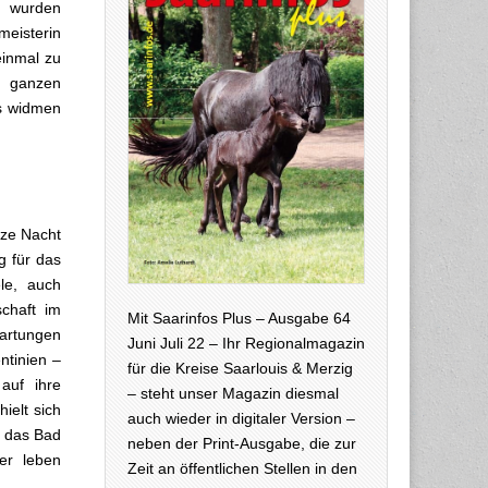
, wurden
eisterin
einmal zu
e ganzen
ns widmen
nze Nacht
g für das
le, auch
schaft im
Mit Saarinfos Plus – Ausgabe 64
wartungen
Juni Juli 22 – Ihr Regionalmagazin
ntinien –
für die Kreise Saarlouis & Merzig
auf ihre
– steht unser Magazin diesmal
ielt sich
auch wieder in digitaler Version –
s das Bad
neben der Print-Ausgabe, die zur
er leben
Zeit an öffentlichen Stellen in den