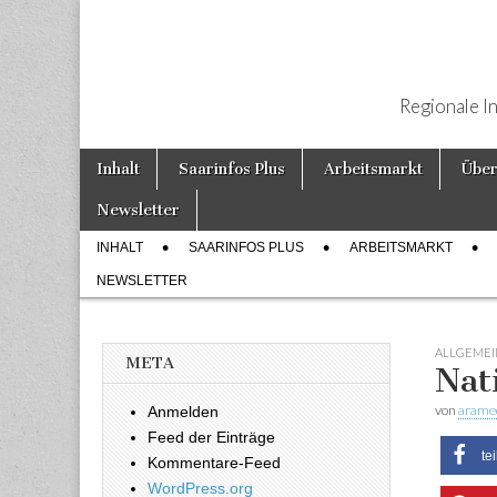
Regionale I
Weiter zum Inhalt
Inhalt
Saarinfos Plus
Arbeitsmarkt
Über
Hauptmenü
Newsletter
INHALT
SAARINFOS PLUS
ARBEITSMARKT
Untermenü
NEWSLETTER
ALLGEMEI
META
Nat
von
arame
Anmelden
Feed der Einträge
te
Kommentare-Feed
WordPress.org