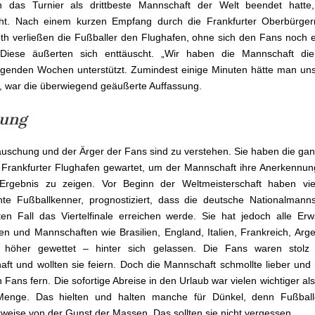
n das Turnier als drittbeste Mannschaft der Welt beendet hatte
cht. Nach einem kurzen Empfang durch die Frankfurter Oberbürgerm
th verließen die Fußballer den Flughafen, ohne sich den Fans noch 
 Diese äußerten sich enttäuscht. „Wir haben die Mannschaft di
egenden Wochen unterstützt. Zumindest einige Minuten hätte man u
 war die überwiegend geäußerte Auffassung.
ung
äuschung und der Ärger der Fans sind zu verstehen. Sie haben die ga
Frankfurter Flughafen gewartet, um der Mannschaft ihre Anerkennun
e Ergebnis zu zeigen. Vor Beginn der Weltmeisterschaft haben vie
te Fußballkenner, prognostiziert, dass die deutsche Nationalmann
ten Fall das Viertelfinale erreichen werde. Sie hat jedoch alle Er
fen und Mannschaften wie Brasilien, England, Italien, Frankreich, Arge
t höher gewettet – hinter sich gelassen. Die Fans waren stolz 
ft und wollten sie feiern. Doch die Mannschaft schmollte lieber und h
n Fans fern. Die sofortige Abreise in den Urlaub war vielen wichtiger al
Menge. Das hielten und halten manche für Dünkel, denn Fußball
weise von der Gunst der Massen. Das sollten sie nicht vergessen.