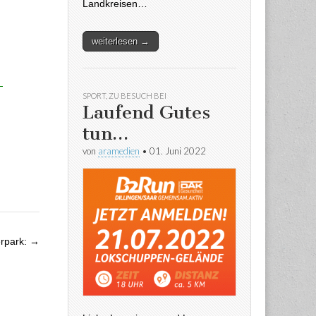
Landkreisen…
weiterlesen →
SPORT
,
ZU BESUCH BEI
Laufend Gutes
tun…
von
aramedien
•
01. Juni 2022
rpark: →