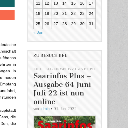
11
12
13
14
15
16
17
18
19
20
21
22
23
24
25
26
27
28
29
30
31
« Jun
eutsche
annschaft
ZU BESUCH BEI:
Lufthansa
ehrten in
INHALT
,
SAARINFOS PLUS
,
ZU BESUCH BEI
angen. In
Saarinfos Plus –
ie neuen
Ausgabe 64 Juni
 Empfang
ndfahrt,
Juli 22 ist nun
enstunden
online
von
admin
•
01. Juni 2022
auptstadt
Fans, die
üßen, die