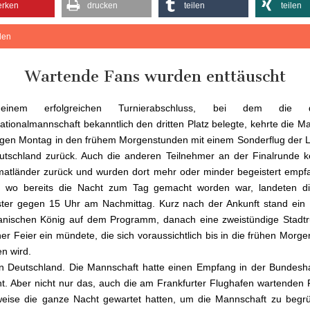
rken
drucken
teilen
teilen
ilen
Wartende Fans wurden enttäuscht
inem erfolgreichen Turnierabschluss, bei dem die d
ationalmannschaft bekanntlich den dritten Platz belegte, kehrte die M
gen Montag in den frühem Morgenstunden mit einem Sonderflug der 
tschland zurück. Auch die anderen Teilnehmer an der Finalrunde k
matländer zurück und wurden dort mehr oder minder begeistert empf
, wo bereits die Nacht zum Tag gemacht worden war, landeten d
ster gegen 15 Uhr am Nachmittag. Kurz nach der Ankunft stand ein
nischen König auf dem Programm, danach eine zweistündige Stadtru
iner Feier ein mündete, die sich voraussichtlich bis in die frühen Morg
en wird.
n Deutschland. Die Mannschaft hatte einen Empfang in der Bundesh
t. Aber nicht nur das, auch die am Frankfurter Flughafen wartenden 
lweise die ganze Nacht gewartet hatten, um die Mannschaft zu begr