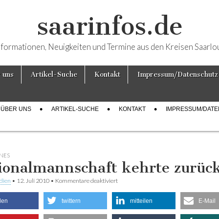
saarinfos.de
nformationen, Neuigkeiten und Termine aus den Kreisen Saarlo
 uns
Artikel-Suche
Kontakt
Impressum/Datenschutz
ÜBER UNS
ARTIKEL-SUCHE
KONTAKT
IMPRESSUM/DAT
NES
ionalmannschaft kehrte zurüc
dien
•
12. Juli 2010
•
Kommentare deaktiviert
für Nationalmannschaft kehrte zurück
ilen
twittern
mitteilen
E-Mail