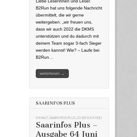
Liebe Leserinnen und Leser.
B2Run hat uns folgende Nachricht
übermittelt, die wir gerne
weitergeben: „wir freuen uns,
dass wir auch 2022 die DKMS
unterstützen und du dadurch mit
deinem Team sogar 3-fach Sieger
werden kannst! Wie? – Laufe bei
B2Run…
weiterlesen →
SAARINFOS PLUS
INHALT
,
SAARINFOS PLUS
,
ZU BESUCH BEI
Saarinfos Plus –
Ausgabe 64 Juni