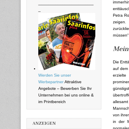
immerhi
________________________
enttäus
_
Petra Ro
zeigen.
zurückli
müssen“,
Mein
Die Entt
auf dem 
Werden Sie unser
erzielt
Werbepartner
Attraktive
prominen
Angebote – Bewerben Sie Ihr
günstigs
Unternehmen bei uns online &
übertrof
im Printbereich
allesam
Mannscha
von ihre
in der 
ANZEIGEN
normaler