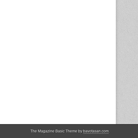
The Magazine Basic Theme by
bavotasan.com
.