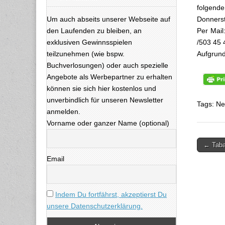
folgende
Um auch abseits unserer Webseite auf
Donnerst
den Laufenden zu bleiben, an
Per Mail
exklusiven Gewinnsspielen
/503 45 
teilzunehmen (wie bspw.
Aufgrund
Buchverlosungen) oder auch spezielle
Angebote als Werbepartner zu erhalten
können sie sich hier kostenlos und
unverbindlich für unseren Newsletter
Tags: Ne
anmelden.
Vorname oder ganzer Name (optional)
← Tabal
Beitra
Email
Indem Du fortfährst, akzeptierst Du
unsere Datenschutzerklärung.