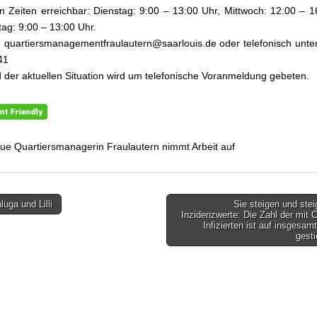
n Zeiten erreichbar: Dienstag: 9:00 – 13:00 Uhr, Mittwoch: 12:00 – 1
ag: 9:00 – 13:00 Uhr.
: quartiersmanagementfraulautern@saarlouis.de oder telefonisch unte
41
 der aktuellen Situation wird um telefonische Voranmeldung gebeten.
ue Quartiersmanagerin Fraulautern nimmt Arbeit auf
uga und Lilli
Sie steigen und stei
gsnavigation
Inzidenzwerte: Die Zahl der mit 
Infizierten ist auf insgesam
gest