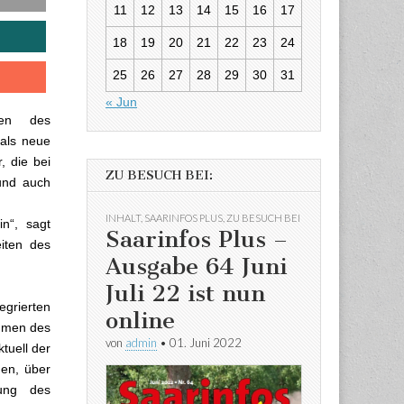
11
12
13
14
15
16
17
18
19
20
21
22
23
24
25
26
27
28
29
30
31
« Jun
men des
als neue
, die bei
ZU BESUCH BEI:
 und auch
INHALT
,
SAARINFOS PLUS
,
ZU BESUCH BEI
in“, sagt
Saarinfos Plus –
iten des
Ausgabe 64 Juni
Juli 22 ist nun
rierten
online
ahmen des
von
admin
•
01. Juni 2022
tuell der
hen, über
kung des