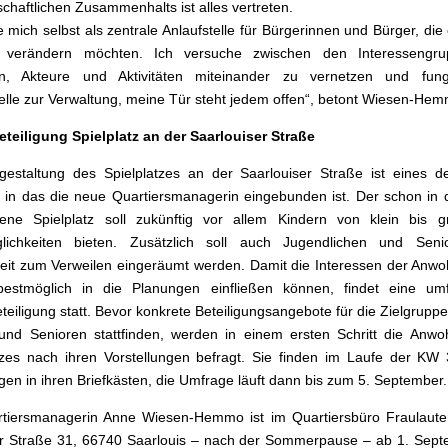
chaftlichen Zusammenhalts ist alles vertreten.
e mich selbst als zentrale Anlaufstelle für Bürgerinnen und Bürger, die
r verändern möchten. Ich versuche zwischen den Interessengr
eln, Akteure und Aktivitäten miteinander zu vernetzen und fung
telle zur Verwaltung, meine Tür steht jedem offen“, betont Wiesen-He
teiligung Spielplatz an der Saarlouiser Straße
estaltung des Spielplatzes an der Saarlouiser Straße ist eines d
, in das die neue Quartiersmanagerin eingebunden ist. Der schon in 
ne Spielplatz soll zukünftig vor allem Kindern von klein bis gr
glichkeiten bieten. Zusätzlich soll auch Jugendlichen und Seni
eit zum Verweilen eingeräumt werden. Damit die Interessen der Anw
bestmöglich in die Planungen einfließen können, findet eine um
teiligung statt. Bevor konkrete Beteiligungsangebote für die Zielgruppe
nd Senioren stattfinden, werden in einem ersten Schritt die Anwo
tzes nach ihren Vorstellungen befragt. Sie finden im Laufe der KW
en in ihren Briefkästen, die Umfrage läuft dann bis zum 5. September.
tiersmanagerin Anne Wiesen-Hemmo ist im Quartiersbüro Fraulauter
r Straße 31, 66740 Saarlouis – nach der Sommerpause – ab 1. Sept