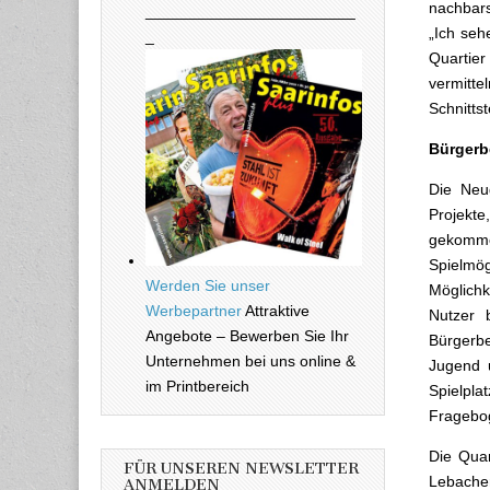
nachbars
________________________
„Ich seh
_
Quartie
vermitt
Schnitts
Bürgerbe
Die Neug
Projekte
gekomme
Spielmö
Werden Sie unser
Möglichk
Werbepartner
Attraktive
Nutzer 
Angebote – Bewerben Sie Ihr
Bürgerbe
Unternehmen bei uns online &
Jugend u
im Printbereich
Spielpla
Fragebog
Die Quar
FÜR UNSEREN NEWSLETTER
Lebache
ANMELDEN