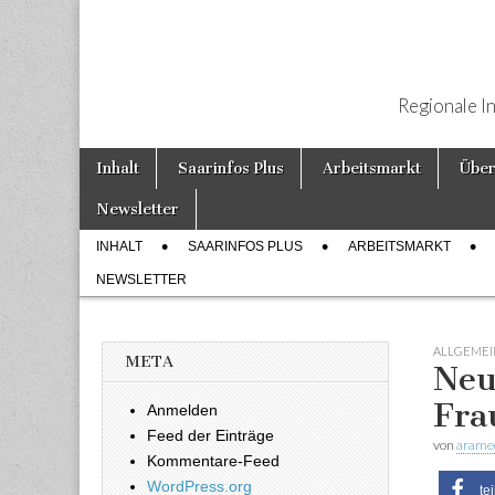
Regionale I
Weiter zum Inhalt
Inhalt
Saarinfos Plus
Arbeitsmarkt
Über
Hauptmenü
Newsletter
INHALT
SAARINFOS PLUS
ARBEITSMARKT
Untermenü
NEWSLETTER
ALLGEMEI
META
Neu
Fra
Anmelden
Feed der Einträge
von
arame
Kommentare-Feed
WordPress.org
te