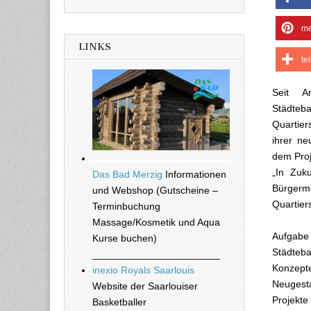
me
LINKS
te
Seit A
Städteb
Quartier
ihrer ne
dem Proje
„In Zuku
Das Bad Merzig
Informationen
Bürgerme
und Webshop (Gutscheine –
Quartie
Terminbuchung
Massage/Kosmetik und Aqua
Aufgabe
Kurse buchen)
Städteba
_______________________
Konzepte
inexio Royals Saarlouis
Neugesta
Website der Saarlouiser
Projekt
Basketballer