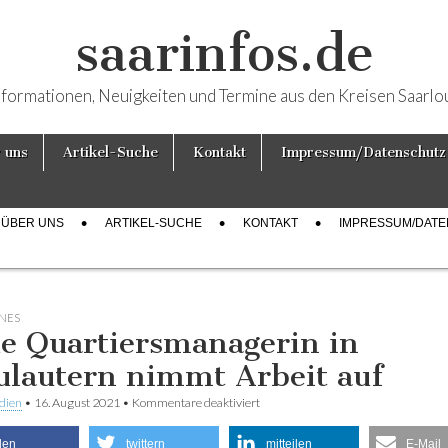
saarinfos.de
nformationen, Neuigkeiten und Termine aus den Kreisen Saarlo
 uns
Artikel-Suche
Kontakt
Impressum/Datenschutz
ÜBER UNS
ARTIKEL-SUCHE
KONTAKT
IMPRESSUM/DAT
NES
e Quartiersmanagerin in
ulautern nimmt Arbeit auf
dien
•
16. August 2021
•
Kommentare deaktiviert
für Neue Quartiersmanagerin in Fr
nimmt Arbeit auf
ilen
twittern
mitteilen
E-Mail