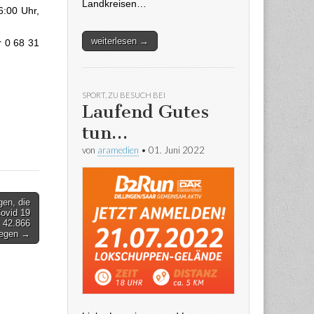
Landkreisen…
6:00 Uhr,
weiterlesen →
r 0 68 31
SPORT
,
ZU BESUCH BEI
Laufend Gutes
tun…
von
aramedien
•
01. Juni 2022
gen, die
Covid 19
t 42.866
iegen →