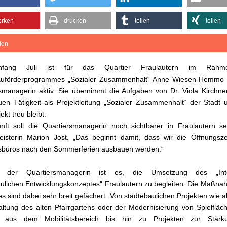
rken
drucken
teilen
teilen
ilen
nfang Juli ist für das Quartier Fraulautern im Rah
auförderprogrammes „Sozialer Zusammenhalt“ Anne Wiesen-Hemmo 
smanagerin aktiv. Sie übernimmt die Aufgaben von Dr. Viola Kirchner
uen Tätigkeit als Projektleitung „Sozialer Zusammenhalt“ der Stadt
kt treu bleibt.
nft soll die Quartiersmanagerin noch sichtbarer in Fraulautern se
isterin Marion Jost. „Das beginnt damit, dass wir die Öffnungsze
rsbüros nach den Sommerferien ausbauen werden.“
 der Quartiersmanagerin ist es, die Umsetzung des „Integ
ulichen Entwicklungskonzeptes“ Fraulautern zu begleiten. Die Maßn
s sind dabei sehr breit gefächert: Von städtebaulichen Projekten wie ak
ltung des alten Pfarrgartens oder der Modernisierung von Spielfläc
e aus dem Mobilitätsbereich bis hin zu Projekten zur Stär