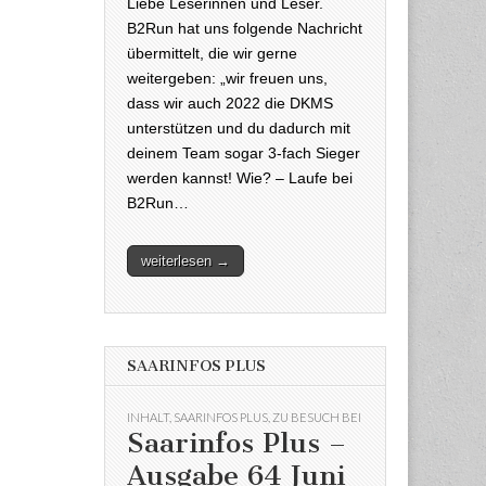
Liebe Leserinnen und Leser.
B2Run hat uns folgende Nachricht
übermittelt, die wir gerne
weitergeben: „wir freuen uns,
dass wir auch 2022 die DKMS
unterstützen und du dadurch mit
deinem Team sogar 3-fach Sieger
werden kannst! Wie? – Laufe bei
B2Run…
weiterlesen →
SAARINFOS PLUS
INHALT
,
SAARINFOS PLUS
,
ZU BESUCH BEI
Saarinfos Plus –
Ausgabe 64 Juni