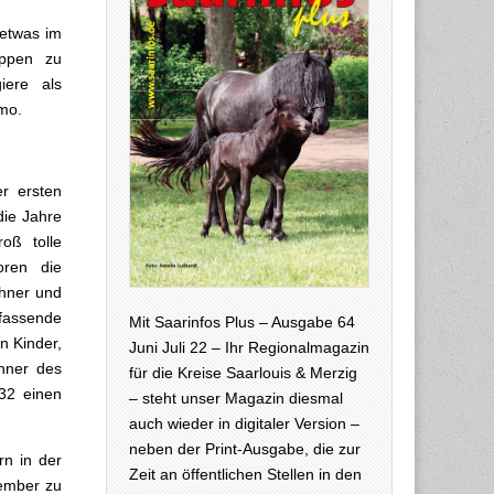
 etwas im
uppen zu
iere als
mmo.
er ersten
die Jahre
oß tolle
oren die
ohner und
fassende
Mit Saarinfos Plus – Ausgabe 64
n Kinder,
Juni Juli 22 – Ihr Regionalmagazin
hner des
für die Kreise Saarlouis & Merzig
 32 einen
– steht unser Magazin diesmal
auch wieder in digitaler Version –
neben der Print-Ausgabe, die zur
n in der
Zeit an öffentlichen Stellen in den
ember zu