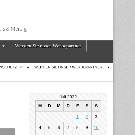
uis & Merzig
Werden Sie unser Werbepartner
ENSCHUTZ
WERDEN SIE UNSER WERBEPARTNER
Juli 2022
M
D
M
D
F
S
S
1
2
3
aulautern
4
5
6
7
8
9
10