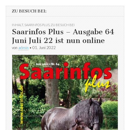
ZU BESUCH BEI:
INHALT
,
SAARINFOS PLUS
,
ZU BESUCH BEI
Saarinfos Plus – Ausgabe 64
Juni Juli 22 ist nun online
von
admin
•
01. Juni 2022