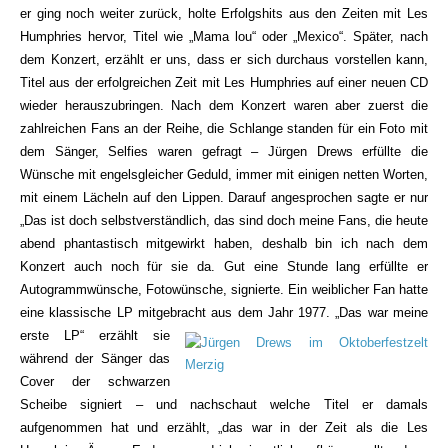
er ging noch weiter zurück, holte Erfolgshits aus den Zeiten mit Les
Humphries hervor, Titel wie „Mama lou“ oder „Mexico“. Später, nach
dem Konzert, erzählt er uns, dass er sich durchaus vorstellen kann,
Titel aus der erfolgreichen Zeit mit Les Humphries auf einer neuen CD
wieder herauszubringen. Nach dem Konzert waren aber zuerst die
zahlreichen Fans an der Reihe, die Schlange standen für ein Foto mit
dem Sänger, Selfies waren gefragt – Jürgen Drews erfüllte die
Wünsche mit engelsgleicher Geduld, immer mit einigen netten Worten,
mit einem Lächeln auf den Lippen. Darauf angesprochen sagte er nur
„Das ist doch selbstverständlich, das sind doch meine Fans, die heute
abend phantastisch mitgewirkt haben, deshalb bin ich nach dem
Konzert auch noch für sie da. Gut eine Stunde lang erfüllte er
Autogrammwünsche, Fotowünsche, signierte. Ein weiblicher Fan hatte
eine klassische LP mitgebracht aus dem Jahr 1977. „Das war meine
erste LP“
erzählt sie
während der Sänger das
Cover der schwarzen
Scheibe signiert – und nachschaut welche Titel er damals
aufgenommen hat und erzählt, „das war in der Zeit als die Les