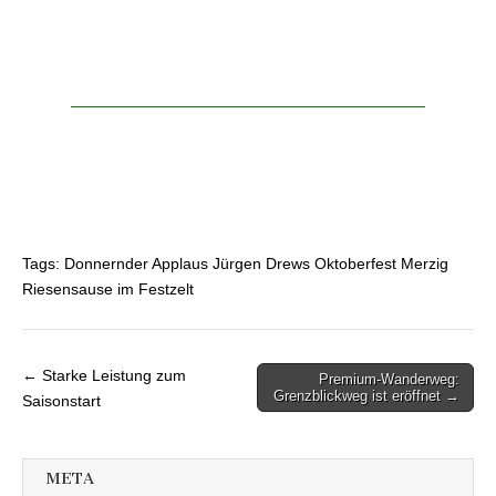
Tags: Donnernder Applaus Jürgen Drews Oktoberfest Merzig
Riesensause im Festzelt
← Starke Leistung zum
Premium-Wanderweg:
Beitragsnavigation
Grenzblickweg ist eröffnet →
Saisonstart
META