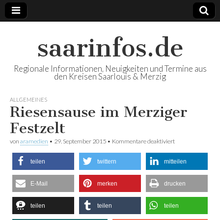
saarinfos.de
Regionale Informationen, Neuigkeiten und Termine aus
den Kreisen Saarlouis & Merzig
ALLGEMEINES
Riesensause im Merziger
Festzelt
von
aramedien
•
29. September 2015
•
Kommentare deaktiviert
für Riesensause
im Merziger
Festzelt
teilen
twittern
mitteilen
E-Mail
merken
drucken
teilen
teilen
teilen