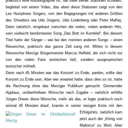
praktisch eine Autobiographie ist, die viele seiner Stationen schildert,
begleitet von einem Video, das eben diese Stationen zeigt von den
Les Humphries Singers, von den Begegnungen mit anderen Größen
des Showbiss wie Udo Jürgens, Udo Lindenberg oder Peter Maffay.
Dann natürlich, eingebaut zwischen die vielen, vielen anderen Hits,
sein vielleicht berühmtester Song „Das Bett im Kornfeld“. Bei diesem
Titel hatte der Sänger – wie bei den meisten anderen Songs – einen
Riesenchor, praktisch das ganze Zelt sang mit. Mitten in diesem
Riesenchor Merzigs Bürgermeister Marcus Hoffeld, der sich nicht nur
von den vielen Fans anstecken ließ, sondern ausgesprochen
textsicher mithielt.
Dann nach 45 Minuten war das Konzert zu Ende, pardon, sollte das
Konzert zu Ende sein. Aber wer erwartet hatte, dass dies so ist, hatte
die Rechnung ohne das Merziger Publikum gemacht. Donnernder
Applaus, unüberhörbare Wünsche nach Zugabe – natürlich erfüllte
Jürgen Drews diese Wünsche, mehr als das, er legte praktisch noch
einmal 45 Minuten drauf, kramte in seiner riesigen Kiste mit den
Erfolgshits, natürlich k
am
jetzt auch der „König von
Mallorca“ zu Wort. Aber