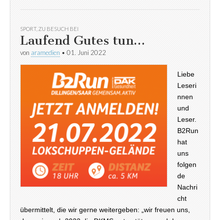
SPORT
,
ZU BESUCH BEI
Laufend Gutes tun…
von
aramedien
•
01. Juni 2022
Liebe
Leseri
nnen
und
Leser.
B2Run
hat
uns
folgen
de
Nachri
cht
übermittelt, die wir gerne weitergeben: „wir freuen uns,