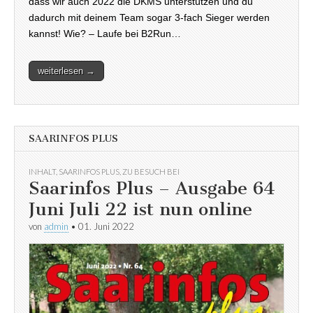
dass wir auch 2022 die DKMS unterstützen und du
dadurch mit deinem Team sogar 3-fach Sieger werden
kannst! Wie? – Laufe bei B2Run…
weiterlesen →
SAARINFOS PLUS
INHALT
,
SAARINFOS PLUS
,
ZU BESUCH BEI
Saarinfos Plus – Ausgabe 64
Juni Juli 22 ist nun online
von
admin
•
01. Juni 2022