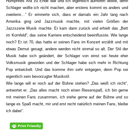
Humphries Ära zu Ende war und ich eigentlich aufhören wollte, denn
Schlager wollte ich nicht machen, aber erstens kommt es anders und
zweitens…“ Er erinnerte sich, dass er damals ein Jahr lang nach
Amerika ging und Jazzmusik machte, mit vielen Größen der
Jazzszene Musik machte. Er kam dann zurück und erhielt das „Bett
im Kornfeld“, das seine Karriere entscheidend beeinflusste. Wie lange
noch? Er ist 70, das hatte er seinen Fans im Konzert erzählt und mit
etwas Demut gesagt, andere werden nicht einmal so alt. Der Stil der
Musik habe sich geändert, der Schlager von einst sei heute eher
Volksmusik geworden und der Schlager habe sich mehr in Richtung
Pop entwickelt. Und das komme ihm sehr entgegen, denn Pop sei
eigentlich sein bevorzugter Musikstil.
Wie lange will er noch auf der Bühne stehen? „Das weiß ich nicht“,
antwortet er. „Das alles macht noch einen Riesenspaß, ich bin gerne
mit meinen Fans zusammen, ich stehe gerne auf der Bühne und so
lange es Spaß macht, mir und erst recht natürlich meinen Fans, bleibe
ich dabei“.