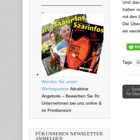
Und das 
________________________
haben wi
_
mit den
Die Über
wir werd
Tags:
G
Werden Sie unser
Werbepartner
Attraktive
← Spar
Beitra
für Deu
Angebote – Bewerben Sie Ihr
Unternehmen bei uns online &
im Printbereich
FÜR UNSEREN NEWSLETTER
ANMELDEN