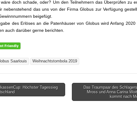
wäre doch schade, oder? Um den Teilnehmern das Überprüfen zu erl
r nebenstehend das uns von der Firma Globus zur Verfügung gestell
 Gewinnnummern beigefügt.
gabe des Erlöses an die Patenhäuser von Globus wird Anfang 2020 
en auch darüber gerne berichten.
lobus Saarlouis
Weihnachtstombola 2019
kassenCup: Höchster Tagessieg
Das Traumpaar des Schlagers
gsnavigation
tschland
Mross und Anna Carina Woi
kommt nach M