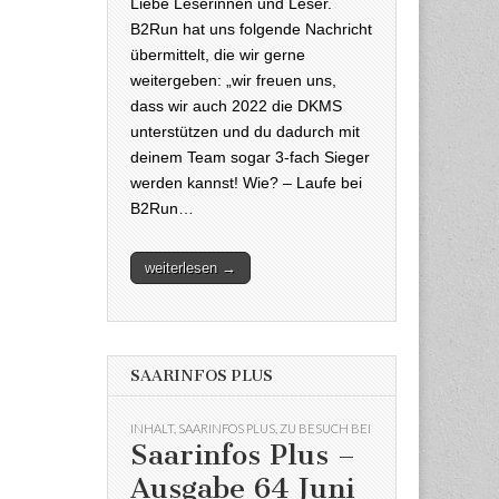
Liebe Leserinnen und Leser.
B2Run hat uns folgende Nachricht
übermittelt, die wir gerne
weitergeben: „wir freuen uns,
dass wir auch 2022 die DKMS
unterstützen und du dadurch mit
deinem Team sogar 3-fach Sieger
werden kannst! Wie? – Laufe bei
B2Run…
weiterlesen →
SAARINFOS PLUS
INHALT
,
SAARINFOS PLUS
,
ZU BESUCH BEI
Saarinfos Plus –
Ausgabe 64 Juni