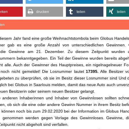
rken
drucken
teilen
teilen
ilen
diesem Jahr fand eine große Weihnachtstombola beim Globus Handelsh
er gab es eine große Anzahl von unterschiedlichen Gewinnen.
die Gewinne am 21. Dezember. Zu diesem Zeitpunkt wurden 
mmern bekanntgegeben. Ein Teil der Gewinne wurden bereits abgeho
ht alle. Auch der Gewinner des Hauptpreises, ein nigelnagelneuer Fo
h noch nicht gemeldet! Die Losnummer lautet
17395.
Alle Besitzer v
ebeten zu überprüfen, ob sie im Besitz dieser Losnummer sind Und 
lich bei Globus in Saarlouis melden, damit das neue Auto auch unverz
euen Besitzerin oder seinem neuen Besitzer gelangt.
 anderen Inhaberinnen und Inhaber von Gewinnlosen sollten schnel
en, ob sich die eine oder andere Gewinn Nummer in ihrem Besitz befi
können noch bis zum 29.02.2020 bei der Information im Globus Hand
 genommen werden gegen Vorlage des Gewinnloses. Gewinne, di
eitpunkt nicht abgeholt sind verfallen.