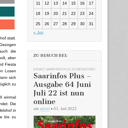
11
12
13
14
15
16
17
18
19
20
21
22
23
24
25
26
27
28
29
30
31
« Jun
of statt.
 Gezogen
auch die
ZU BESUCH BEI:
lt, aber
rd Fiesta
INHALT
,
SAARINFOS PLUS
,
ZU BESUCH BEI
on Losen
Saarinfos Plus –
dann sich
Ausgabe 64 Juni
üglich zu
Juli 22 ist nun
l einmal
online
ndet. Die
von
admin
•
01. Juni 2022
elshof in
e bis zu