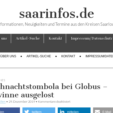
saarinfos.de
nformationen, Neuigkeiten und Termine aus den Kreisen Saarlo
 uns
Artikel-Suche
Kontakt
Impressum/Datenschutz
ÜBER UNS
ARTIKEL-SUCHE
KONTAKT
IMPRESSUM/DAT
NES
hnachtstombola bei Globus –
inne ausgelost
dien
•
29. Dezember 2019
•
Kommentare deaktiviert
für Weihnachtstombola bei Glo
ausgelost
ilen
twittern
mitteilen
E-Mail