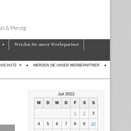
uis & Merzig
Werden Sie unser Werbepartner
ENSCHUTZ
WERDEN SIE UNSER WERBEPARTNER
Juli 2022
M
D
M
D
F
S
S
1
2
3
bus – Gewinne
4
5
6
7
8
9
10