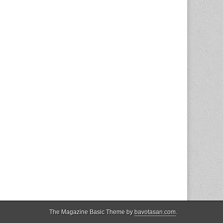
The Magazine Basic Theme by
bavotasan.com
.