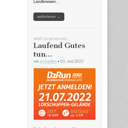
Landkreisen…
weiterlesen →
SPORT
,
ZU BESUCH BEI
Laufend Gutes
tun…
von
aramedien
•
01. Juni 2022