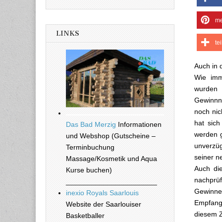
me
LINKS
te
Auch in 
Wie imm
wurden 
Gewinnnu
noch nic
hat sic
Das Bad Merzig
Informationen
werden g
und Webshop (Gutscheine –
unverzüg
Terminbuchung
seiner n
Massage/Kosmetik und Aqua
Auch die
Kurse buchen)
nachprüf
_______________________
Gewinne 
inexio Royals Saarlouis
Empfang
Website der Saarlouiser
diesem Z
Basketballer