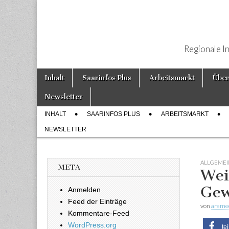
Regionale I
Weiter zum Inhalt
Inhalt
Saarinfos Plus
Arbeitsmarkt
Über
Hauptmenü
Newsletter
INHALT
SAARINFOS PLUS
ARBEITSMARKT
Untermenü
NEWSLETTER
ALLGEMEI
META
Wei
Gew
Anmelden
Feed der Einträge
von
arame
Kommentare-Feed
WordPress.org
te