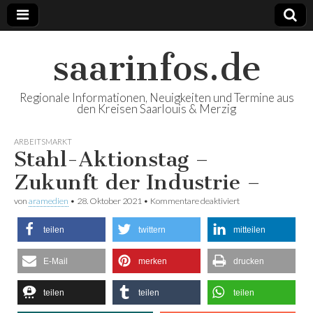
saarinfos.de
Regionale Informationen, Neuigkeiten und Termine aus
den Kreisen Saarlouis & Merzig
ARBEITSMARKT
Stahl-Aktionstag –
Zukunft der Industrie –
von
aramedien
•
28. Oktober 2021
•
Kommentare deaktiviert
für Stahl-Aktionstag
– Zukunft der
Industrie –
teilen
twittern
mitteilen
E-Mail
merken
drucken
teilen
teilen
teilen