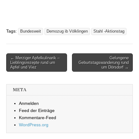
Tags:
Bundesweit
Demozug ib Völklingen
Stahl -Aktionstag
← Merziger Apfelkulinarik –
Gelungene
Beitragsnavigation
Lieblingsrezepte rund um
Geburtstagswanderung rund
Apfel und Viez
um Dörsdorf →
META
Anmelden
Feed der Einträge
Kommentare-Feed
WordPress.org