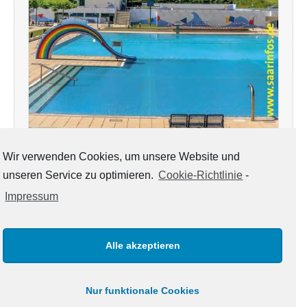
Wir verwenden Cookies, um unsere Website und
Mit Saarinfos Plus – Ausgabe Juli August 2021 – Ihr
unseren Service zu optimieren.
Cookie-Richtlinie
-
Regionalmagazin für die Kreise Saarlouis & Merzig –
Impressum
steht unser Magazin diesmal auch wieder in digitaler
Version – neben der Print-Ausgabe, die zur Zeit an
öffentlichen Stellen in den Landkreisen zur…
Alle akzeptieren
weiterlesen →
Nur funktionale Cookies