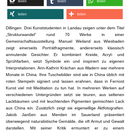
teilen
teilen
teilen
teilen
teilen
Dillingen. Drei Kunststudenten in Landau zeigen unter dem Titel
„Strukturwandel“ rund 70 Werke in einer
Gemeinschaftsausstellung. Manuel Weiland aus Wiesbaden
zeigt einerseits Porträtfragmente, andererseits klassisch
anmutende Gesichter. Er kombiniert Kreide, Acryl- und
Sprühfarben, setzt Symbole ein und inspiriert zu eigenen
Interpretationen. Ann-Kathrin Krächan aus Wadern war mehrere
Monate in China. Ihre Tuschebilder sind wie in China üblich mit
roten Stempeln signiert und lassen erahnen, dass in Fernost
Kunst viel mit Meditation zu tun hat. In mehreren Werken auf
verschiedenen Untergründen setzt sie teuren, aus seltenen
Lackbäumen und mit leuchtenden Pigmenten gemischten Lack
aus China ein. Zusätzlich zeigt sie eigenwillige Aktfotografien.
Jakob Janßen aus Menden im Sauerland präsentiert
überwiegend naturalistische Gemälde, die oft Armut und Gewalt
darstellen. Mit seiner Kritik ermuntert er zu einem