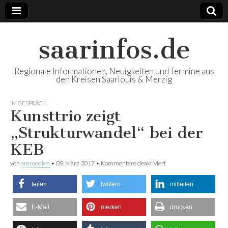
saarinfos.de
Regionale Informationen, Neuigkeiten und Termine aus
den Kreisen Saarlouis & Merzig
IM GESPRÄCH
Kunsttrio zeigt
„Strukturwandel“ bei der
KEB
von
aramedien
•
09. März 2017
•
Kommentare deaktiviert
für Kunsttrio zeigt
„Strukturwandel“ bei
der KEB
teilen
twittern
mitteilen
E-Mail
merken
drucken