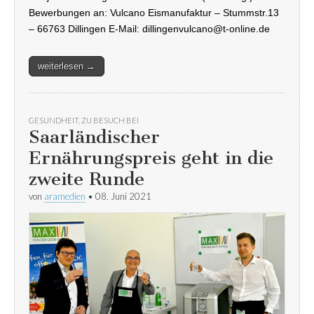
Bewerbungen an: Vulcano Eismanufaktur – Stummstr.13
– 66763 Dillingen E-Mail: dillingenvulcano@t-online.de
weiterlesen →
GESUNDHEIT
,
ZU BESUCH BEI
Saarländischer
Ernährungspreis geht in die
zweite Runde
von
aramedien
•
08. Juni 2021