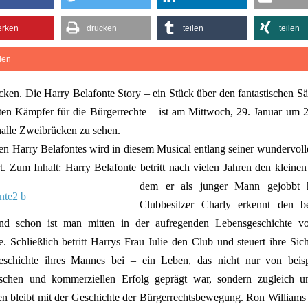
rken
drucken
teilen
teilen
ilen
ken. Die Harry Belafonte Story – ein Stück über den fantastischen S
ten Kämpfer für die Bürgerrechte – ist am Mittwoch, 29. Januar um 
halle Zweibrücken zu sehen.
n Harry Belafontes wird in diesem Musical entlang seiner wundervol
ert. Zum Inhalt: Harry Belafonte betritt nach vielen Jahren den kleine
dem er als junger Mann gejobbt 
Clubbesitzer Charly erkennt den b
nd schon ist man mitten in der aufregenden Lebensgeschichte v
e. Schließlich betritt Harrys Frau Julie den Club und steuert ihre Sich
eschichte ihres Mannes bei – ein Leben, das nicht nur von beisp
ischen und kommerziellen Erfolg geprägt war, sondern zugleich un
n bleibt mit der Geschichte der Bürgerrechtsbewegung. Ron Williams i