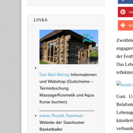
me
LINKS
te
Zweibrüc
engagier
der Fest
Das Lebe
reflekti
Das Bad Merzig
Informationen
und Webshop (Gutscheine –
Terminbuchung
Massage/Kosmetik und Aqua
Gast. U
Kurse buchen)
Belafont
_______________________
Lebensg
inexio Royals Saarlouis
künstler
Website der Saarlouiser
verbunde
Basketballer