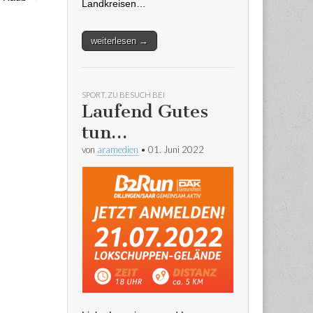
Landkreisen…
weiterlesen →
SPORT
,
ZU BESUCH BEI
Laufend Gutes
tun…
von
aramedien
•
01. Juni 2022