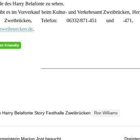
le des Harry Belafonte zu sehen.
ibt es im Vorverkauf beim Kultur- und Verkehrsamt Zweibrücken, Herz
 Zweibrücken, Telefon: 06332/871-451 und -471, E
zweibruecken.de
.
e Harry Belafonte Story Festhalle Zweibrücken
Ron Williams
meisterin Marion Jost besucht
Dreiste