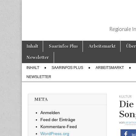
Regionale I
Weiter zum Inhalt
Inhalt
Saarinfos Plus
Arbeitsmarkt
Über
Hauptmenü
Newsletter
INHALT
SAARINFOS PLUS
ARBEITSMARKT
Untermenü
NEWSLETTER
KULTUR
META
Die
Son
Anmelden
Feed der Einträge
von
arame
Kommentare-Feed
WordPress.org
te