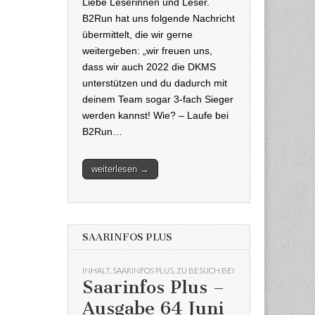
Liebe Leserinnen und Leser.
B2Run hat uns folgende Nachricht
übermittelt, die wir gerne
weitergeben: „wir freuen uns,
dass wir auch 2022 die DKMS
unterstützen und du dadurch mit
deinem Team sogar 3-fach Sieger
werden kannst! Wie? – Laufe bei
B2Run…
weiterlesen →
SAARINFOS PLUS
INHALT
,
SAARINFOS PLUS
,
ZU BESUCH BEI
Saarinfos Plus –
Ausgabe 64 Juni