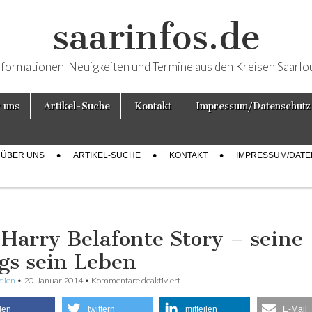
saarinfos.de
nformationen, Neuigkeiten und Termine aus den Kreisen Saarlo
 uns
Artikel-Suche
Kontakt
Impressum/Datenschutz
ÜBER UNS
ARTIKEL-SUCHE
KONTAKT
IMPRESSUM/DAT
 Harry Belafonte Story – seine
gs sein Leben
dien
•
20. Januar 2014
•
Kommentare deaktiviert
für Die Harry Belafonte Story – seine
Leben
ilen
twittern
mitteilen
E-Mail