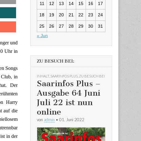
11
12
13
14
15
16
17
18
19
20
21
22
23
24
25
26
27
28
29
30
31
« Jun
änger und
20 Uhr in
ZU BESUCH BEI:
len Songs
INHALT
,
SAARINFOS PLUS
,
ZU BESUCH BEI
n Club
, in
Saarinfos Plus –
hat. Der
Ausgabe 64 Juni
erühmten
Juli 22 ist nun
on Harry
online
t auf die
iellosem
von
admin
•
01. Juni 2022
trennbar
st in der