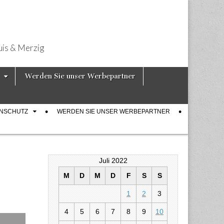
uis & Merzig
Werden Sie unser Werbepartner
ENSCHUTZ
WERDEN SIE UNSER WERBEPARTNER
Juli 2022
M
D
M
D
F
S
S
1
2
3
 Songs sein
4
5
6
7
8
9
10