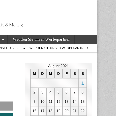
uis & Merzig
Werden Sie unser Werbepartner
ENSCHUTZ
WERDEN SIE UNSER WERBEPARTNER
August 2021
M
D
M
D
F
S
S
1
2
3
4
5
6
7
8
 Birringer im
9
10
11
12
13
14
15
16
17
18
19
20
21
22