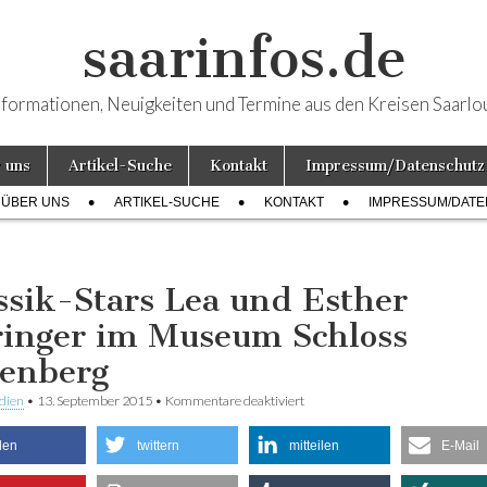
saarinfos.de
nformationen, Neuigkeiten und Termine aus den Kreisen Saarlo
 uns
Artikel-Suche
Kontakt
Impressum/Datenschutz
ÜBER UNS
ARTIKEL-SUCHE
KONTAKT
IMPRESSUM/DAT
ssik-Stars Lea und Esther
ringer im Museum Schloss
lenberg
dien
•
13. September 2015
•
Kommentare deaktiviert
für Klassik-Stars Lea und Esther
Museum Schloss Fellenberg
ilen
twittern
mitteilen
E-Mail