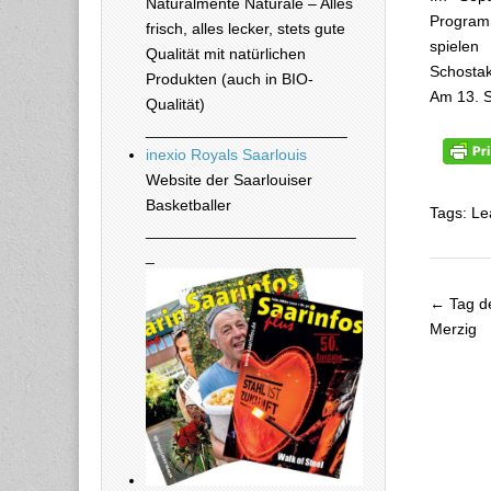
Naturalmente Naturale – Alles
Programm
frisch, alles lecker, stets gute
spielen
Qualität mit natürlichen
Schostak
Produkten (auch in BIO-
Am 13. S
Qualität)
_______________________
inexio Royals Saarlouis
Website der Saarlouiser
Basketballer
Tags: Le
________________________
_
← Tag de
Beitra
Merzig