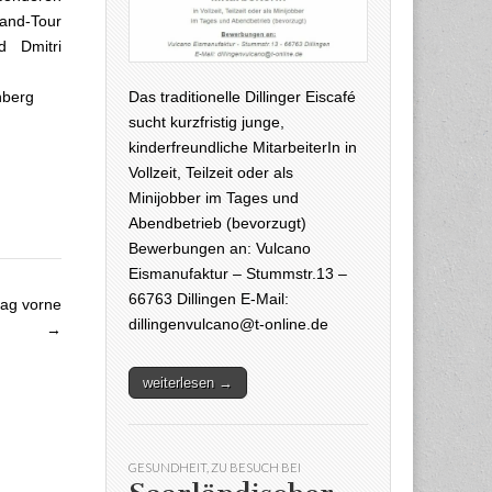
land-Tour
d Dmitri
Das traditionelle Dillinger Eiscafé
nberg
sucht kurzfristig junge,
kinderfreundliche MitarbeiterIn in
Vollzeit, Teilzeit oder als
Minijobber im Tages und
Abendbetrieb (bevorzugt)
Bewerbungen an: Vulcano
Eismanufaktur – Stummstr.13 –
66763 Dillingen E-Mail:
lag vorne
dillingenvulcano@t-online.de
→
weiterlesen →
GESUNDHEIT
,
ZU BESUCH BEI