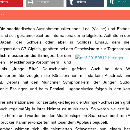
rken
drucken
teilen
teilen
ilen
Die saarländischen Ausnahmemusikerinnen Lea (Violine) und Esther 
 sind seit geraumer Zeit auf internationalem Erfolgskurs. Auftritte in d
, Japan, der Schweiz oder aber in Schloss Elmau, dem dies
ngsort des G7-Gipfels, gehören bei den Geschwistern zur Tagesordnu
zlich musizierten die Birringers bei den
elen Mecklenburg-Vorpommern und
als „Junge Elite“ Deutschlands gefeiert. Auch bei den We
konzerten überzeugten die Künstlerinnen mit starkem Ausdruck un
ität. Debüts mit den Münchner Symphonikern, der Jungen Südd
monie Esslingen und beim Festival LuganoMusica folgen in den k
.
rer internationalen Konzerttätigkeit legen die Birringer-Schwestern gr
auch regelmäßig in ihrer Heimat zu musizieren. So waren sie erst kü
 zu hören und wurden bei den Musikfestspielen Saar sowie bei ihrem Auf
brücker Kammerkonzerten mit tosendem Applaus bejubelt.
ember widmen sich die talentierten Schwestern nun einem be