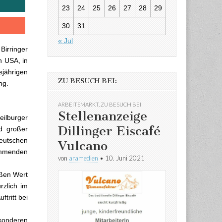
23
24
25
26
27
28
29
30
31
« Jul
Birringer
en USA, in
jährigen
ZU BESUCH BEI:
ng.
ARBEITSMARKT
,
ZU BESUCH BEI
Stellenanzeige
ilburger
Dillinger Eiscafé
d großer
eutschen
Vulcano
ommenden
von
aramedien
•
10. Juni 2021
oßen Wert
rzlich im
tritt bei
sonderen