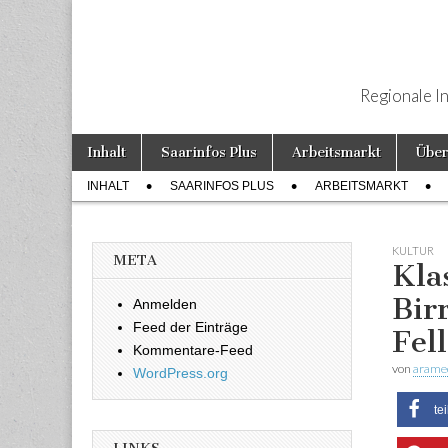
Regionale I
Weiter zum Inhalt
Inhalt
Saarinfos Plus
Arbeitsmarkt
Über
Hauptmenü
INHALT
SAARINFOS PLUS
ARBEITSMARKT
Untermenü
KULTUR
META
Kla
Bir
Anmelden
Feed der Einträge
Fel
Kommentare-Feed
von
arame
WordPress.org
te