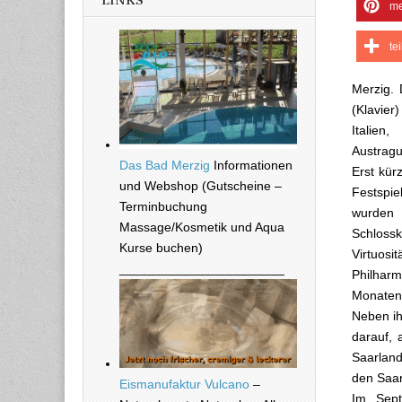
LINKS
me
te
Merzig. 
(Klavier)
Italien
Austragu
Das Bad Merzig
Informationen
Erst kür
und Webshop (Gutscheine –
Festspi
Terminbuchung
wurden 
Massage/Kosmetik und Aqua
Schloss
Kurse buchen)
Virtuos
_______________________
Philhar
Monaten
Neben ih
darauf, 
Saarland
den Saar
Eismanufaktur Vulcano
–
Im Sept