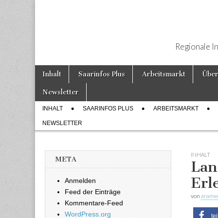
Regionale I
Weiter zum Inhalt
Inhalt
Saarinfos Plus
Arbeitsmarkt
Über
Hauptmenü
Newsletter
INHALT
SAARINFOS PLUS
ARBEITSMARKT
Untermenü
NEWSLETTER
INHALT
META
Lan
Erl
Anmelden
Feed der Einträge
von
arame
Kommentare-Feed
WordPress.org
te