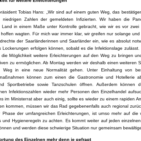
eit für weitere Erleichterungen
präsident Tobias Hans: „Wir sind auf einem guten Weg, das bestätige
n niedrigen Zahlen der gemeldeten Infizierten. Wir haben die Pan
Land in einem Maße unter Kontrolle gebracht, wie wir es vor zwei
hoffen wagten. Für mich war immer klar, wir greifen nur solange und 
drechte der Saarländerinnen und Saarländer ein, wie es absolut notw
 Lockerungen erfolgen können, sobald es die Infektionslage zulässt. 
t die Möglichkeit weitere Erleichterungen auf den Weg zu bringen un
iven zu ermöglichen. Ab Montag werden wir deshalb einen weiteren Sc
 Weg in eine neue Normalität gehen. Unter Einhaltung von be
maßnahmen können zum einen die Gastronomie und Hotellerie a
nd Sportbetriebe sowie Tanzschulen öffnen. Außerdem können d
en Infektionszahlen wieder mehr Personen den Einzelhandel aufsuc
s im Ministerrat aber auch einig, sollte es wieder zu einem rapiden An
nen kommen, müssen wir das Rad gegebenenfalls auch regional zurü
r Phase der umfangreichen Erleichterungen, ist umso mehr auf die 
 und Hygieneregeln zu achten. Es kommt weiter auf jeden einzelne
können und werden diese schwierige Situation nur gemeinsam bewältig
ortung des Einzelnen mehr denn je gefragt