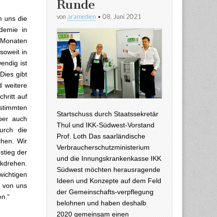
Runde
von
aramedien
•
08. Juni 2021
n uns die
demie in
 Monaten
soweit in
endig ist
Dies gibt
d weitere
hritt auf
stimmten
Startschuss durch Staatssekretär
ber auch
Thul und IKK-Südwest-Vorstand
urch die
Prof. Loth Das saarländische
hen. Wir
Verbraucherschutzministerium
stieg der
und die Innungskrankenkasse IKK
ckdrehen.
Südwest möchten herausragende
wichtigen
Ideen und Konzepte auf dem Feld
n von uns
der Gemeinschafts-verpflegung
en.“
belohnen und haben deshalb
2020 gemeinsam einen