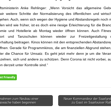
ftsministerin Anke Rehlinger: „Wenn Vorsicht das allgemeine Gebo
ir weitere Schritte der Normalisierung des öffentlichen und wirtsch
ehen. Auch, wenn sich wegen der Hygiene und Abstandsregeln noch ni
len wird wie früher, ist es doch eine riesige Erleichterung für die Bran
omie und Hotellerie ab Montag wieder öffnen können. Auch Fitness
port und Tanzschulen können wieder zur Freizeitgestaltung
haltung beitragen. Kinos können mit den entsprechenden Abstandsr
ffnen. Gerade für Programmkinos, die am finanziellen Abgrund stehen,
er die Chance für Umsatz. Es geht jetzt mehr denn je um die Vera
nzelnen, sich und andere zu schützen. Denn Corona ist nicht vorbei, 
n derzeit unter Kontrolle sind.“
ahmen zum Neubau einer
Neuer Kommandeur der Saarland
gsnavigation
gswache haben begonnen
zu Gast im Saarlouiser Ra