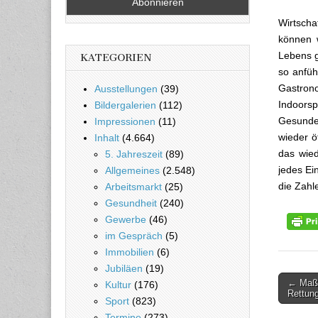
Wirtscha
können w
Lebens g
KATEGORIEN
so anfüh
Gastron
Ausstellungen
(39)
Indoors
Bildergalerien
(112)
Gesunder
Impressionen
(11)
wieder ö
Inhalt
(4.664)
das wied
5. Jahreszeit
(89)
jedes Ei
Allgemeines
(2.548)
die Zahle
Arbeitsmarkt
(25)
Gesundheit
(240)
Gewerbe
(46)
im Gespräch
(5)
Immobilien
(6)
Jubiläen
(19)
← Maßn
Kultur
(176)
Beitra
Rettun
Sport
(823)
Termine
(273)