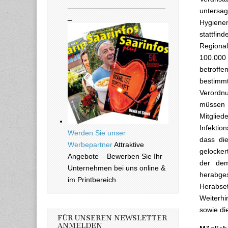
________________________
untersa
_
Hygiene
stattfin
Regiona
100.000
betroff
bestimmt
Verordn
müssen 
Mitglie
Infekti
Werden Sie unser
dass die
Werbepartner
Attraktive
gelocker
Angebote – Bewerben Sie Ihr
der dem
Unternehmen bei uns online &
herabge
im Printbereich
Herabse
Weiterhi
sowie di
FÜR UNSEREN NEWSLETTER
ANMELDEN