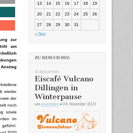
13
14
15
16
17
18
19
20
21
22
23
24
25
26
27
28
29
30
31
« Nov
nung zur
ritt am
ließlich
ZU BESUCH BEI:
änkungen
 Anstieg
ZU BESUCH BEI
Eiscafé Vulcano
tellerie
Dillingen in
b wieder
Winterpause
sowie der
von
aramedien
•
04. November 2021
zelt noch
ng sowie
erden im
geführt.
gust 2020