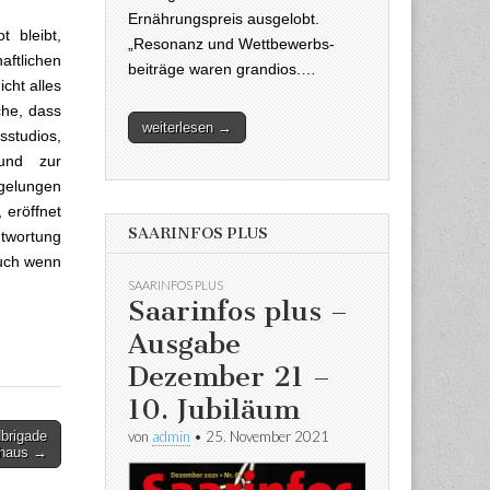
Ernährungspreis ausgelobt.
t bleibt,
„Resonanz und Wettbewerbs-
aftlichen
beiträge waren grandios.…
cht alles
che, dass
weiterlesen →
studios,
 und zur
egelungen
 eröffnet
SAARINFOS PLUS
ntwortung
auch wenn
SAARINFOS PLUS
Saarinfos plus –
Ausgabe
Dezember 21 –
10. Jubiläum
von
admin
•
25. November 2021
brigade
thaus →