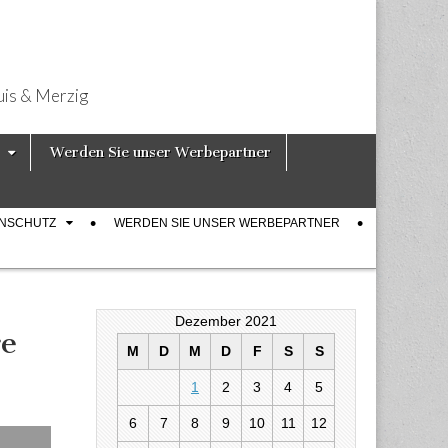
uis & Merzig
Werden Sie unser Werbepartner
ENSCHUTZ
WERDEN SIE UNSER WERBEPARTNER
Dezember 2021
re
M
D
M
D
F
S
S
1
2
3
4
5
6
7
8
9
10
11
12