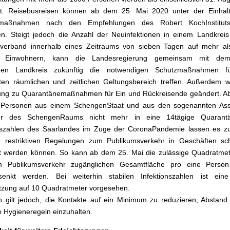
gt. Reisebusreisen können ab dem 25. Mai 2020 unter der Einhal
maßnahmen nach den Empfehlungen des Robert KochInstituts
den. Steigt jedoch die Anzahl der Neuinfektionen in einem Landkrei
lverband innerhalb eines Zeitraums von sieben Tagen auf mehr al
 Einwohnern, kann die Landesregierung gemeinsam mit dem 
enen Landkreis zukünftig die notwendigen Schutzmaßnahmen f
en räumlichen und zeitlichen Geltungsbereich treffen. Außerdem w
ung zu Quarantänemaßnahmen für Ein und Rückreisende geändert. A
Personen aus einem SchengenStaat und aus den sogenannten Asso
der des SchengenRaums nicht mehr in eine 14tägige Quarant
onszahlen des Saarlandes im Zuge der CoronaPandemie lassen es z
 restriktiven Regelungen zum Publikumsverkehr in Geschäften schr
t werden können. So kann ab dem 25. Mai die zulässige Quadratmet
 Publikumsverkehr zugänglichen Gesamtfläche pro eine Perso
senkt werden. Bei weiterhin stabilen Infektionszahlen ist eine
tzung auf 10 Quadratmeter vorgesehen.
n gilt jedoch, die Kontakte auf ein Minimum zu reduzieren, Abstand
e Hygieneregeln einzuhalten.