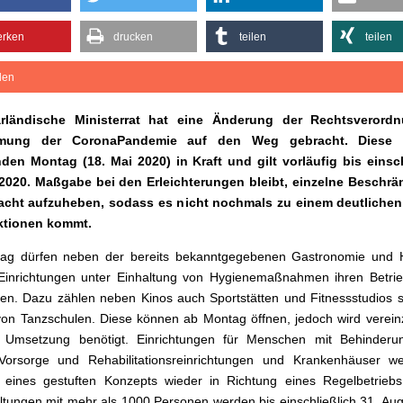
rken
drucken
teilen
teilen
ilen
rländische Ministerrat hat eine Änderung der Rechtsverord
mung der CoronaPandemie auf den Weg gebracht. Diese t
en Montag (18. Mai 2020) in Kraft und gilt vorläufig bis einsch
 2020. Maßgabe bei den Erleichterungen bleibt, einzelne Beschr
acht aufzuheben, sodass es nicht nochmals zu einem deutlichen
ektionen kommt.
ag dürfen neben der bereits bekanntgegebenen Gastronomie und Ho
Einrichtungen unter Einhaltung von Hygienemaßnahmen ihren Betrie
n. Dazu zählen neben Kinos auch Sportstätten und Fitnessstudios 
von Tanzschulen. Diese können ab Montag öffnen, jedoch wird verein
r Umsetzung benötigt. Einrichtungen für Menschen mit Behinderu
 Vorsorge und Rehabilitationsreinrichtungen und Krankenhäuser w
eines gestuften Konzepts wieder in Richtung eines Regelbetriebs 
ltungen mit mehr als 1000 Personen werden bis einschließlich 31. Au