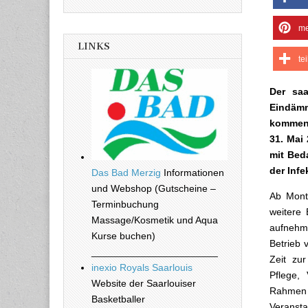
me
LINKS
te
Der saa
Eindäm
kommend
31. Mai
mit Bed
der Inf
Das Bad Merzig
Informationen
und Webshop (Gutscheine –
Ab Mont
Terminbuchung
weitere 
Massage/Kosmetik und Aqua
aufnehme
Kurse buchen)
Betrieb 
_______________________
Zeit zu
inexio Royals Saarlouis
Pflege,
Website der Saarlouiser
Rahmen 
Basketballer
Veransta