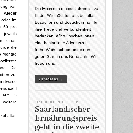
tung von
Die Eissaison dieses Jahres ist zu
 wieder
Ende! Wir möchten uns bei allen
s oder im
Besuchern und Besucherinnen für
s 50 pro
ihre Treue und Verbundenheit
jeweils
bedanken. Wir wünschen Ihnen
ür einen
eine besinnliche Adventszeit,
urde die
frohe Weihnachten und einen
b Montag
guten Start in das Neue Jahr. Wir
ziierten
freuen uns…
äne. Die
udem zu,
weiterlesen →
ittweise
eranzahl
n auf 15
 weitere
GESUNDHEIT
,
ZU BESUCH BEI
Saarländischer
 zuhalten
Ernährungspreis
geht in die zweite