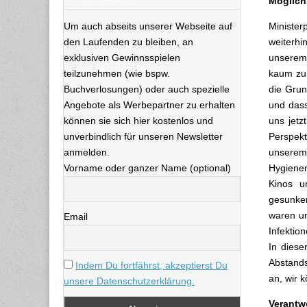
Möglichk
Um auch abseits unserer Webseite auf
Minister
den Laufenden zu bleiben, an
weiterhi
exklusiven Gewinnsspielen
unserem 
teilzunehmen (wie bspw.
kaum zu 
Buchverlosungen) oder auch spezielle
die Grun
Angebote als Werbepartner zu erhalten
und dass
können sie sich hier kostenlos und
uns jetz
unverbindlich für unseren Newsletter
Perspekt
anmelden.
unserem
Vorname oder ganzer Name (optional)
Hygiene
Kinos u
gesunken
waren un
Email
Infektio
In diese
Abstands
Indem Du fortfährst, akzeptierst Du
an, wir 
unsere Datenschutzerklärung.
Verantw