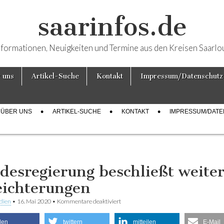
saarinfos.de
nformationen, Neuigkeiten und Termine aus den Kreisen Saarlo
 uns
Artikel-Suche
Kontakt
Impressum/Datenschutz
ÜBER UNS
ARTIKEL-SUCHE
KONTAKT
IMPRESSUM/DAT
desregierung beschließt weite
eichterungen
dien
•
16. Mai 2020
•
Kommentare deaktiviert
für Landesregierung beschließt weitere
Erleichterungen
ilen
twittern
mitteilen
E-Mail