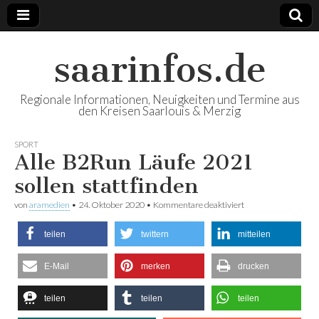
saarinfos.de
Regionale Informationen, Neuigkeiten und Termine aus
den Kreisen Saarlouis & Merzig
SPORT
Alle B2Run Läufe 2021
sollen stattfinden
von
aramedien
•
24. Oktober 2020
•
Kommentare deaktiviert
für Alle B2Run
Läufe 2021 sollen
stattfinden
teilen
twittern
mitteilen
E-Mail
merken
drucken
teilen
teilen
teilen