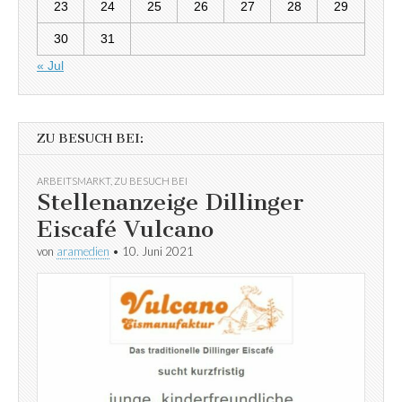
23
24
25
26
27
28
29
30
31
« Jul
ZU BESUCH BEI:
ARBEITSMARKT
,
ZU BESUCH BEI
Stellenanzeige Dillinger
Eiscafé Vulcano
von
aramedien
•
10. Juni 2021