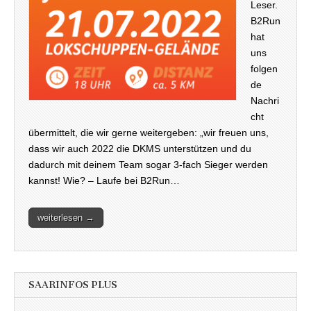
Leser.
B2Run
hat
uns
folgen
de
Nachri
cht
übermittelt, die wir gerne weitergeben: „wir freuen uns,
dass wir auch 2022 die DKMS unterstützen und du
dadurch mit deinem Team sogar 3-fach Sieger werden
kannst! Wie? – Laufe bei B2Run…
weiterlesen →
SAARINFOS PLUS