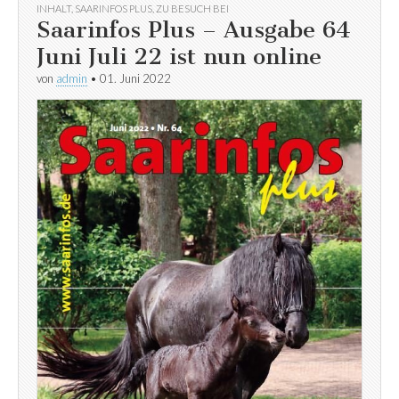
INHALT
,
SAARINFOS PLUS
,
ZU BESUCH BEI
Saarinfos Plus – Ausgabe 64
Juni Juli 22 ist nun online
von
admin
•
01. Juni 2022