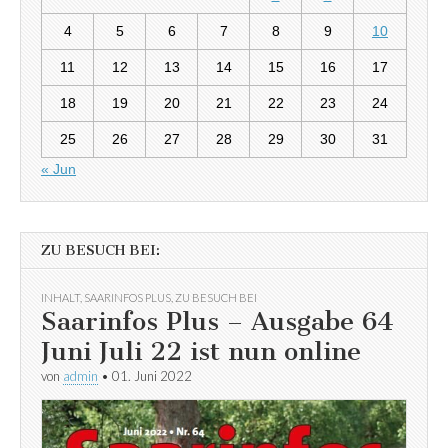
4
5
6
7
8
9
10
11
12
13
14
15
16
17
18
19
20
21
22
23
24
25
26
27
28
29
30
31
« Jun
ZU BESUCH BEI:
INHALT
,
SAARINFOS PLUS
,
ZU BESUCH BEI
Saarinfos Plus – Ausgabe 64
Juni Juli 22 ist nun online
von
admin
•
01. Juni 2022