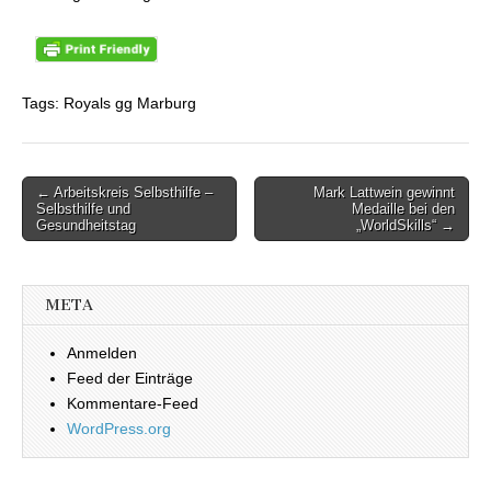
Tags: Royals gg Marburg
← Arbeitskreis Selbsthilfe –
Mark Lattwein gewinnt
Beitragsnavigation
Selbsthilfe und
Medaille bei den
Gesundheitstag
„WorldSkills“ →
META
Anmelden
Feed der Einträge
Kommentare-Feed
WordPress.org