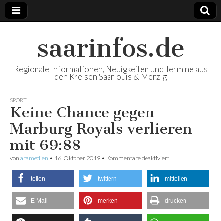
saarinfos.de
Regionale Informationen, Neuigkeiten und Termine aus
den Kreisen Saarlouis & Merzig
SPORT
Keine Chance gegen
Marburg Royals verlieren
mit 69:88
von
aramedien
•
16. Oktober 2019
•
Kommentare deaktiviert
für Keine Chance
gegen Marburg
Royals verlieren mit
teilen
twittern
mitteilen
69:88
E-Mail
merken
drucken