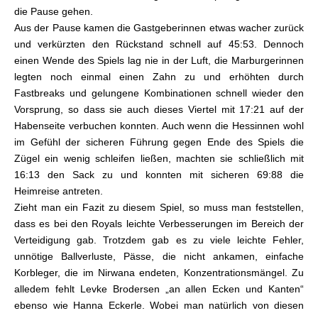
die Pause gehen.
Aus der Pause kamen die Gastgeberinnen etwas wacher zurück
und verkürzten den Rückstand schnell auf 45:53. Dennoch
einen Wende des Spiels lag nie in der Luft, die Marburgerinnen
legten noch einmal einen Zahn zu und erhöhten durch
Fastbreaks und gelungene Kombinationen schnell wieder den
Vorsprung, so dass sie auch dieses Viertel mit 17:21 auf der
Habenseite verbuchen konnten. Auch wenn die Hessinnen wohl
im Gefühl der sicheren Führung gegen Ende des Spiels die
Zügel ein wenig schleifen ließen, machten sie schließlich mit
16:13 den Sack zu und konnten mit sicheren 69:88 die
Heimreise antreten.
Zieht man ein Fazit zu diesem Spiel, so muss man feststellen,
dass es bei den Royals leichte Verbesserungen im Bereich der
Verteidigung gab. Trotzdem gab es zu viele leichte Fehler,
unnötige Ballverluste, Pässe, die nicht ankamen, einfache
Korbleger, die im Nirwana endeten, Konzentrationsmängel. Zu
alledem fehlt Levke Brodersen „an allen Ecken und Kanten“
ebenso wie Hanna Eckerle. Wobei man natürlich von diesen