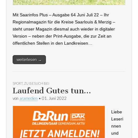
Mit Saarinfos Plus – Ausgabe 64 Juni Juli 22 – Ihr
Regionalmagazin für die Kreise Saarlouis & Merzig –
steht unser Magazin diesmal auch wieder in digitaler
Version – neben der Print-Ausgabe, die zur Zeit an
öffentlichen Stellen in den Landkreisen…
weiterlesen →
SPORT
,
ZU BESUCH BEI
Laufend Gutes tun…
von
aramedien
•
01. Juni 2022
Liebe
Leseri
nnen
und