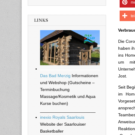
me
te
LINKS
Verbrauc
Die Coro
haben ih
ins Home
um mit
Unterneh
Das Bad Merzig
Informationen
Jost.
und Webshop (Gutscheine –
Seit Beg
Terminbuchung
im Home
Massage/Kosmetik und Aqua
Vorgeset
Kurse buchen)
anspre
_______________________
Teambesp
inexio Royals Saarlouis
Anweisu
Website der Saarlouiser
Reaktion
Basketballer