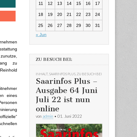
11
12
13
14
15
16
17
18
19
20
21
22
23
24
25
26
27
28
29
30
31
« Jun
ternehmen
sstattung
 zunutze,
ZU BESUCH BEI:
gang zu
Reinhold
INHALT
,
SAARINFOS PLUS
,
ZU BESUCH BEI
Saarinfos Plus –
Ausgabe 64 Juni
eitnehmer
en eines
Juli 22 ist nun
 Personen
online
nierung
von
admin
•
01. Juni 2022
fizielle“
chnellen