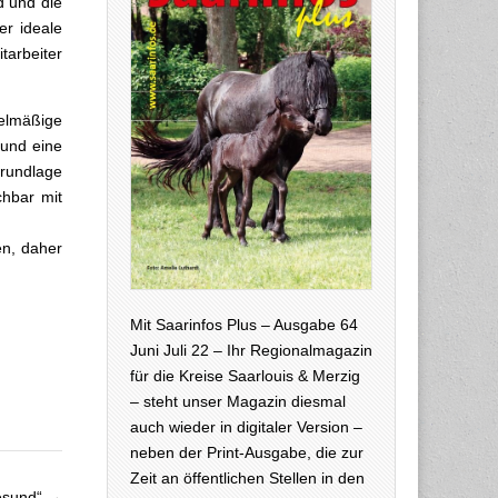
d und die
er ideale
arbeiter
elmäßige
 und eine
Grundlage
chbar mit
en, daher
Mit Saarinfos Plus – Ausgabe 64
Juni Juli 22 – Ihr Regionalmagazin
für die Kreise Saarlouis & Merzig
– steht unser Magazin diesmal
auch wieder in digitaler Version –
neben der Print-Ausgabe, die zur
Zeit an öffentlichen Stellen in den
gesund“ →