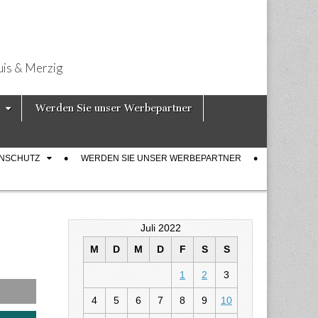
uis & Merzig
Werden Sie unser Werbepartner
ENSCHUTZ
WERDEN SIE UNSER WERBEPARTNER
Juli 2022
M
D
M
D
F
S
S
1
2
3
4
5
6
7
8
9
10