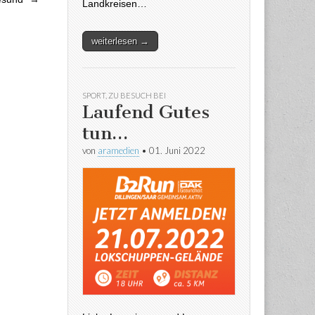
Landkreisen…
weiterlesen →
SPORT
,
ZU BESUCH BEI
Laufend Gutes
tun…
von
aramedien
•
01. Juni 2022