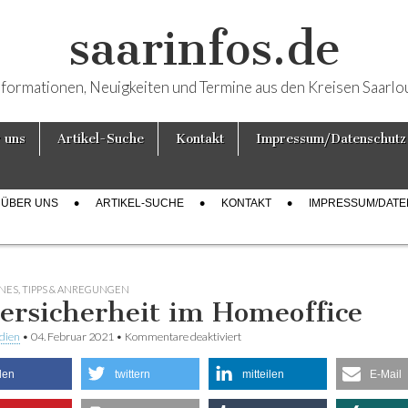
saarinfos.de
nformationen, Neuigkeiten und Termine aus den Kreisen Saarlo
 uns
Artikel-Suche
Kontakt
Impressum/Datenschutz
ÜBER UNS
ARTIKEL-SUCHE
KONTAKT
IMPRESSUM/DAT
NES
,
TIPPS & ANREGUNGEN
ersicherheit im Homeoffice
dien
•
04. Februar 2021
•
Kommentare deaktiviert
für Cybersicherheit im Homeoffice
ilen
twittern
mitteilen
E-Mail