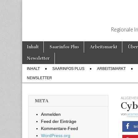
Regionale I
Weiter zum Inhalt
Inhalt
Saarinfos Plus
Arbeitsmarkt
Über
Hauptmenü
Newsletter
INHALT
SAARINFOS PLUS
ARBEITSMARKT
Untermenü
NEWSLETTER
ALLGEMEI
META
Cyb
von
arame
Anmelden
Feed der Einträge
te
Kommentare-Feed
WordPress.org