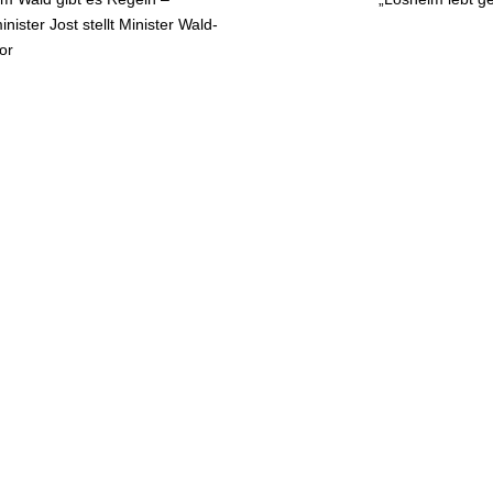
gsnavigation
ister Jost stellt Minister Wald-
or