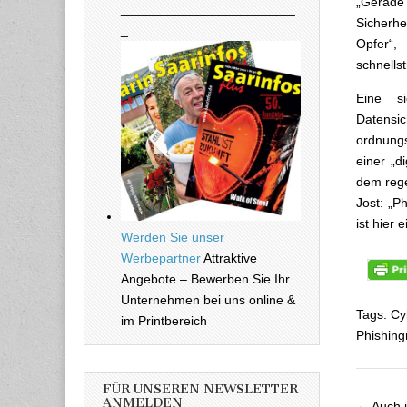
„Gerade 
________________________
Sicherhe
_
Opfer“,
schnells
Eine si
Datensic
ordnungs
einer „d
dem reg
Jost: „P
ist hier 
Werden Sie unser
Werbepartner
Attraktive
Angebote – Bewerben Sie Ihr
Unternehmen bei uns online &
Tags: Cy
im Printbereich
Phishing
FÜR UNSEREN NEWSLETTER
ANMELDEN
← Auch i