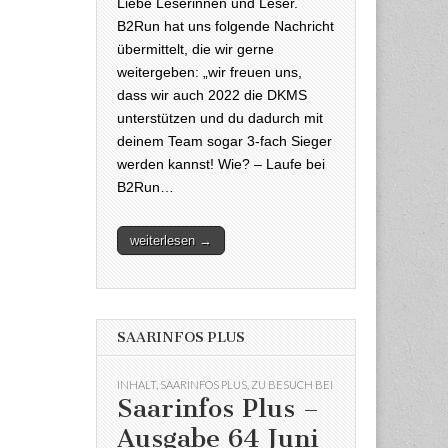
Liebe Leserinnen und Leser.
B2Run hat uns folgende Nachricht
übermittelt, die wir gerne
weitergeben: „wir freuen uns,
dass wir auch 2022 die DKMS
unterstützen und du dadurch mit
deinem Team sogar 3-fach Sieger
werden kannst! Wie? – Laufe bei
B2Run…
weiterlesen →
SAARINFOS PLUS
INHALT
,
SAARINFOS PLUS
,
ZU BESUCH BEI
Saarinfos Plus –
Ausgabe 64 Juni