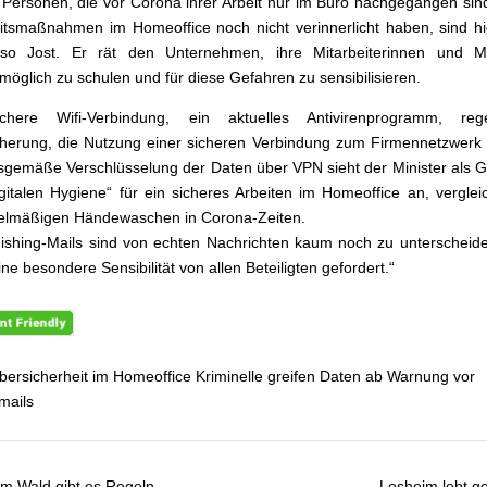
Personen, die vor Corona ihrer Arbeit nur im Büro nachgegangen sin
itsmaßnahmen im Homeoffice noch nicht verinnerlicht haben, sind hi
 so Jost. Er rät den Unternehmen, ihre Mitarbeiterinnen und Mit
tmöglich zu schulen und für diese Gefahren zu sensibilisieren.
chere Wifi-Verbindung, ein aktuelles Antivirenprogramm, reg
herung, die Nutzung einer sicheren Verbindung zum Firmennetzwerk
gemäße Verschlüsselung der Daten über VPN sieht der Minister als 
igitalen Hygiene“ für ein sicheres Arbeiten im Homeoffice an, verglei
elmäßigen Händewaschen in Corona-Zeiten.
hishing-Mails sind von echten Nachrichten kaum noch zu unterscheid
eine besondere Sensibilität von allen Beteiligten gefordert.“
bersicherheit im Homeoffice Kriminelle greifen Daten ab Warnung vor
mails
m Wald gibt es Regeln –
„Losheim lebt 