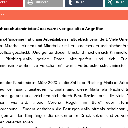
rken
drucken
teilen
teilen
ilen
herschutzminister Jost warnt vor gezielten Angriffen
na-Pandemie hat unser Arbeitsleben maßgeblich verändert. Viele Un
re Mitarbeiterinnen und Mitarbeiter mit entsprechender technischer Au
office geschickt. „Und genau diesen Umstand machen sich Kriminelle
 Phishing-Mails gezielt Daten abzugreifen und sich Zu
mensnetzwerken zu verschaffen“, warnt Verbraucherschutzminister 
inn der Pandemie im März 2020 ist die Zahl der Phishing-Mails an Arb
office rasant gestiegen. Oftmals sind diese Mails als Nachricht
zten getarnt und zeichnen sich durch Betreffzeilen aus, die viele
chen, wie z.B. „neue Corona Regeln im Büro“ oder „Termi
rechung“. Zudem enthalten die Betrüger-Mails oftmals scheinbar „of
ngen an den Empfänger, die diesen unter Druck setzen und zu vors
en verleiten sollen.