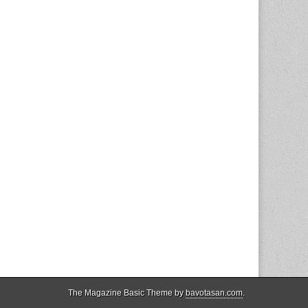
The Magazine Basic Theme by
bavotasan.com
.