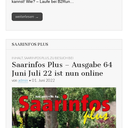
kannst! Wie? – Laufe bei B2Run…
weiterlesen →
SAARINFOS PLUS
INHALT
,
SAARINFOS PLUS
,
ZU BESUCH BEI
Saarinfos Plus – Ausgabe 64
Juni Juli 22 ist nun online
von
admin
•
01. Juni 2022