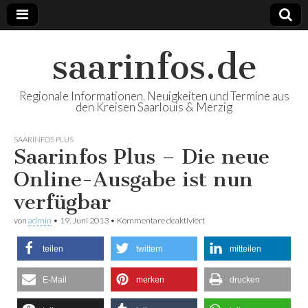
saarinfos.de
Regionale Informationen, Neuigkeiten und Termine aus
den Kreisen Saarlouis & Merzig
SAARINFOS PLUS
Saarinfos Plus – Die neue
Online-Ausgabe ist nun
verfügbar
von
admin
•
19. Juni 2013
•
Kommentare deaktiviert
für Saarinfos Plus – Die neue
Online-Ausgabe ist nun
verfügbar
teilen
twittern
mitteilen
E-Mail
merken
drucken