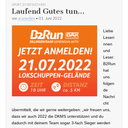
SPORT
,
ZU BESUCH BEI
Laufend Gutes tun…
von
aramedien
•
01. Juni 2022
Liebe
Leseri
nnen
und
Leser.
B2Run
hat
uns
folgen
de
Nachri
cht
übermittelt, die wir gerne weitergeben: „wir freuen uns,
dass wir auch 2022 die DKMS unterstützen und du
dadurch mit deinem Team sogar 3-fach Sieger werden