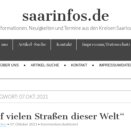
saarinfos.de
nformationen, Neuigkeiten und Termine aus den Kreisen Saarlo
 uns
Artikel-Suche
Kontakt
Impressum/Datenschutz
ÜBER UNS
ARTIKEL-SUCHE
KONTAKT
IMPRESSUM/DAT
GWORT:
07.OKT. 2021
f vielen Straßen dieser Welt“
dien
•
07. Oktober 2021
•
Kommentare deaktiviert
für „Auf vielen Straßen dieser Welt