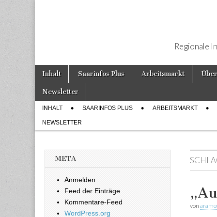
Regionale I
Weiter zum Inhalt
Inhalt
Saarinfos Plus
Arbeitsmarkt
Über
Hauptmenü
Newsletter
INHALT
SAARINFOS PLUS
ARBEITSMARKT
Untermenü
NEWSLETTER
META
SCHLA
Anmelden
„Au
Feed der Einträge
Kommentare-Feed
von
arame
WordPress.org