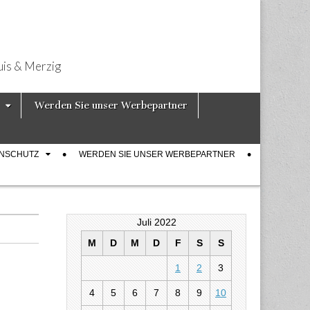
uis & Merzig
Werden Sie unser Werbepartner
ENSCHUTZ
WERDEN SIE UNSER WERBEPARTNER
Juli 2022
M
D
M
D
F
S
S
1
2
3
4
5
6
7
8
9
10
“