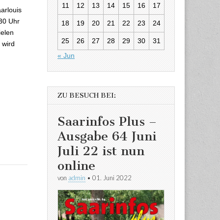
11
12
13
14
15
16
17
arlouis
30 Uhr
18
19
20
21
22
23
24
ielen
25
26
27
28
29
30
31
 wird
« Jun
ZU BESUCH BEI:
Saarinfos Plus –
Ausgabe 64 Juni
Juli 22 ist nun
online
von
admin
•
01. Juni 2022