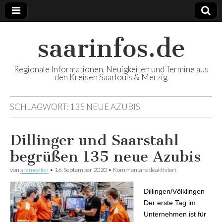
saarinfos.de
Regionale Informationen, Neuigkeiten und Termine aus
den Kreisen Saarlouis & Merzig
SCHLAGWORT:
135 NEUE AZUBIS
Dillinger und Saarstahl
begrüßen 135 neue Azubis
von
aramedien
•
16. September 2020
•
Kommentare deaktiviert
für Dillinger und
Saarstahl
begrüßen 135
Dillingen/Völklingen
neue Azubis
Der erste Tag im
Unternehmen ist für