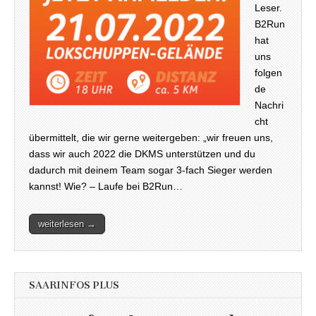
Leser.
B2Run
hat
uns
folgen
de
Nachri
cht
übermittelt, die wir gerne weitergeben: „wir freuen uns,
dass wir auch 2022 die DKMS unterstützen und du
dadurch mit deinem Team sogar 3-fach Sieger werden
kannst! Wie? – Laufe bei B2Run…
weiterlesen →
SAARINFOS PLUS