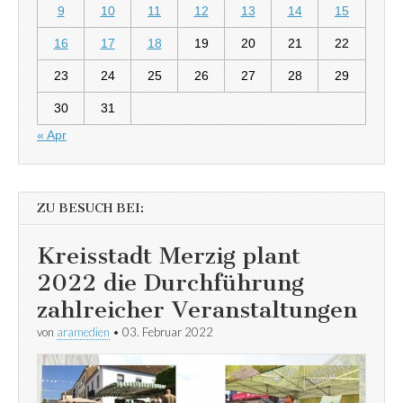
9
10
11
12
13
14
15
16
17
18
19
20
21
22
23
24
25
26
27
28
29
30
31
« Apr
ZU BESUCH BEI:
Kreisstadt Merzig plant
2022 die Durchführung
zahlreicher Veranstaltungen
von
aramedien
•
03. Februar 2022