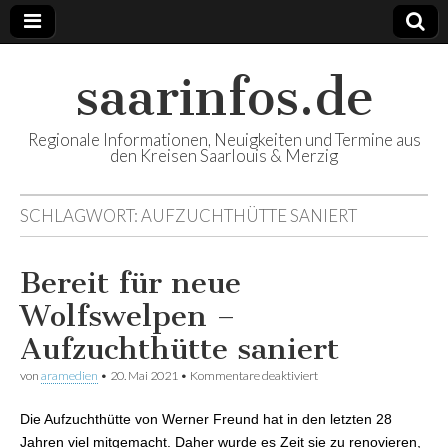
saarinfos.de
Regionale Informationen, Neuigkeiten und Termine aus
den Kreisen Saarlouis & Merzig
SCHLAGWORT:
AUFZUCHTHÜTTE SANIERT
Bereit für neue
Wolfswelpen –
Aufzuchthütte saniert
von
aramedien
•
20. Mai 2021
•
Kommentare deaktiviert
für Bereit für neue
Wolfswelpen –
Aufzuchthütte saniert
Die Aufzuchthütte von Werner Freund hat in den letzten 28
Jahren viel mitgemacht. Daher wurde es Zeit sie zu renovieren,