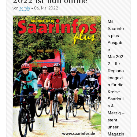
2022 ist nun online
von
admin
•
06. Mai 2022
Mit
Saarinfo
s plus –
Ausgab
e
Mai 202
2 – Ihr
Regiona
lmagazi
n für die
Kreise
Saarloui
s &
Merzig –
steht
unser
Magazin