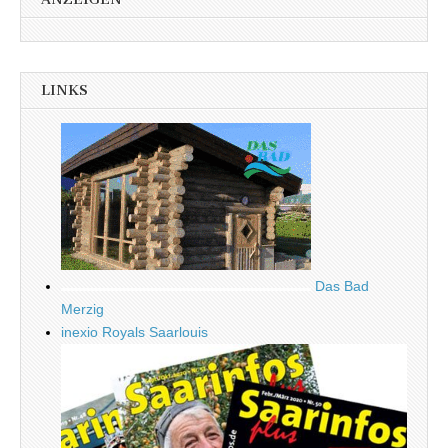
LINKS
Das Bad
Merzig
inexio Royals Saarlouis