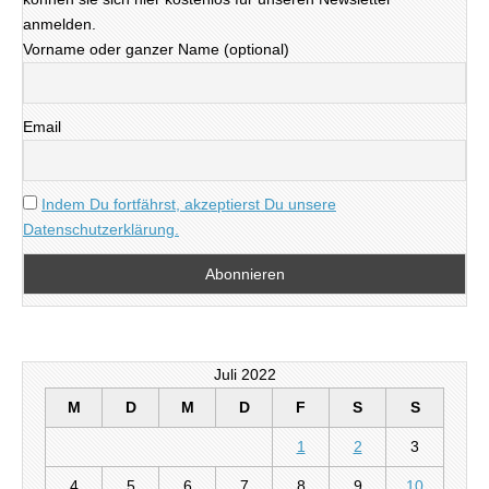
anmelden.
Vorname oder ganzer Name (optional)
Email
Indem Du fortfährst, akzeptierst Du unsere
Datenschutzerklärung.
Juli 2022
M
D
M
D
F
S
S
1
2
3
4
5
6
7
8
9
10