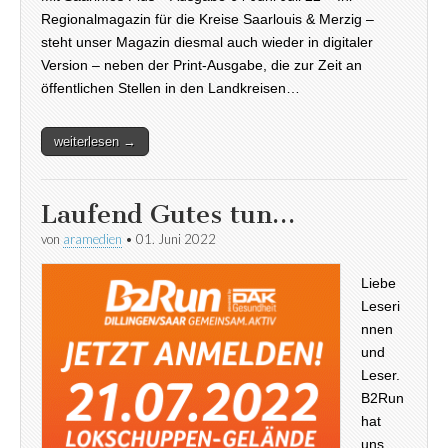
Regionalmagazin für die Kreise Saarlouis & Merzig –
steht unser Magazin diesmal auch wieder in digitaler
Version – neben der Print-Ausgabe, die zur Zeit an
öffentlichen Stellen in den Landkreisen…
weiterlesen →
Laufend Gutes tun…
von
aramedien
•
01. Juni 2022
Liebe
Leseri
nnen
und
Leser.
B2Run
hat
uns