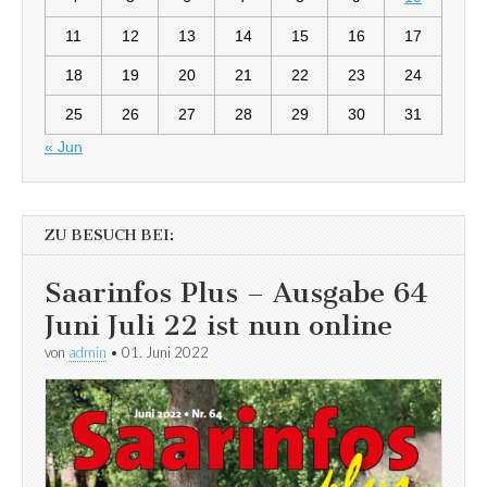
11
12
13
14
15
16
17
18
19
20
21
22
23
24
25
26
27
28
29
30
31
« Jun
ZU BESUCH BEI:
Saarinfos Plus – Ausgabe 64
Juni Juli 22 ist nun online
von
admin
•
01. Juni 2022