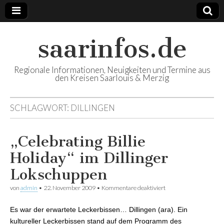
saarinfos.de
Regionale Informationen, Neuigkeiten und Termine aus
den Kreisen Saarlouis & Merzig
SCHLAGWORT:
DILLINGEN
„Celebrating Billie
Holiday“ im Dillinger
Lokschuppen
von
admin
•
22. November 2009
•
Kommentare deaktiviert
für „Celebrating Billie
Holiday“ im Dillinger
Lokschuppen
Es war der erwartete Leckerbissen… Dillingen (ara). Ein
kultureller Leckerbissen stand auf dem Programm des