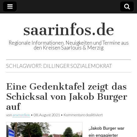
saarinfos.de
Regionale Informationen, Neuigkeiten und Termine aus
den Kreisen Saarlouis & Merzig
SCHLAGWORT:
DILLINGER SOZIALEMOKRAT
Eine Gedenktafel zeigt das
Schicksal von Jakob Burger
auf
von
aramedien
•
08. August 2021
•
Kommentare deaktiviert
für Eine Gedenktafel
zeigt das Schicksal
von Jakob Burger auf
„Jakob Burger war
ein engagierter