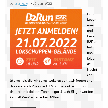
von
aramedien
•
01. Juni 2022
Liebe
Leseri
nnen
und
Leser.
B2Run
hat
uns
folgen
de
Nachri
cht
übermittelt, die wir gerne weitergeben: „wir freuen uns,
dass wir auch 2022 die DKMS unterstützen und du
dadurch mit deinem Team sogar 3-fach Sieger werden
kannst! Wie? – Laufe bei B2Run…