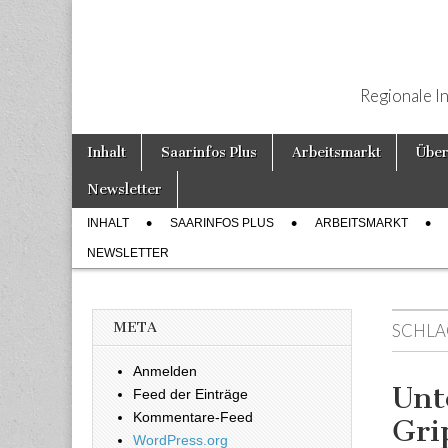
Regionale I
Weiter zum Inhalt
Inhalt
Saarinfos Plus
Arbeitsmarkt
Über
Hauptmenü
Newsletter
INHALT
SAARINFOS PLUS
ARBEITSMARKT
Untermenü
NEWSLETTER
META
SCHLA
Anmelden
Unt
Feed der Einträge
Kommentare-Feed
Gri
WordPress.org