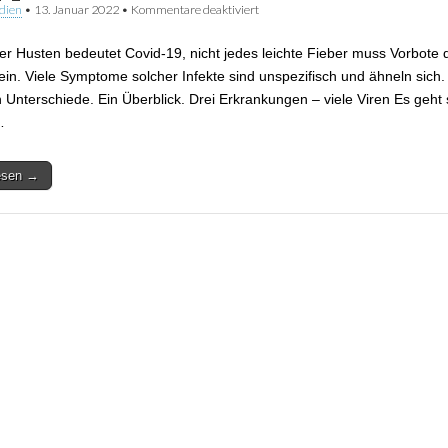
dien
•
13. Januar 2022
•
Kommentare deaktiviert
für Unterschiede zwischen Erkältun
Corona
der Husten bedeutet Covid-19, nicht jedes leichte Fieber muss Vorbote 
ein. Viele Symptome solcher Infekte sind unspezifisch und ähneln sich.
h Unterschiede. Ein Überblick. Drei Erkrankungen – viele Viren Es geht
…
lesen →