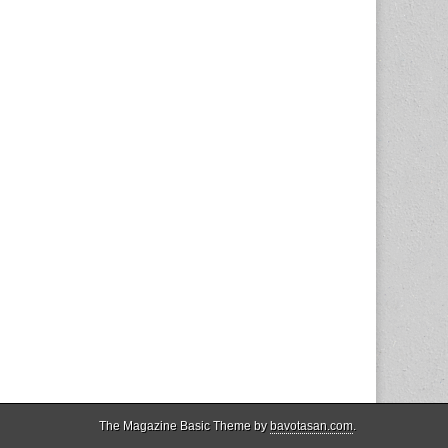
The Magazine Basic Theme by
bavotasan.com
.