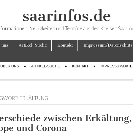
saarinfos.de
nformationen, Neuigkeiten und Termine aus den Kreisen Saarlo
 uns
Artikel-Suche
Kontakt
Impressum/Datenschutz
ÜBER UNS
ARTIKEL-SUCHE
KONTAKT
IMPRESSUM/DAT
GWORT:
ERKÄLTUNG
erschiede zwischen Erkältung,
ppe und Corona