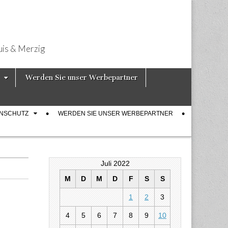
uis & Merzig
Werden Sie unser Werbepartner
ENSCHUTZ
WERDEN SIE UNSER WERBEPARTNER
Juli 2022
M
D
M
D
F
S
S
1
2
3
4
5
6
7
8
9
10