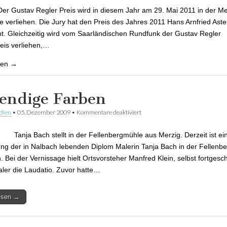
Der Gustav Regler Preis wird in diesem Jahr am 29. Mai 2011 in der Me
le verliehen. Die Jury hat den Preis des Jahres 2011 Hans Arnfried Aste
t. Gleichzeitig wird vom Saarländischen Rundfunk der Gustav Regler
eis verliehen,…
sen →
endige Farben
dien
•
05. Dezember 2009
•
Kommentare deaktiviert
für Lebendige Farben
ach stellt in der Fellenbergmühle aus Merzig. Derzeit ist ei
ung der in Nalbach lebenden Diplom Malerin Tanja Bach in der Fellenb
. Bei der Vernissage hielt Ortsvorsteher Manfred Klein, selbst fortgesch
er die Laudatio. Zuvor hatte…
lesen →