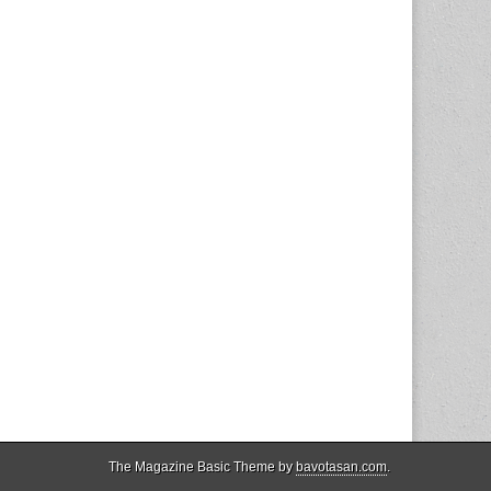
The Magazine Basic Theme by
bavotasan.com
.