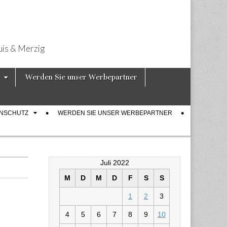
uis & Merzig
Werden Sie unser Werbepartner
ENSCHUTZ
WERDEN SIE UNSER WERBEPARTNER
Juli 2022
M
D
M
D
F
S
S
1
2
3
4
5
6
7
8
9
10