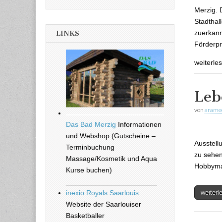
Merzig. 
Stadthal
zuerkann
LINKS
Förderpr
weiterle
Leb
von
arame
Das Bad Merzig
Informationen
Tanja B
und Webshop (Gutscheine –
Ausstell
Terminbuchung
zu sehen
Massage/Kosmetik und Aqua
Hobbymal
Kurse buchen)
_______________________
weiter
inexio Royals Saarlouis
Website der Saarlouiser
Basketballer