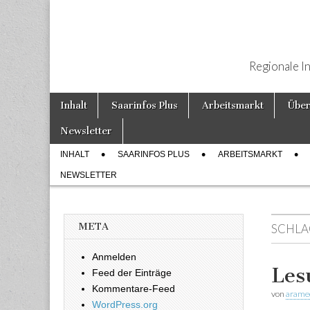
Regionale I
Weiter zum Inhalt
Inhalt
Saarinfos Plus
Arbeitsmarkt
Über
Hauptmenü
Newsletter
INHALT
SAARINFOS PLUS
ARBEITSMARKT
Untermenü
NEWSLETTER
META
SCHLA
Anmelden
Les
Feed der Einträge
Kommentare-Feed
von
arame
WordPress.org