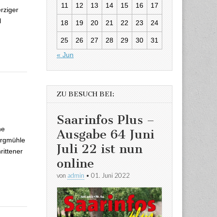
11
12
13
14
15
16
17
rziger
l
18
19
20
21
22
23
24
25
26
27
28
29
30
31
« Jun
ZU BESUCH BEI:
Saarinfos Plus –
ne
Ausgabe 64 Juni
ergmühle
Juli 22 ist nun
rittener
online
von
admin
•
01. Juni 2022