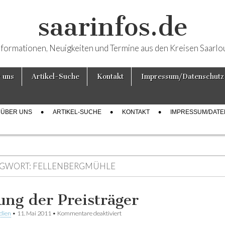
saarinfos.de
nformationen, Neuigkeiten und Termine aus den Kreisen Saarlo
 uns
Artikel-Suche
Kontakt
Impressum/Datenschutz
ÜBER UNS
ARTIKEL-SUCHE
KONTAKT
IMPRESSUM/DAT
GWORT:
FELLENBERGMÜHLE
ung der Preisträger
dien
•
11. Mai 2011
•
Kommentare deaktiviert
für Lesung der Preisträger