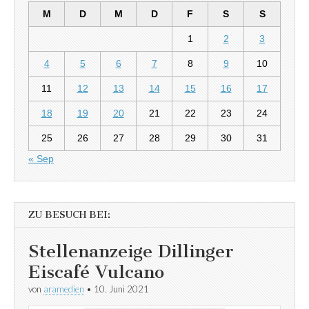
M
D
M
D
F
S
S
1
2
3
4
5
6
7
8
9
10
11
12
13
14
15
16
17
18
19
20
21
22
23
24
25
26
27
28
29
30
31
« Sep
ZU BESUCH BEI:
Stellenanzeige Dillinger
Eiscafé Vulcano
von
aramedien
•
10. Juni 2021