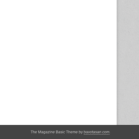
The Magazine Basic Theme by
bavotasan.com
.