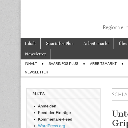
Regionale I
Weiter zum Inhalt
Inhalt
Saarinfos Plus
Arbeitsmarkt
Über
Hauptmenü
Newsletter
INHALT
SAARINFOS PLUS
ARBEITSMARKT
Untermenü
NEWSLETTER
META
SCHLA
Anmelden
Unt
Feed der Einträge
Kommentare-Feed
Gri
WordPress.org