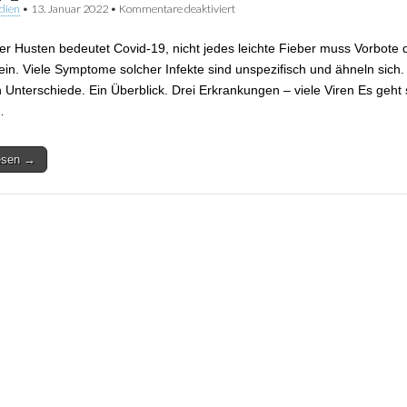
dien
•
13. Januar 2022
•
Kommentare deaktiviert
für Unterschiede zwischen Erkältun
Corona
der Husten bedeutet Covid-19, nicht jedes leichte Fieber muss Vorbote 
ein. Viele Symptome solcher Infekte sind unspezifisch und ähneln sich.
h Unterschiede. Ein Überblick. Drei Erkrankungen – viele Viren Es geht
…
lesen →