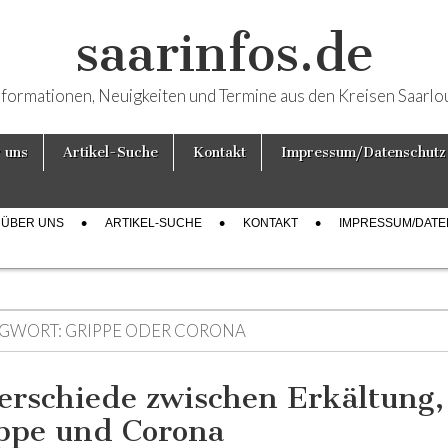
saarinfos.de
nformationen, Neuigkeiten und Termine aus den Kreisen Saarlo
 uns
Artikel-Suche
Kontakt
Impressum/Datenschutz
ÜBER UNS
ARTIKEL-SUCHE
KONTAKT
IMPRESSUM/DAT
GWORT:
GRIPPE ODER CORONA
erschiede zwischen Erkältung,
ppe und Corona