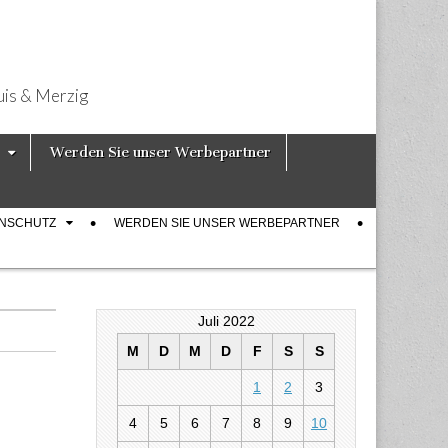
uis & Merzig
Werden Sie unser Werbepartner
ENSCHUTZ
WERDEN SIE UNSER WERBEPARTNER
Juli 2022
M
D
M
D
F
S
S
1
2
3
4
5
6
7
8
9
10