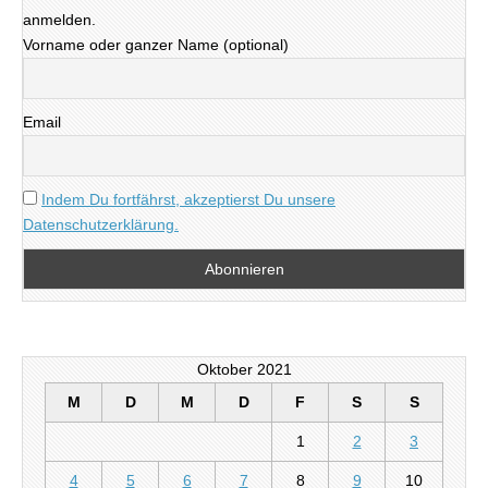
anmelden.
Vorname oder ganzer Name (optional)
Email
Indem Du fortfährst, akzeptierst Du unsere
Datenschutzerklärung.
Oktober 2021
M
D
M
D
F
S
S
1
2
3
4
5
6
7
8
9
10