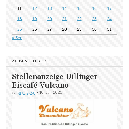
11
12
13
14
15
16
17
18
19
20
21
22
23
24
25
26
27
28
29
30
31
« Sep
ZU BESUCH BEI:
Stellenanzeige Dillinger
Eiscafé Vulcano
von
aramedien
•
10. Juni 2021