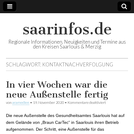
saarinfos.de
Regionale Informationen, Neuigkeiten und Termine aus
den Kreisen Saarlouis & Merzig
SCHLAGWORT:
KONTAKTNACHVERFOLGUNG
In vier Wochen war die
neue Außenstelle fertig
von
aramedien
•
19. November 2020
•
Kommentare deaktiviert
für In vier
Wochen war die
neue Außenstelle
Die neue Außenstelle des Gesundheitsamtes Saarlouis hat auf
fertig
dem Gelände von „Braun CarTec“ in Saarlouis ihren Betrieb
aufgenommen. Der Schritt, eine Außenstelle für das