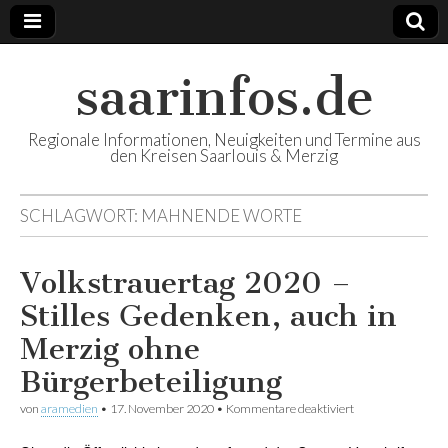
saarinfos.de
Regionale Informationen, Neuigkeiten und Termine aus
den Kreisen Saarlouis & Merzig
SCHLAGWORT:
MAHNENDE WORTE
Volkstrauertag 2020 –
Stilles Gedenken, auch in
Merzig ohne
Bürgerbeteiligung
von
aramedien
•
17. November 2020
•
Kommentare deaktiviert
für Volkstrauerta
2020 – Stilles
Gedenken, auch i