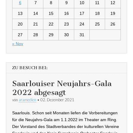
6
7
8
9
10
11
12
13
14
15
16
17
18
19
20
21
22
23
24
25
26
27
28
29
30
31
« Nov
ZU BESUCH BEI:
Saarlouiser Neujahrs-Gala
2022 abgesagt
von
aramedien
•
02. Dezember 2021
Saarlouis. Schon seit Monaten liefen die Vorbereitungen
für die Neujahrs-Gala am 1.1.2022 im Theater am Ring.
Der Vorstand des Stadtverbandes der kulturellen Vereine