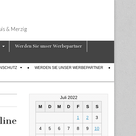
uis & Merzig
Werden Sie unser Werbepartner
ENSCHUTZ
WERDEN SIE UNSER WERBEPARTNER
Juli 2022
M
D
M
D
F
S
S
1
2
3
line
4
5
6
7
8
9
10
ne