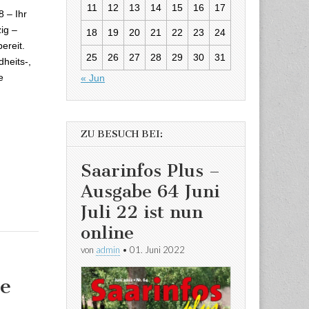
11
12
13
14
15
16
17
8 – Ihr
ig –
18
19
20
21
22
23
24
ereit.
25
26
27
28
29
30
31
dheits-,
e
« Jun
ZU BESUCH BEI:
Saarinfos Plus –
Ausgabe 64 Juni
Juli 22 ist nun
online
von
admin
•
01. Juni 2022
e
eptember 2017