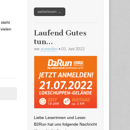
abe steht
weiterlesen →
 steht
 vielen
Laufend Gutes
tun…
von
aramedien
•
01. Juni 2022
Liebe Leserinnen und Leser.
B2Run hat uns folgende Nachricht