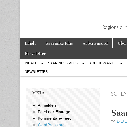
Regionale I
Weiter zum Inhalt
Inhalt
Saarinfos Plus
Arbeitsmarkt
Über
Hauptmenü
Newsletter
INHALT
SAARINFOS PLUS
ARBEITSMARKT
Untermenü
NEWSLETTER
META
SCHLA
Anmelden
Saa
Feed der Einträge
Kommentare-Feed
von
admin
WordPress.org