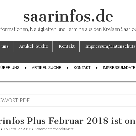
saarinfos.de
nformationen, Neuigkeiten und Termine aus den Kreisen Saarlo
 uns
Artikel-Suche
Kontakt
Impressum/Datenschutz
ÜBER UNS
ARTIKEL-SUCHE
KONTAKT
IMPRESSUM/DAT
GWORT:
PDF
rinfos Plus Februar 2018 ist on
•
15. Februar 2018
•
Kommentare deaktiviert
für Saarinfos Plus Februar 2018 ist onli