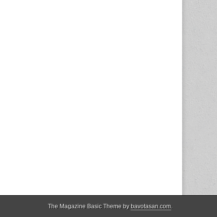
The Magazine Basic Theme by
bavotasan.com
.