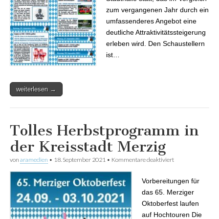
zum vergangenen Jahr durch ein
umfassenderes Angebot eine
deutliche Attraktivitätssteigerung
erleben wird. Den Schaustellern
ist…
weiterlesen →
Tolles Herbstprogramm in
der Kreisstadt Merzig
von
aramedien
•
18. September 2021
•
Kommentare deaktiviert
für Tolles
Herbstprogram
in der Kreisstadt
Vorbereitungen für
Merzig
das 65. Merziger
Oktoberfest laufen
auf Hochtouren Die