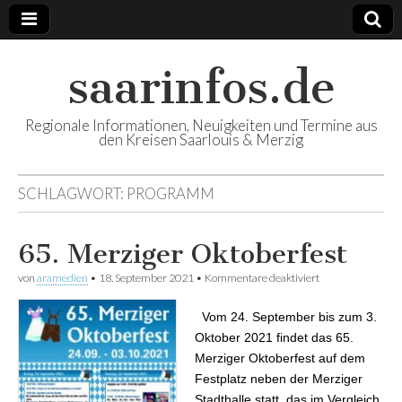
saarinfos.de
Regionale Informationen, Neuigkeiten und Termine aus
den Kreisen Saarlouis & Merzig
SCHLAGWORT:
PROGRAMM
65. Merziger Oktoberfest
von
aramedien
•
18. September 2021
•
Kommentare deaktiviert
für 65. Merziger
Oktoberfest
Vom 24. September bis zum 3.
Oktober 2021 findet das 65.
Merziger Oktoberfest auf dem
Festplatz neben der Merziger
Stadthalle statt, das im Vergleich