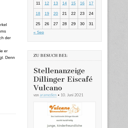
11
12
13
14
15
16
17
18
19
20
21
22
23
24
entrum
25
26
27
28
29
30
31
rkel
rums
« Sep
ch der
ie er
ZU BESUCH BEI:
egt. Denn
Stellenanzeige
Dillinger Eiscafé
Vulcano
von
aramedien
•
10. Juni 2021