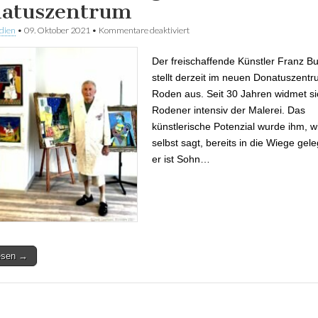
atuszentrum
dien
•
09. Oktober 2021
•
Kommentare deaktiviert
für Quartiersmanagement Roden:
Wechselausstellung im Donatusz
Der freischaffende Künstler Franz Bu
stellt derzeit im neuen Donatuszent
Roden aus. Seit 30 Jahren widmet si
Rodener intensiv der Malerei. Das
künstlerische Potenzial wurde ihm, w
selbst sagt, bereits in die Wiege gel
er ist Sohn…
lesen →