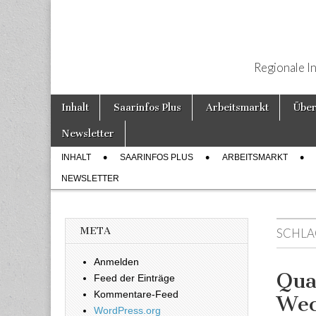
Regionale I
Weiter zum Inhalt
Inhalt
Saarinfos Plus
Arbeitsmarkt
Über
Hauptmenü
Newsletter
INHALT
SAARINFOS PLUS
ARBEITSMARKT
Untermenü
NEWSLETTER
META
SCHLA
Anmelden
Qua
Feed der Einträge
Kommentare-Feed
Wec
WordPress.org