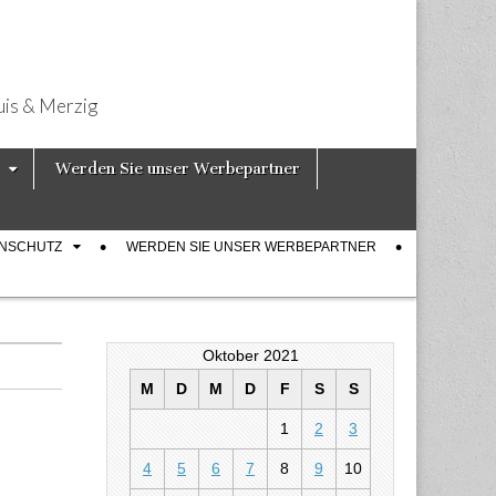
uis & Merzig
Werden Sie unser Werbepartner
ENSCHUTZ
WERDEN SIE UNSER WERBEPARTNER
Oktober 2021
M
D
M
D
F
S
S
1
2
3
4
5
6
7
8
9
10