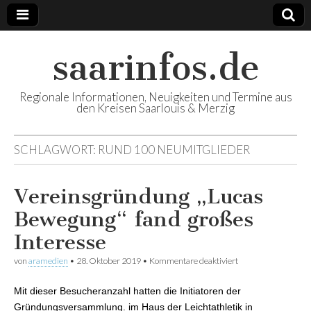
saarinfos.de
Regionale Informationen, Neuigkeiten und Termine aus
den Kreisen Saarlouis & Merzig
SCHLAGWORT:
RUND 100 NEUMITGLIEDER
Vereinsgründung „Lucas
Bewegung“ fand großes
Interesse
von
aramedien
•
28. Oktober 2019
•
Kommentare deaktiviert
für
Vereinsgründung
„Lucas Bewegung“
Mit dieser Besucheranzahl hatten die Initiatoren der
fand großes
Interesse
Gründungsversammlung. im Haus der Leichtathletik in