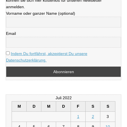
können sie sich hier kostenlos für unseren Newsletter
anmelden.
Vorname oder ganzer Name (optional)
Email
Indem Du fortfährst, akzeptierst Du unsere
Datenschutzerklärung.
Juli 2022
M
D
M
D
F
S
S
1
2
3
4
5
6
7
8
9
10