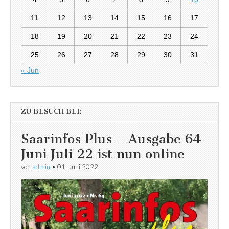
11
12
13
14
15
16
17
18
19
20
21
22
23
24
25
26
27
28
29
30
31
« Jun
ZU BESUCH BEI:
Saarinfos Plus – Ausgabe 64
Juni Juli 22 ist nun online
von
admin
•
01. Juni 2022