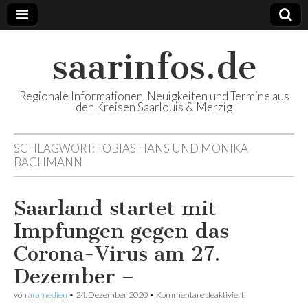
saarinfos.de
Regionale Informationen, Neuigkeiten und Termine aus
den Kreisen Saarlouis & Merzig
SCHLAGWORT:
TOBIAS HANS UND MONIKA
BACHMANN
Saarland startet mit
Impfungen gegen das
Corona-Virus am 27.
Dezember –
von
aramedien
•
24. Dezember 2020
•
Kommentare deaktiviert
für Saarland
startet mit