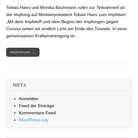
Impfungen
Tobias Hans und Monika Bachmann rufen zur Teilnahme4 an
gegen das
Corona-Virus am
der Impfung auf Ministerpräsident Tobias Hans zum Impfstart:
27. Dezember –
„Mit dem Impfstoff und dem Beginn der Impfungen gegen
Corona sehen wir endlich Licht am Ende des Tunnels. In einer
gemeinsamen Kraftanstrengung ist…
weiterlesen →
META
Anmelden
Feed der Einträge
Kommentare-Feed
WordPress.org