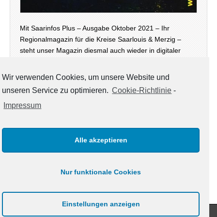
Mit Saarinfos Plus – Ausgabe Oktober 2021 – Ihr
Regionalmagazin für die Kreise Saarlouis & Merzig –
steht unser Magazin diesmal auch wieder in digitaler
Version – neben der Print-Ausgabe, die zur Zeit an
öffentlichen Stellen in den Landkreisen zur Mitnahme…
Wir verwenden Cookies, um unsere Website und
unseren Service zu optimieren.
Cookie-Richtlinie
-
weiterlesen →
Impressum
Alle akzeptieren
KATEGORIEN
Kategorien
Nur funktionale Cookies
Einstellungen anzeigen
Copyright © 2021
www.saarinfos.de
. All Rights Reserved.