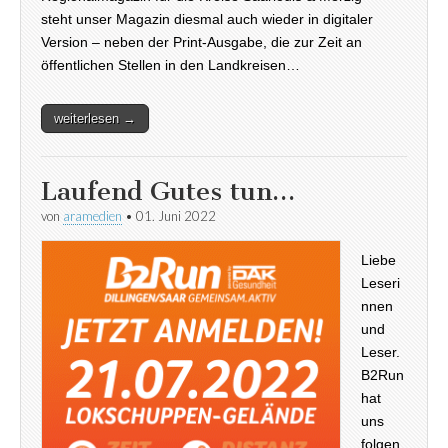
steht unser Magazin diesmal auch wieder in digitaler
Version – neben der Print-Ausgabe, die zur Zeit an
öffentlichen Stellen in den Landkreisen…
weiterlesen →
Laufend Gutes tun…
von
aramedien
•
01. Juni 2022
Liebe
Leseri
nnen
und
Leser.
B2Run
hat
uns
folgen