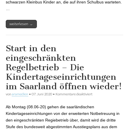
schwarzen Kleinbus Kinder an, die auf ihren Schulbus warteten.
…
weiterlesen →
Start in den
eingeschränkten
Regelbetrieb – Die
Kindertageseinrichtungen
im Saarland öffnen wieder!
von
aramedien
•
07. Juni 2020
•
Kommentare deaktiviert
für Start in den
eingeschränkten
Regelbetrieb – Die
Ab Montag (08.06-20) gehen die saarländischen
Kindertageseinrichtung
im Saarland öffnen
Kindertageseinrichtungen von der erweiterten Notbetreuung in
wieder!
den eingeschränkten Regiebetrieb über, damit wird die dritte
Stufe des bundesweit abgestimmten Ausstiegsplans aus dem