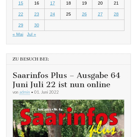
15
16
17
18
19
20
21
22
23
24
25
26
27
28
29
30
« Mai
Jul »
ZU BESUCH BEI:
Saarinfos Plus – Ausgabe 64
Juni Juli 22 ist nun online
von
admin
•
01. Juni 2022