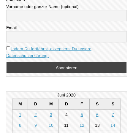
Vorname oder ganzer Name (optional)
Email
Indem Du fortfährst, akzeptierst Du unsere
Datenschutzerklärung.
Juni 2020
M
D
M
D
F
S
S
1
2
3
4
5
6
7
8
9
10
11
12
13
14