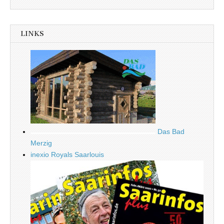
LINKS
Das Bad
Merzig
inexio Royals Saarlouis