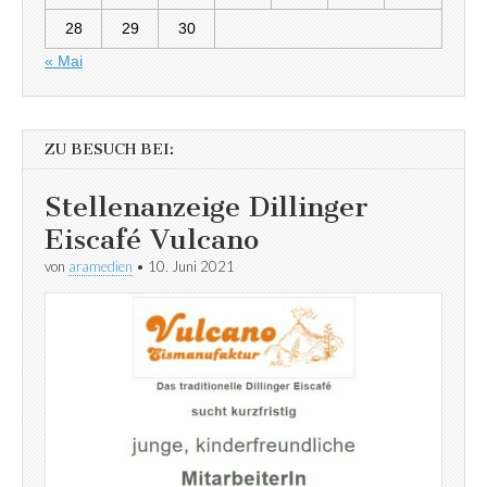
28
29
30
« Mai
ZU BESUCH BEI:
Stellenanzeige Dillinger
Eiscafé Vulcano
von
aramedien
•
10. Juni 2021