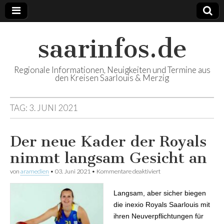
saarinfos.de
Regionale Informationen, Neuigkeiten und Termine aus
den Kreisen Saarlouis & Merzig
TAG:
3. JUNI 2021
Der neue Kader der Royals
nimmt langsam Gesicht an
von
aramedien
•
03. Juni 2021
•
Kommentare deaktiviert
für Der neue Kader der
Royals nimmt langsam
Gesicht an
Langsam, aber sicher biegen
die inexio Royals Saarlouis mit
ihren Neuverpflichtungen für