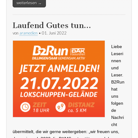
weiterlesen →
Laufend Gutes tun…
von
aramedien
•
01. Juni 2022
Liebe
Leseri
nnen
und
Leser.
B2Run
hat
uns
folgen
de
Nachri
cht
übermittelt, die wir gerne weitergeben: „wir freuen uns,