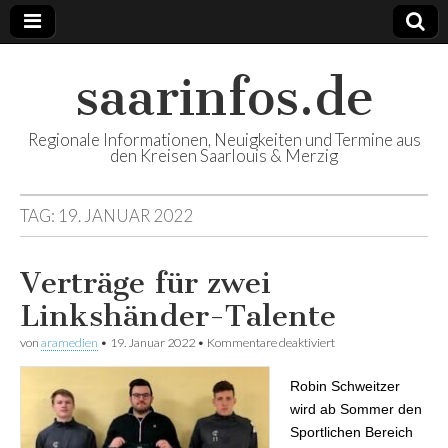
saarinfos.de
Regionale Informationen, Neuigkeiten und Termine aus
den Kreisen Saarlouis & Merzig
TAG:
19. JANUAR 2022
Verträge für zwei
Linkshänder-Talente
von
aramedien
•
19. Januar 2022
•
Kommentare deaktiviert
für Verträge für zwei
Linkshänder-Talente
Robin Schweitzer
wird ab Sommer den
Sportlichen Bereich