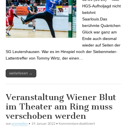
HGS-Aufholjagd nicht
belohnt
Saarlouis.Das
berühmte Quäntchen
Glück war ganz am
Ende auch diesmal
wieder auf Seiten der
SG Leutershausen. War es im Hinspiel noch der Siebenmeter-
Lattentreffer von Tommy Wirtz, der einen…
weiterlesen →
Veranstaltung Wiener Blut
im Theater am Ring muss
verschoben werden
von
aramedien
•
19. Januar 2022
•
Kommentare deaktiviert
für Veranstaltung