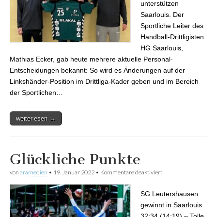
unterstützen
Saarlouis. Der
Sportliche Leiter des
Handball-Drittligisten
HG Saarlouis,
Mathias Ecker, gab heute mehrere aktuelle Personal-
Entscheidungen bekannt: So wird es Änderungen auf der
Linkshänder-Position im Drittliga-Kader geben und im Bereich
der Sportlichen…
weiterlesen →
Glückliche Punkte
von
aramedien
•
19. Januar 2022
•
Kommentare deaktiviert
für Glückliche Punkte
SG Leutershausen
gewinnt in Saarlouis
32:34 (14:19) – Tolle