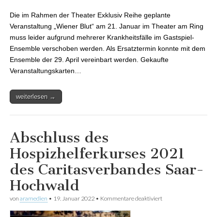
Wiener Blut im
Theater am Ring
Die im Rahmen der Theater Exklusiv Reihe geplante
muss verschoben
werden
Veranstaltung „Wiener Blut“ am 21. Januar im Theater am Ring
muss leider aufgrund mehrerer Krankheitsfälle im Gastspiel-
Ensemble verschoben werden. Als Ersatztermin konnte mit dem
Ensemble der 29. April vereinbart werden. Gekaufte
Veranstaltungskarten…
weiterlesen →
Abschluss des
Hospizhelferkurses 2021
des Caritasverbandes Saar-
Hochwald
von
aramedien
•
19. Januar 2022
•
Kommentare deaktiviert
für Abschluss des
Hospizhelferkurses
2021 des