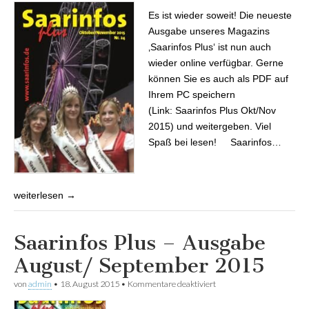
2015
Es ist wieder soweit! Die neueste
Ausgabe unseres Magazins
‚Saarinfos Plus‘ ist nun auch
wieder online verfügbar. Gerne
können Sie es auch als PDF auf
Ihrem PC speichern
(Link: Saarinfos Plus Okt/Nov
2015) und weitergeben. Viel
Spaß bei lesen! Saarinfos…
weiterlesen →
Saarinfos Plus – Ausgabe
August/ September 2015
von
admin
•
18. August 2015
•
Kommentare deaktiviert
für Saarinfos Plus –
Ausgabe August/
September 2015