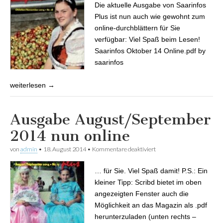
Die aktuelle Ausgabe von Saarinfos
online
Plus ist nun auch wie gewohnt zum
online-durchblättern für Sie
verfügbar: Viel Spaß beim Lesen!
Saarinfos Oktober 14 Online.pdf by
saarinfos
weiterlesen →
Ausgabe August/September
2014 nun online
von
admin
•
18. August 2014
•
Kommentare deaktiviert
für Ausgabe
August/September 2014
nun online
… für Sie. Viel Spaß damit! P.S.: Ein
kleiner Tipp: Scribd bietet im oben
angezeigten Fenster auch die
Möglichkeit an das Magazin als .pdf
herunterzuladen (unten rechts –