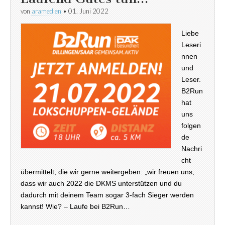
von
aramedien
•
01. Juni 2022
Liebe
Leseri
nnen
und
Leser.
B2Run
hat
uns
folgen
de
Nachri
cht
übermittelt, die wir gerne weitergeben: „wir freuen uns,
dass wir auch 2022 die DKMS unterstützen und du
dadurch mit deinem Team sogar 3-fach Sieger werden
kannst! Wie? – Laufe bei B2Run…