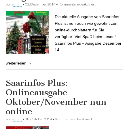
von
admin
•
02. Dezember 2014
•
Kommentare deaktiviert
für Saarinfos Plus:
Dezember-Ausgabe
nun online
Die aktuelle Ausgabe von Saarinfos
Plus ist nun auch wie gewohnt zum
online-durchblättern für Sie
verfügbar: Viel Spaß beim Lesen!
Saarinfos Plus – Ausgabe Dezember
14
weiterlesen →
Saarinfos Plus:
Onlineausgabe
Oktober/November nun
online
von
admin
•
18. Oktober 2014
•
Kommentare deaktiviert
für Saarinfos Plus:
Onlineausgabe
Oktober/November nun