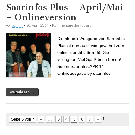
Saarinfos Plus – April/Mai
– Onlineversion
von
admin
•
20. April 2014
•
Kommentare deaktiviert
für Saarinfos Plus –
April/Mai – Onlineversion
Die aktuelle Ausgabe von Saarinfos
Plus ist nun auch wie gewohnt zum
online-durchblättern für Sie
verfügbar: Viel Spaß beim Lesen!
Seiten Saarinfos APR 14
Onlineausgabe by saarinfos
weiterlesen →
1
Seite 5 von 7
«
…
3
4
5
6
7
»