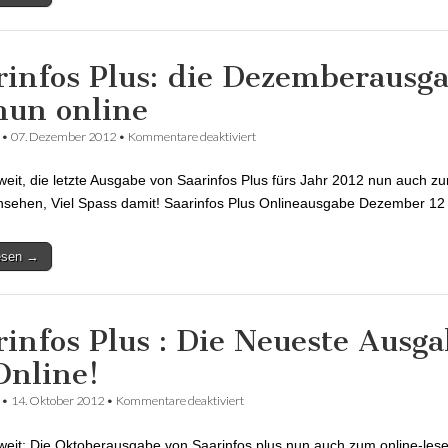
rinfos Plus: die Dezemberausg
 nun online
•
07. Dezember 2012
•
Kommentare deaktiviert
für Saarinfos Plus: die Dezemberaus
online
oweit, die letzte Ausgabe von Saarinfos Plus fürs Jahr 2012 nun auch z
nsehen, Viel Spass damit! Saarinfos Plus Onlineausgabe Dezember 12
lesen →
rinfos Plus : Die Neueste Ausg
 Online!
•
14. Oktober 2012
•
Kommentare deaktiviert
für Saarinfos Plus : Die Neueste Ausgab
oweit: Die Oktoberausgabe von Saarinfos plus nun auch zum online-lese