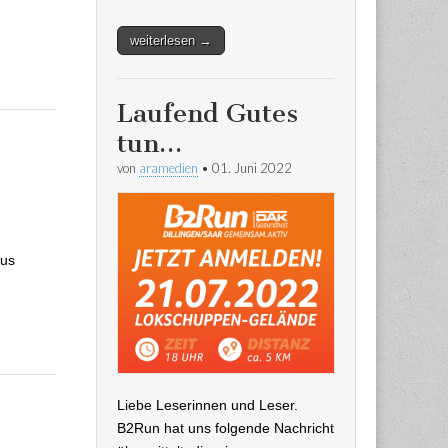
weiterlesen →
Laufend Gutes
tun…
von
aramedien
•
01. Juni 2022
ptember 2013
lus
Liebe Leserinnen und Leser.
B2Run hat uns folgende Nachricht