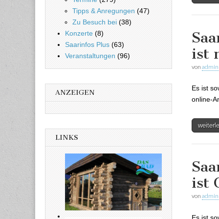
Tipps & Anregungen
(47)
Zu Besuch bei
(38)
Saa
Konzerte
(8)
Saarinfos Plus
(63)
ist
Veranstaltungen
(96)
von
admin
Es ist s
ANZEIGEN
online-A
weiter
LINKS
Saa
ist
von
admin
Es ist s