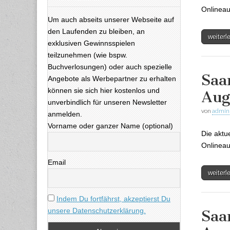
Onlineau
Um auch abseits unserer Webseite auf
den Laufenden zu bleiben, an
weiter
exklusiven Gewinnsspielen
teilzunehmen (wie bspw.
Buchverlosungen) oder auch spezielle
Saa
Angebote als Werbepartner zu erhalten
können sie sich hier kostenlos und
Aug
unverbindlich für unseren Newsletter
von
admin
anmelden.
Vorname oder ganzer Name (optional)
Die aktu
Onlineau
Email
weiter
Indem Du fortfährst, akzeptierst Du
unsere Datenschutzerklärung.
Saa