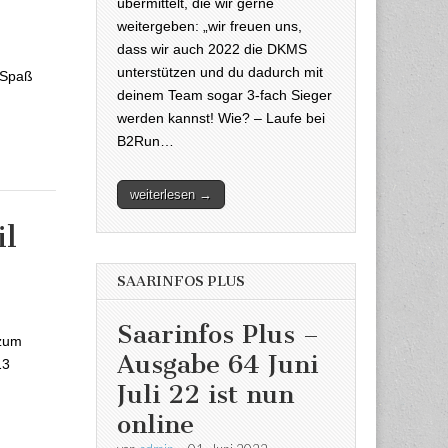
übermittelt, die wir gerne
weitergeben: „wir freuen uns,
be ist nun
dass wir auch 2022 die DKMS
unterstützen und du dadurch mit
 Spaß
deinem Team sogar 3-fach Sieger
werden kannst! Wie? – Laufe bei
B2Run…
weiterlesen →
il
SAARINFOS PLUS
013
Saarinfos Plus –
 zum
Ausgabe 64 Juni
13
Juli 22 ist nun
online