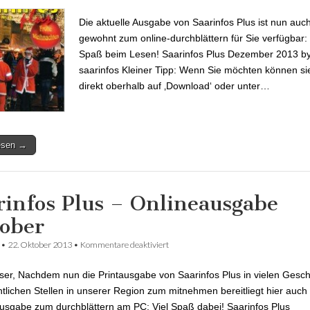
Die aktuelle Ausgabe von Saarinfos Plus ist nun auc
gewohnt zum online-durchblättern für Sie verfügbar: 
Spaß beim Lesen! Saarinfos Plus Dezember 2013 b
saarinfos Kleiner Tipp: Wenn Sie möchten können si
direkt oberhalb auf ‚Download‘ oder unter…
lesen →
rinfos Plus – Onlineausgabe
ober
•
22. Oktober 2013
•
Kommentare deaktiviert
für Saarinfos Plus – Onlineausgabe Ok
ser, Nachdem nun die Printausgabe von Saarinfos Plus in vielen Gesch
ntlichen Stellen in unserer Region zum mitnehmen bereitliegt hier auch 
usgabe zum durchblättern am PC; Viel Spaß dabei! Saarinfos Plus