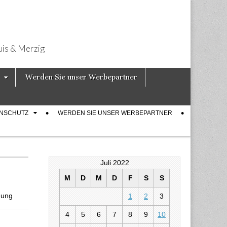
uis & Merzig
Werden Sie unser Werbepartner
ENSCHUTZ
WERDEN SIE UNSER WERBEPARTNER
Juli 2022
M
D
M
D
F
S
S
gung
1
2
3
4
5
6
7
8
9
10