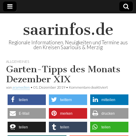
saarinfos.de
Regionale Informationen, Neuigkeiten und Termine aus
den Kreisen Saarlouis & Merzig
ALLGEMEINES
Garten-Tipps des Monats
Dezember XIX
von
aramedien
•
01. Dezember 2019
•
Kommentare deaktiviert
für Garten-Tipps
des Monats
Dezember XIX
teilen
twittern
mitteilen
E-Mail
merken
drucken
teilen
teilen
teilen