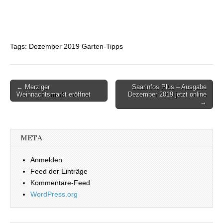
Tags: Dezember 2019 Garten-Tipps
← Merziger
Saarinfos Plus – Ausgabe
Beitragsnavigation
Weihnachtsmarkt eröffnet
Dezember 2019 jetzt online
→
META
Anmelden
Feed der Einträge
Kommentare-Feed
WordPress.org