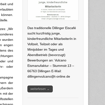
rbeit und
rlaubten
 können.
telle.
Das traditionelle Dillinger Eiscafé
zes: „Wir
sucht kurzfristig junge,
sonderes
kinderfreundliche MitarbeiterIn in
en wurden
Vollzeit, Teilzeit oder als
hin engen
Minijobber im Tages und
itens des
Abendbetrieb (bevorzugt)
chtungen
Bewerbungen an: Vulcano
nder und
Eismanufaktur – Stummstr.13 –
hr- oder
66763 Dillingen E-Mail:
dillingenvulcano@t-online.de
Kampagne
nern der
 Außerdem
weiterlesen →
n mit der
fsstellen
Bachmann