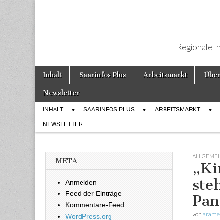
Regionale I
Weiter zum Inhalt
Inhalt
Saarinfos Plus
Arbeitsmarkt
Über
Hauptmenü
Newsletter
INHALT
SAARINFOS PLUS
ARBEITSMARKT
Untermenü
NEWSLETTER
ALLGEMEI
META
„Ki
ste
Anmelden
Feed der Einträge
Pan
Kommentare-Feed
von
arame
WordPress.org