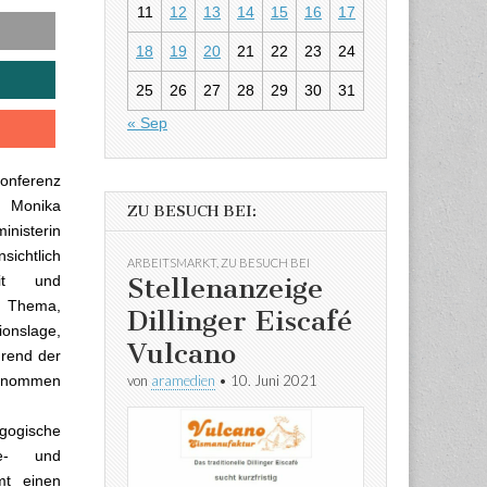
dergrund“
11
12
13
14
15
16
17
18
19
20
21
22
23
24
25
26
27
28
29
30
31
« Sep
onferenz
n Monika
ZU BESUCH BEI:
inisterin
sichtlich
ARBEITSMARKT
,
ZU BESUCH BEI
Stellenanzeige
eit und
n Thema,
Dillinger Eiscafé
ionslage,
Vulcano
hrend der
von
aramedien
•
10. Juni 2021
genommen
gogische
ne- und
mt einen