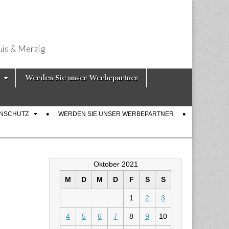
uis & Merzig
Werden Sie unser Werbepartner
ENSCHUTZ
WERDEN SIE UNSER WERBEPARTNER
Oktober 2021
M
D
M
D
F
S
S
1
2
3
4
5
6
7
8
9
10
ehen auch