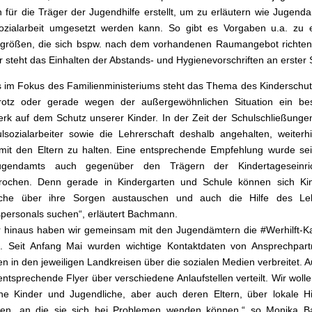
n für die Träger der Jugendhilfe erstellt, um zu erläutern wie Jugenda
ozialarbeit umgesetzt werden kann. So gibt es Vorgaben u.a. zu e
größen, die sich bspw. nach dem vorhandenen Raumangebot richten
r steht das Einhalten der Abstands- und Hygienevorschriften an erster S
s im Fokus des Familienministeriums steht das Thema des Kinderschut
rotz oder gerade wegen der außergewöhnlichen Situation ein be
k auf dem Schutz unserer Kinder. In der Zeit der Schulschließung
lsozialarbeiter sowie die Lehrerschaft deshalb angehalten, weiter
mit den Eltern zu halten. Eine entsprechende Empfehlung wurde se
ugendamts auch gegenüber den Trägern der Kindertageseinri
rochen. Denn gerade in Kindergarten und Schule können sich Ki
iche über ihre Sorgen austauschen und auch die Hilfe des Le
spersonals suchen“, erläutert Bachmann.
r hinaus haben wir gemeinsam mit den Jugendämtern die #Werhilft-
t. Seit Anfang Mai wurden wichtige Kontaktdaten von Ansprechpart
llen in den jeweiligen Landkreisen über die sozialen Medien verbreitet.
ntsprechende Flyer über verschiedene Anlaufstellen verteilt. Wir wolle
 Kinder und Jugendliche, aber auch deren Eltern, über lokale Hil
eren, an die sie sich bei Problemen wenden können,“ so Monika 