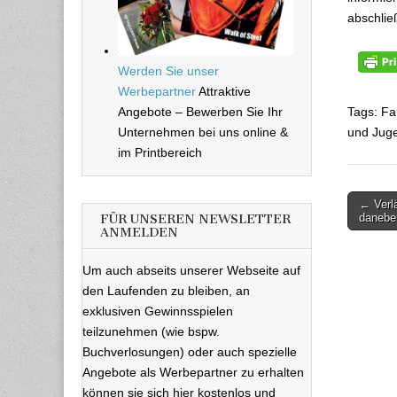
abschlie
Werden Sie unser
Werbepartner
Attraktive
Angebote – Bewerben Sie Ihr
Tags: Fa
Unternehmen bei uns online &
und Juge
im Printbereich
← Verl
Beitra
danebe
FÜR UNSEREN NEWSLETTER
ANMELDEN
Um auch abseits unserer Webseite auf
den Laufenden zu bleiben, an
exklusiven Gewinnsspielen
teilzunehmen (wie bspw.
Buchverlosungen) oder auch spezielle
Angebote als Werbepartner zu erhalten
können sie sich hier kostenlos und