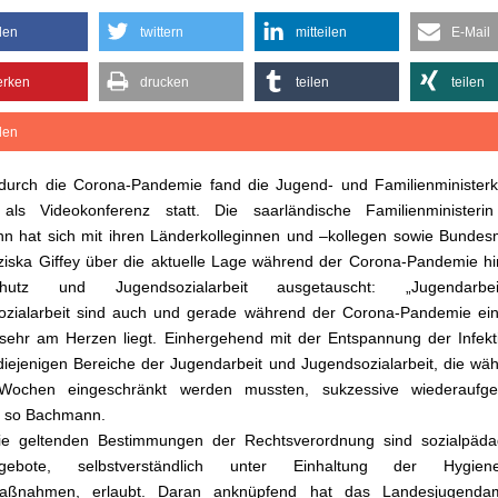
während der Corona-Pandemie im Vor
ilen
twittern
mitteilen
E-Mail
rken
drucken
teilen
teilen
ilen
durch die Corona-Pandemie fand die Jugend- und Familienministerk
als Videokonferenz statt. Die saarländische Familienministeri
 hat sich mit ihren Länderkolleginnen und –kollegen sowie Bundesm
ziska Giffey über die aktuelle Lage während der Corona-Pandemie hin
schutz und Jugendsozialarbeit ausgetauscht: „Jugendarb
ozialarbeit sind auch und gerade während der Corona-Pandemie ei
sehr am Herzen liegt. Einhergehend mit der Entspannung der Infekt
iejenigen Bereiche der Jugendarbeit und Jugendsozialarbeit, die wä
 Wochen eingeschränkt werden mussten, sukzessive wiederauf
, so Bachmann.
ie geltenden Bestimmungen der Rechtsverordnung sind sozialpäda
ngebote, selbstverständlich unter Einhaltung der Hygie
aßnahmen, erlaubt. Daran anknüpfend hat das Landesjugenda