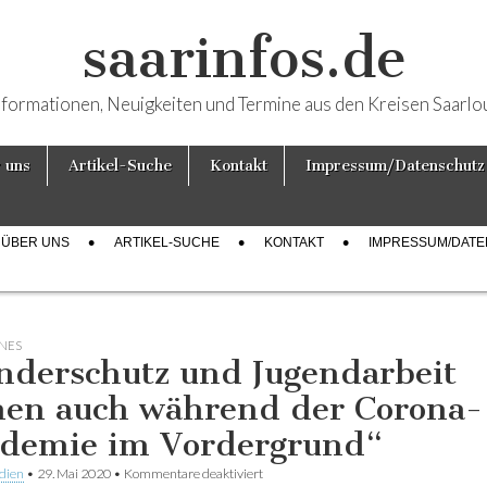
saarinfos.de
nformationen, Neuigkeiten und Termine aus den Kreisen Saarlo
 uns
Artikel-Suche
Kontakt
Impressum/Datenschutz
ÜBER UNS
ARTIKEL-SUCHE
KONTAKT
IMPRESSUM/DAT
NES
nderschutz und Jugendarbeit
hen auch während der Corona-
demie im Vordergrund“
dien
•
29. Mai 2020
•
Kommentare deaktiviert
für „Kinderschutz und Jugendarbeit st