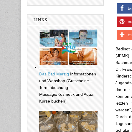
te
LINKS
me
te
Bedingt 
(JFMK) 
Bachmann
Dr. Fran
Das Bad Merzig
Informationen
Kinder
und Webshop (Gutscheine –
Jugends
Terminbuchung
das mir 
Massage/Kosmetik und Aqua
können d
Kurse buchen)
letzten
_______________________
werden“
Durch d
Tagesa
Schutzm