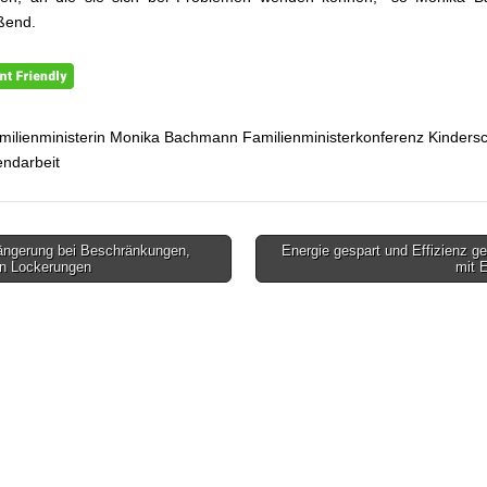
ßend.
milienministerin Monika Bachmann Familienministerkonferenz Kinders
ndarbeit
ängerung bei Beschränkungen,
Energie gespart und Effizienz ge
gsnavigation
n Lockerungen
mit 