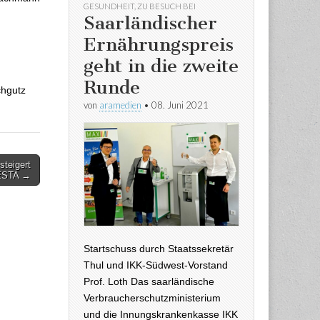
GESUNDHEIT
,
ZU BESUCH BEI
Saarländischer
Ernährungspreis
geht in die zweite
Runde
chgutz
von
aramedien
•
08. Juni 2021
steigert
ESTA →
Startschuss durch Staatssekretär
Thul und IKK-Südwest-Vorstand
Prof. Loth Das saarländische
Verbraucherschutzministerium
und die Innungskrankenkasse IKK