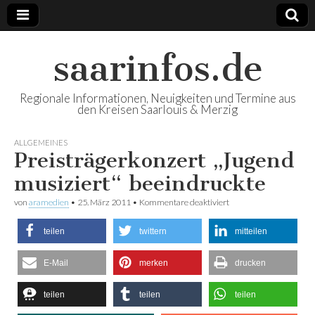
saarinfos.de
Regionale Informationen, Neuigkeiten und Termine aus
den Kreisen Saarlouis & Merzig
ALLGEMEINES
Preisträgerkonzert „Jugend
musiziert“ beeindruckte
von
aramedien
•
25. März 2011
•
Kommentare deaktiviert
für Preisträgerkonzert
„Jugend musiziert“
beeindruckte
teilen
twittern
mitteilen
E-Mail
merken
drucken
teilen
teilen
teilen