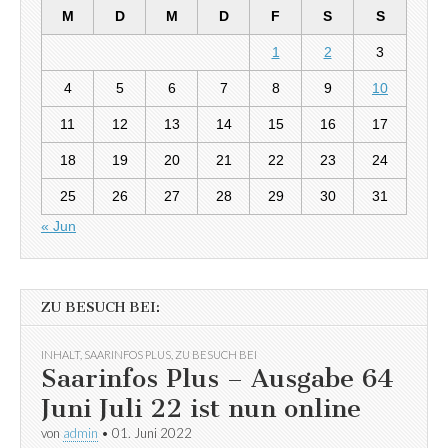
M
D
M
D
F
S
S
1
2
3
4
5
6
7
8
9
10
11
12
13
14
15
16
17
18
19
20
21
22
23
24
25
26
27
28
29
30
31
« Jun
ZU BESUCH BEI:
INHALT
,
SAARINFOS PLUS
,
ZU BESUCH BEI
Saarinfos Plus – Ausgabe 64
Juni Juli 22 ist nun online
von
admin
•
01. Juni 2022