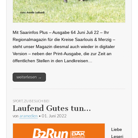
Mit Saarinfos Plus – Ausgabe 64 Juni Juli 22 – Ihr
Regionalmagazin für die Kreise Saarlouis & Merzig –
steht unser Magazin diesmal auch wieder in digitaler
Version – neben der Print-Ausgabe, die zur Zeit an
öffentlichen Stellen in den Landkreisen…
weiterlesen →
SPORT
,
ZU BESUCH BEI
Laufend Gutes tun…
von
aramedien
•
01. Juni 2022
Liebe
Leseri