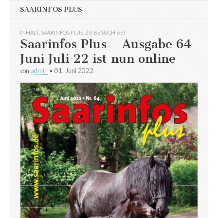
SAARINFOS PLUS
INHALT
,
SAARINFOS PLUS
,
ZU BESUCH BEI
Saarinfos Plus – Ausgabe 64
Juni Juli 22 ist nun online
von
admin
•
01. Juni 2022