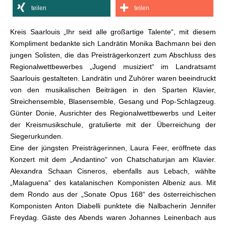
teilen
teilen
Kreis Saarlouis „Ihr seid alle großartige Talente“, mit diesem
Kompliment bedankte sich Landrätin Monika Bachmann bei den
jungen Solisten, die das Preisträgerkonzert zum Abschluss des
Regionalwettbewerbes „Jugend musiziert“ im Landratsamt
Saarlouis gestalteten. Landrätin und Zuhörer waren beeindruckt
von den musikalischen Beiträgen in den Sparten Klavier,
Streichensemble, Blasensemble, Gesang und Pop-Schlagzeug.
Günter Donie, Ausrichter des Regionalwettbewerbs und Leiter
der Kreismusikschule, gratulierte mit der Überreichung der
Siegerurkunden.
Eine der jüngsten Preisträgerinnen, Laura Feer, eröffnete das
Konzert mit dem „Andantino“ von Chatschaturjan am Klavier.
Alexandra Schaan Cisneros, ebenfalls aus Lebach, wählte
„Malaguena“ des katalanischen Komponisten Albeniz aus. Mit
dem Rondo aus der „Sonate Opus 168“ des österreichischen
Komponisten Anton Diabelli punktete die Nalbacherin Jennifer
Freydag. Gäste des Abends waren Johannes Leinenbach aus