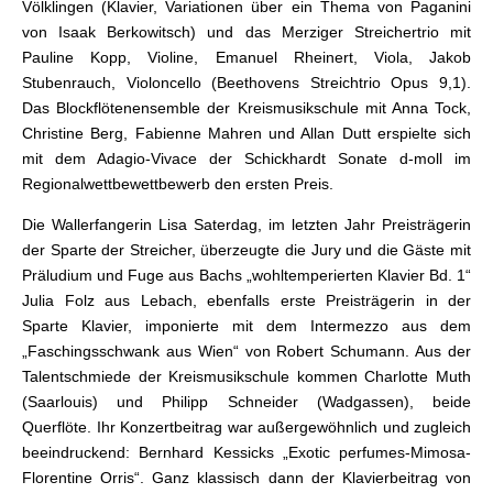
Völklingen (Klavier, Variationen über ein Thema von Paganini
von Isaak Berkowitsch) und das Merziger Streichertrio mit
Pauline Kopp, Violine, Emanuel Rheinert, Viola, Jakob
Stubenrauch, Violoncello (Beethovens Streichtrio Opus 9,1).
Das Blockflötenensemble der Kreismusikschule mit Anna Tock,
Christine Berg, Fabienne Mahren und Allan Dutt erspielte sich
mit dem Adagio-Vivace der Schickhardt Sonate d-moll im
Regionalwettbewettbewerb den ersten Preis.
Die Wallerfangerin Lisa Saterdag, im letzten Jahr Preisträgerin
der Sparte der Streicher, überzeugte die Jury und die Gäste mit
Präludium und Fuge aus Bachs „wohltemperierten Klavier Bd. 1“
Julia Folz aus Lebach, ebenfalls erste Preisträgerin in der
Sparte Klavier, imponierte mit dem Intermezzo aus dem
„Faschingsschwank aus Wien“ von Robert Schumann. Aus der
Talentschmiede der Kreismusikschule kommen Charlotte Muth
(Saarlouis) und Philipp Schneider (Wadgassen), beide
Querflöte. Ihr Konzertbeitrag war außergewöhnlich und zugleich
beeindruckend: Bernhard Kessicks „Exotic perfumes-Mimosa-
Florentine Orris“. Ganz klassisch dann der Klavierbeitrag von