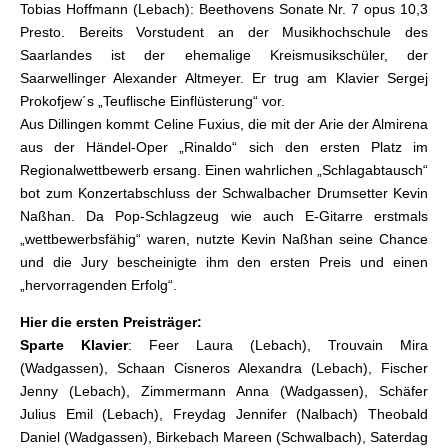
Tobias Hoffmann (Lebach): Beethovens Sonate Nr. 7 opus 10,3
Presto. Bereits Vorstudent an der Musikhochschule des
Saarlandes ist der ehemalige Kreismusikschüler, der
Saarwellinger Alexander Altmeyer. Er trug am Klavier Sergej
Prokofjew´s „Teuflische Einflüsterung“ vor.
Aus Dillingen kommt Celine Fuxius, die mit der Arie der Almirena
aus der Händel-Oper „Rinaldo“ sich den ersten Platz im
Regionalwettbewerb ersang. Einen wahrlichen „Schlagabtausch“
bot zum Konzertabschluss der Schwalbacher Drumsetter Kevin
Naßhan. Da Pop-Schlagzeug wie auch E-Gitarre erstmals
„wettbewerbsfähig“ waren, nutzte Kevin Naßhan seine Chance
und die Jury bescheinigte ihm den ersten Preis und einen
„hervorragenden Erfolg“.
Hier die ersten Preisträger:
Sparte Klavier
: Feer Laura (Lebach), Trouvain Mira
(Wadgassen), Schaan Cisneros Alexandra (Lebach), Fischer
Jenny (Lebach), Zimmermann Anna (Wadgassen), Schäfer
Julius Emil (Lebach), Freydag Jennifer (Nalbach) Theobald
Daniel (Wadgassen), Birkebach Mareen (Schwalbach), Saterdag