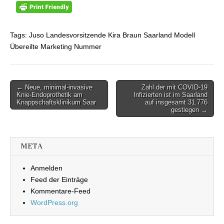
Tags: Juso Landesvorsitzende Kira Braun Saarland Modell
Übereilte Marketing Nummer
← Neue, minimal-invasive
Zahl der mit COVID-19
Beitragsnavigation
Knie-Endoprothetik am
Infizierten ist im Saarland
Knappschaftsklinikum Saar
auf insgesamt 31.776
gestiegen →
META
Anmelden
Feed der Einträge
Kommentare-Feed
WordPress.org