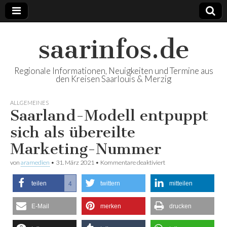
saarinfos.de
Regionale Informationen, Neuigkeiten und Termine aus
den Kreisen Saarlouis & Merzig
ALLGEMEINES
Saarland-Modell entpuppt
sich als übereilte
Marketing-Nummer
von
aramedien
•
31. März 2021
•
Kommentare deaktiviert
für Saarland-Modell
entpuppt sich als
übereilte Marketing-
teilen
twittern
mitteilen
4
Nummer
E-Mail
merken
drucken