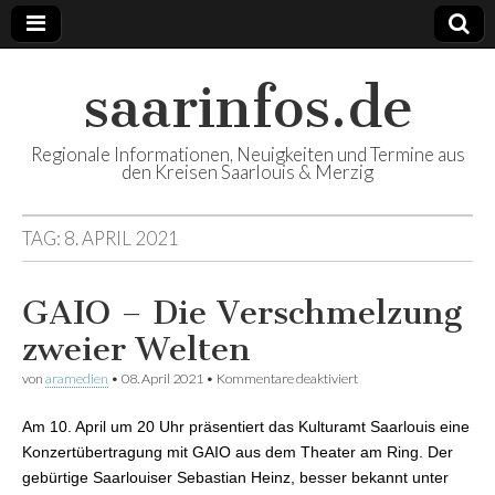
saarinfos.de
Regionale Informationen, Neuigkeiten und Termine aus
den Kreisen Saarlouis & Merzig
TAG:
8. APRIL 2021
GAIO – Die Verschmelzung
zweier Welten
von
aramedien
•
08. April 2021
•
Kommentare deaktiviert
für GAIO – Die
Verschmelzung zweier
Welten
Am 10. April um 20 Uhr präsentiert das Kulturamt Saarlouis eine
Konzertübertragung mit GAIO aus dem Theater am Ring. Der
gebürtige Saarlouiser Sebastian Heinz, besser bekannt unter