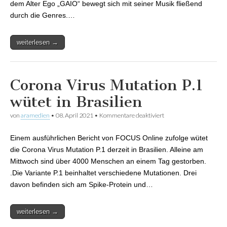
dem Alter Ego „GAIO“ bewegt sich mit seiner Musik fließend
durch die Genres.…
weiterlesen →
Corona Virus Mutation P.1
wütet in Brasilien
von
aramedien
•
08. April 2021
•
Kommentare deaktiviert
für Corona Virus
Mutation P.1 wütet in
Brasilien
Einem ausführlichen Bericht von FOCUS Online zufolge wütet
die Corona Virus Mutation P.1 derzeit in Brasilien. Alleine am
Mittwoch sind über 4000 Menschen an einem Tag gestorben.
.Die Variante P.1 beinhaltet verschiedene Mutationen. Drei
davon befinden sich am Spike-Protein und…
weiterlesen →