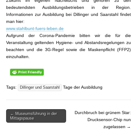
Zukunft im eigenen Nachwuchs und gehören zu den
bedeutendsten Ausbildungsbetrieben in der Region.
Informationen zur Ausbildung bei Dillinger und Saarstahl findet
man hier:
www.stahlbunt-fuers-leben.de
Aufgrund der Corona-Pandemie bitten wir die für die
Veranstaltung geltenden Hygiene- und Abstandsregelungen zu
beachten und die 3G-Regel sowie die Maskenpflicht (FFP2)
einzuhalten.
Tags:
Tage der Ausbildung
Dillinger und Saarstahl
Durchbruch bei grünem Star:
← Museumsführung in der
Beitragsnavigation
Mittagspause
Drucksensor-Chip nun
zugelassen →