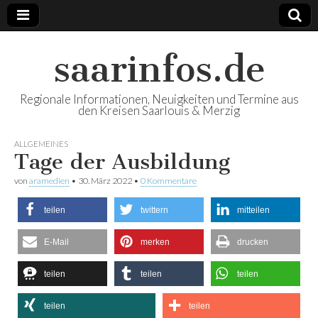
saarinfos.de
Regionale Informationen, Neuigkeiten und Termine aus
den Kreisen Saarlouis & Merzig
ALLGEMEINES
Tage der Ausbildung
von
aramedien
•
30. März 2022
•
0 Kommentare
teilen
twittern
mitteilen
E-Mail
merken
drucken
teilen
teilen
teilen
teilen
teilen