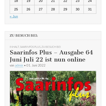
18
19
20
21
22
23
24
25
26
27
28
29
30
31
« Jun
ZU BESUCH BEI:
INHALT
,
SAARINFOS PLUS
,
ZU BESUCH BEI
Saarinfos Plus – Ausgabe 64
Juni Juli 22 ist nun online
von
admin
•
01. Juni 2022