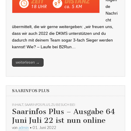
de
Nachri
cht
übermittelt, die wir gerne weitergeben: „wir freuen uns,
dass wir auch 2022 die DKMS unterstützen und du
dadurch mit deinem Team sogar 3-fach Sieger werden
kannst! Wie? – Laufe bei B2Run…
weiterlesen →
SAARINFOS PLUS
INHALT
,
SAARINFOS PLUS
,
ZU BESUCH BEI
Saarinfos Plus – Ausgabe 64
Juni Juli 22 ist nun online
von
admin
•
01. Juni 2022