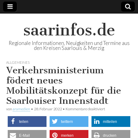
saarinfos.de
Regionale Informationen, Neuigkeiten und Termine aus
den Kreisen Saarlouis & Merzig
ALLGEMEINES
Verkehrsministerium
födert neues
Mobilitätskonzept für die
Saarlouiser Innenstadt
von
aramedien
•
28. Februar 2022
•
Kommentare deaktiviert
für
Verkehrsministeriu
födert neues
teilen
twittern
mitteilen
Mobilitätskonzept fü
die Saarlouiser
Innenstadt
E-Mail
merken
drucken