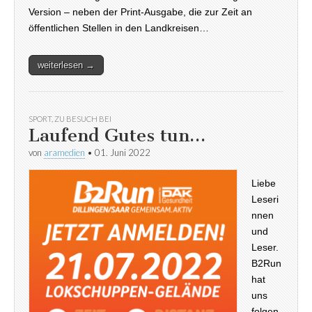
Version – neben der Print-Ausgabe, die zur Zeit an
öffentlichen Stellen in den Landkreisen…
weiterlesen →
SPORT
,
ZU BESUCH BEI
Laufend Gutes tun…
von
aramedien
•
01. Juni 2022
Liebe
Leseri
nnen
und
Leser.
B2Run
hat
uns
folgen