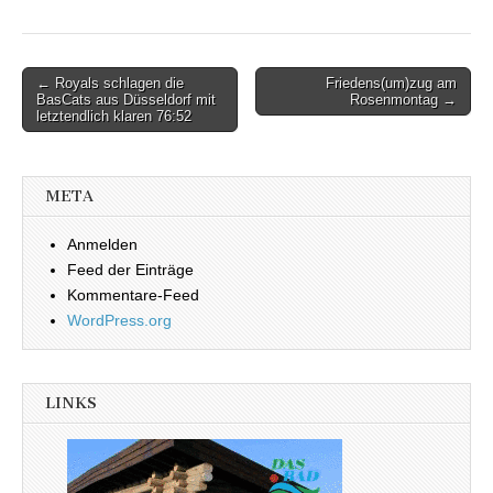
← Royals schlagen die
Friedens(um)zug am
Beitragsnavigation
BasCats aus Düsseldorf mit
Rosenmontag →
letztendlich klaren 76:52
META
Anmelden
Feed der Einträge
Kommentare-Feed
WordPress.org
LINKS