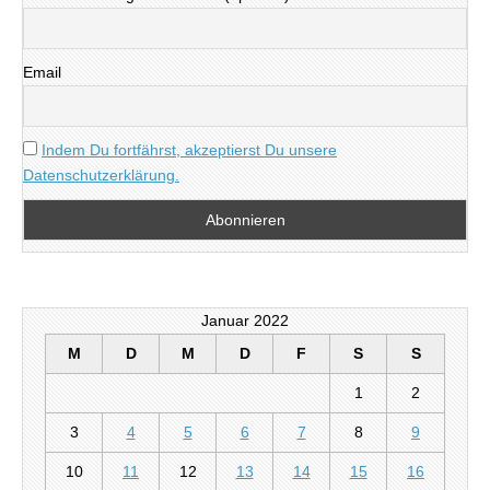
Email
Indem Du fortfährst, akzeptierst Du unsere
Datenschutzerklärung.
Januar 2022
M
D
M
D
F
S
S
1
2
3
4
5
6
7
8
9
10
11
12
13
14
15
16