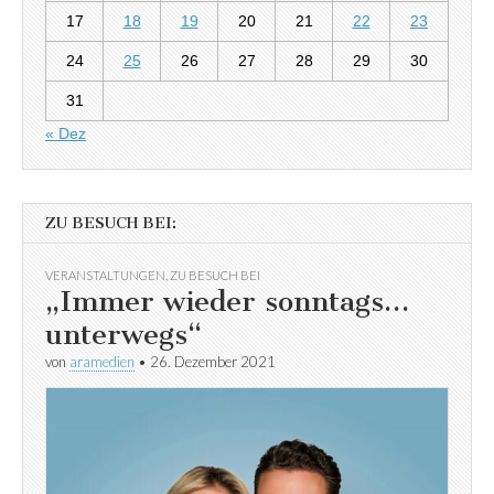
17
18
19
20
21
22
23
24
25
26
27
28
29
30
31
« Dez
ZU BESUCH BEI:
VERANSTALTUNGEN
,
ZU BESUCH BEI
„Immer wieder sonntags…
unterwegs“
von
aramedien
•
26. Dezember 2021