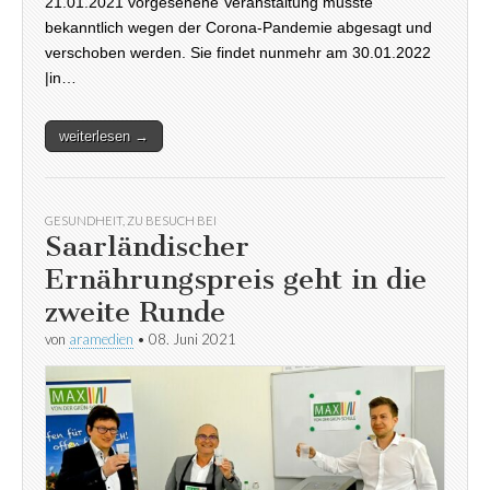
21.01.2021 vorgesehene Veranstaltung musste
bekanntlich wegen der Corona-Pandemie abgesagt und
verschoben werden. Sie findet nunmehr am 30.01.2022
|in…
weiterlesen →
GESUNDHEIT
,
ZU BESUCH BEI
Saarländischer
Ernährungspreis geht in die
zweite Runde
von
aramedien
•
08. Juni 2021