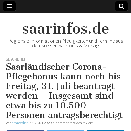
saarinfos.de
Regionale Informationen, Neuigkeiten und Termine aus
den Kreisen Saarlouis & Merzig
GESUNDHEIT
Saarländischer Corona-
Pflegebonus kann noch bis
Freitag, 31. Juli beantragt
werden – Insgesamt sind
etwa bis zu 10.500
Personen antragsberechtigt
von
aramedien
•
29. Juli 2020
•
Kommentare deaktiviert
für Saarländischer
Corona-Pflegebonus