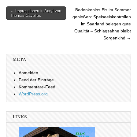
Bedenkenlos Eis im Sommer
← Impressionen in Acryl von
Beitragsnavigation
Thomas Cavelius
genießen: Speiseeiskontrollen
im Saarland belegen gute
Qualität – Schlagsahne bleibt
Sorgenkind →
META
Anmelden
Feed der Einträge
Kommentare-Feed
WordPress.org
LINKS