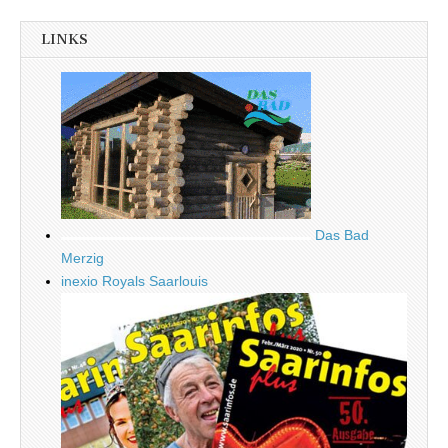
LINKS
Das Bad
Merzig
inexio Royals Saarlouis