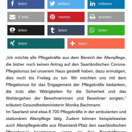
kann noch bis Freitag, 31.
teilen
twittern
mitteilen
Juli beantragt werden –
Insgesamt sind etwa bis
zu 10.500 Personen
E-Mail
merken
drucken
antragsberechtigt
teilen
teilen
teilen
teilen
teilen
„Ich möchte alle Pflegekräfte aus dem Bereich der Altenpflege,
die bisher noch keinen Antrag auf den Saarländischen Corona-
Pflegebonus bei unserem Haus gestellt haben, dazu ermutigen,
dies noch bis Freitag zu tun. Wir möchten uns mit dem
Pflegebonus für das Engagement der Pflegekräfte bedanken,
die trotz aller Widrigkeiten für die Sicherheit und das
Wohlergehen der Bewohnerinnen und Bewohner sorgten,“
erläutert Gesundheitsministerin Monika Bachmann.
Im Saarland sind etwa 8.700 Pflegekräfte in der ambulanten und
stationären Altenpflege tätig. Zudem können beispielsweise
auch Altenpflegekräfte aus Rheinland-Pfalz den saarländischen