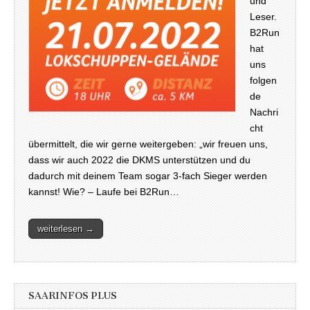
und
Leser.
B2Run
hat
uns
folgen
de
Nachri
cht
übermittelt, die wir gerne weitergeben: „wir freuen uns,
dass wir auch 2022 die DKMS unterstützen und du
dadurch mit deinem Team sogar 3-fach Sieger werden
kannst! Wie? – Laufe bei B2Run…
weiterlesen →
SAARINFOS PLUS