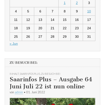
1
2
3
4
5
6
7
8
9
10
11
12
13
14
15
16
17
18
19
20
21
22
23
24
25
26
27
28
29
30
31
« Jun
ZU BESUCH BEI:
INHALT
,
SAARINFOS PLUS
,
ZU BESUCH BEI
Saarinfos Plus – Ausgabe 64
Juni Juli 22 ist nun online
von
admin
•
01. Juni 2022