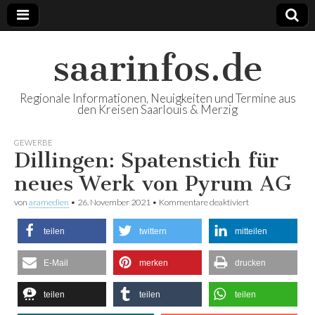
saarinfos.de
Regionale Informationen, Neuigkeiten und Termine aus
den Kreisen Saarlouis & Merzig
GEWERBE
Dillingen: Spatenstich für
neues Werk von Pyrum AG
von
aramedien
•
26. November 2021
•
Kommentare deaktiviert
für Dillingen:
Spatenstich für
neues Werk von
teilen
twittern
mitteilen
Pyrum AG
E-Mail
merken
drucken
teilen
teilen
teilen