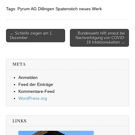
Tags: Pyrum AG Dillingen Spatenstich neues Werk
← Schleife zeigen am 1.
Bundeswehr hilft erneut bei
Beitragsnavigation
Dezember
Nachverfolgung von COVID-
19 Infektionsketten →
META
Anmelden
Feed der Einträge
Kommentare-Feed
WordPress.org
LINKS