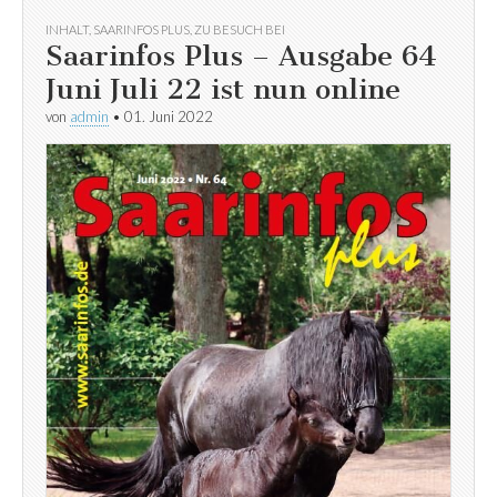
INHALT
,
SAARINFOS PLUS
,
ZU BESUCH BEI
Saarinfos Plus – Ausgabe 64
Juni Juli 22 ist nun online
von
admin
•
01. Juni 2022