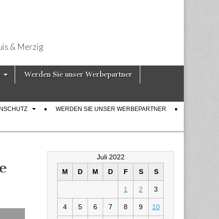
uis & Merzig
Werden Sie unser Werbepartner
ENSCHUTZ
WERDEN SIE UNSER WERBEPARTNER
Juli 2022
e
M
D
M
D
F
S
S
1
2
3
0 Jahre Armee
4
5
6
7
8
9
10