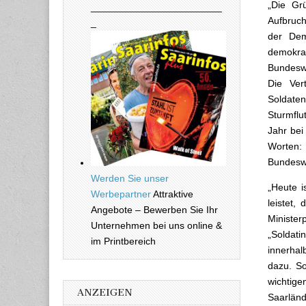
„Die Gr
________________________
Aufbruch
_
der Dem
demokra
Bundesw
Die Vert
Soldate
Sturmflu
Jahr bei
Worten:
Bundeswe
Werden Sie unser
„Heute i
Werbepartner
Attraktive
leistet,
Angebote – Bewerben Sie Ihr
Ministe
Unternehmen bei uns online &
„Soldat
im Printbereich
innerhal
dazu. So
wichtig
ANZEIGEN
Saarlän