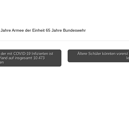
 Jahre Armee der Einheit 65 Jahre Bundeswehr
der mit COVID-19 Infizierten ist
Ältere Schüler könnten vorers
gsnavigation
rland auf insgesamt 10.473
l
gen