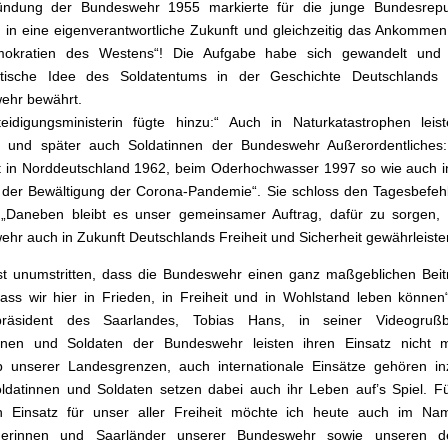
ündung der Bundeswehr 1955 markierte für die junge Bundesrepu
 in eine eigenverantwortliche Zukunft und gleichzeitig das Ankommen
okratien des Westens“! Die Aufgabe habe sich gewandelt und 
tische Idee des Soldatentums in der Geschichte Deutschlands
ehr bewährt.
eidigungsministerin fügte hinzu:“ Auch in Naturkatastrophen leis
n und später auch Soldatinnen der Bundeswehr Außerordentliches:
t in Norddeutschland 1962, beim Oderhochwasser 1997 so wie auch 
 der Bewältigung der Corona-Pandemie“. Sie schloss den Tagesbefeh
 „Daneben bleibt es unser gemeinsamer Auftrag, dafür zu sorgen, 
hr auch in Zukunft Deutschlands Freiheit und Sicherheit gewährleiste
st unumstritten, dass die Bundeswehr einen ganz maßgeblichen Bei
 dass wir hier in Frieden, in Freiheit und in Wohlstand leben können
rpräsident des Saarlandes, Tobias Hans, in seiner Videogrußbo
innen und Soldaten der Bundeswehr leisten ihren Einsatz nicht 
b unserer Landesgrenzen, auch internationale Einsätze gehören in
ldatinnen und Soldaten setzen dabei auch ihr Leben auf’s Spiel. F
en Einsatz für unser aller Freiheit möchte ich heute auch im Nam
derinnen und Saarländer unserer Bundeswehr sowie unseren d