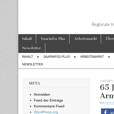
Regionale I
Weiter zum Inhalt
Inhalt
Saarinfos Plus
Arbeitsmarkt
Über
Hauptmenü
Newsletter
INHALT
SAARINFOS PLUS
ARBEITSMARKT
Untermenü
NEWSLETTER
JUBILÄEN
META
65 
Arm
Anmelden
Feed der Einträge
von
arame
Kommentare-Feed
WordPress.org
te