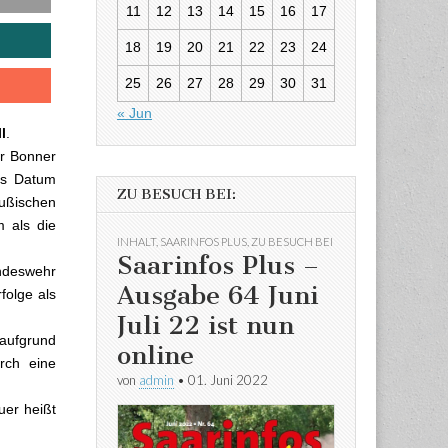
11
12
13
14
15
16
17
18
19
20
21
22
23
24
25
26
27
28
29
30
31
« Jun
l
.
er Bonner
as Datum
ZU BESUCH BEI:
ußischen
m als die
INHALT
,
SAARINFOS PLUS
,
ZU BESUCH BEI
Saarinfos Plus –
undeswehr
Ausgabe 64 Juni
folge als
Juli 22 ist nun
 aufgrund
online
rch eine
von
admin
•
01. Juni 2022
uer heißt