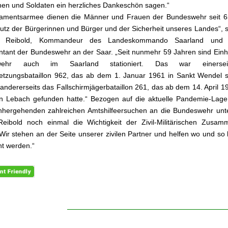
nen und Soldaten ein herzliches Dankeschön sagen.“
rlamentsarmee dienen die Männer und Frauen der Bundeswehr seit 6
tz der Bürgerinnen und Bürger und der Sicherheit unseres Landes“, 
as Reibold, Kommandeur des Landeskommando Saarland und o
tant der Bundeswehr an der Saar. „Seit nunmehr 59 Jahren sind Einh
wehr auch im Saarland stationiert. Das war einerse
etzungsbataillon 962, das ab dem 1. Januar 1961 in Sankt Wendel st
andererseits das Fallschirmjägerbataillon 261, das ab dem 14. April 1
n Lebach gefunden hatte.“ Bezogen auf die aktuelle Pandemie-Lage
nhergehenden zahlreichen Amtshilfeersuchen an die Bundeswehr unte
eibold noch einmal die Wichtigkeit der Zivil-Militärischen Zusam
Wir stehen an der Seite unserer zivilen Partner und helfen wo und so 
t werden.“