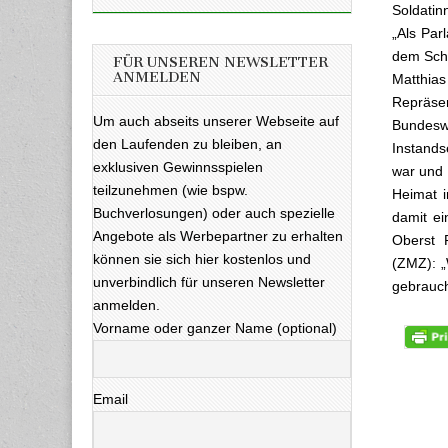
Soldatin
„Als Pa
dem Schu
FÜR UNSEREN NEWSLETTER
ANMELDEN
Matthi
Repräsen
Um auch abseits unserer Webseite auf
Bundes
den Laufenden zu bleiben, an
Instands
exklusiven Gewinnsspielen
war und 
teilzunehmen (wie bspw.
Heimat i
Buchverlosungen) oder auch spezielle
damit ei
Angebote als Werbepartner zu erhalten
Oberst R
können sie sich hier kostenlos und
(ZMZ): „
unverbindlich für unseren Newsletter
gebrauch
anmelden.
Vorname oder ganzer Name (optional)
Email