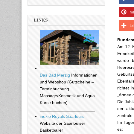
me
LINKS
te
Bundesw
Am 12. N
Ermekei
wurde b
Heeresre
Geburts
Das Bad Merzig
Informationen
Ebenfall
und Webshop (Gutscheine –
richtet 
Terminbuchung
„Armee d
Massage/Kosmetik und Aqua
Die Jubi
Kurse buchen)
der akt
_______________________
zentrale
inexio Royals Saarlouis
Im Tages
Website der Saarlouiser
es:
Basketballer