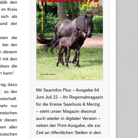
blik den
 im Kreis
sich als
 und der
teten die
 bei der
in diesem
l mit den
dass die
n kann“.
trag dazu
Mit Saarinfos Plus – Ausgabe 64
“, so der
Juni Juli 22 – Ihr Regionalmagazin
tschaft.
für die Kreise Saarlouis & Merzig
mehr nur
– steht unser Magazin diesmal
zwischen
auch wieder in digitaler Version –
ür diesen
neben der Print-Ausgabe, die zur
en aller
Zeit an öffentlichen Stellen in den
eutschen