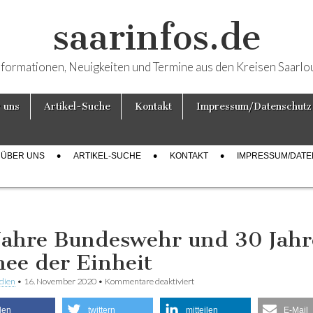
saarinfos.de
nformationen, Neuigkeiten und Termine aus den Kreisen Saarlo
 uns
Artikel-Suche
Kontakt
Impressum/Datenschutz
ÜBER UNS
ARTIKEL-SUCHE
KONTAKT
IMPRESSUM/DAT
Jahre Bundeswehr und 30 Jahr
ee der Einheit
dien
•
16. November 2020
•
Kommentare deaktiviert
für 65 Jahre Bundeswehr und 3
der Einheit
ilen
twittern
mitteilen
E-Mail