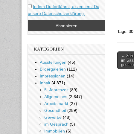
Indem Du fortfährst, akzeptierst Du
unsere Datenschutzerklärung.
Tags: 30
KATEGORIEN
← Zahl 
Beitra
im Saa
Ausstellungen
(45)
gestie
Bildergalerien
(112)
Impressionen
(14)
Inhalt
(4.871)
5. Jahreszeit
(89)
Allgemeines
(2.647)
Arbeitsmarkt
(27)
Gesundheit
(259)
Gewerbe
(48)
im Gespräch
(5)
Immobilien
(6)