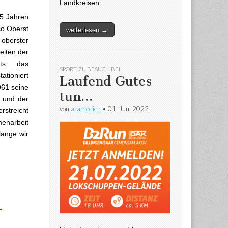
Landkreisen…
5 Jahren
so Oberst
weiterlesen →
berster
eiten der
its das
SPORT
,
ZU BESUCH BEI
ationiert
Laufend Gutes
961 seine
tun…
 und der
von
aramedien
•
01. Juni 2022
rstreicht
menarbeit
lange wir