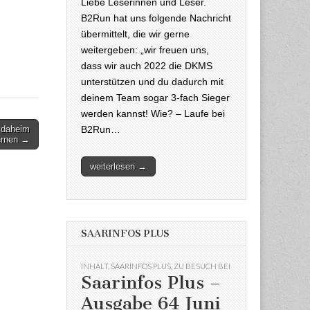
Liebe Leserinnen und Leser.
B2Run hat uns folgende Nachricht
übermittelt, die wir gerne
weitergeben: „wir freuen uns,
dass wir auch 2022 die DKMS
unterstützen und du dadurch mit
deinem Team sogar 3-fach Sieger
werden kannst! Wie? – Laufe bei
B2Run…
t daheim
ernen →
weiterlesen →
SAARINFOS PLUS
INHALT
,
SAARINFOS PLUS
,
ZU BESUCH BEI
Saarinfos Plus –
Ausgabe 64 Juni