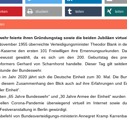
rken
drucken
teilen
teilen
ilen
ehr feierte ihren Gründungstag sowie die beiden Jubiläen virtuel
ovember 1955 überreichte Verteidigungsminister Theodor Blank in d
l-Kaserne den ersten 101 Freiwilligen ihre Ernennungsurkunden. D
ewusst gewählt, da es sich um den 200. Geburtstag des pre
formers Gerhard von Scharnhorst handelte. Dieser Tag gilt seitde
stunde der Bundeswehr.
s im Jahr 2020 jährt sich die Deutsche Einheit zum 30. Mal. Die B
in diesem Zusammenhang den Blick auch auf ihre Erfahrungen und Er
er Einheit“.
läen „65 Jahre Bundeswehr“ und „30 Jahre Armee der Einheit“ wurden
uellen Corona-Pandemie überwiegend virtuell im Internet sowie du
 Festveranstaltung in Berlin gewürdigt.
befehl von Bundesverteidigungs-ministerin Annegret Kramp Karrenba