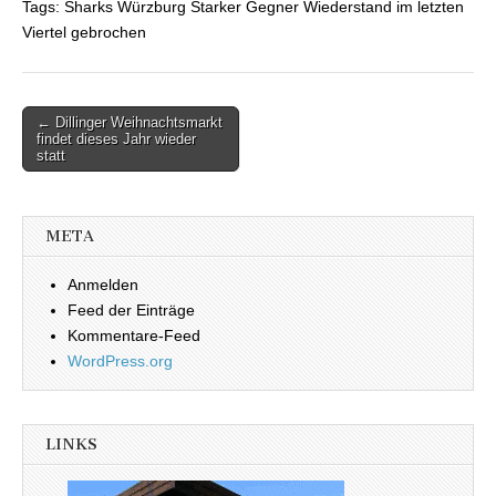
Tags: Sharks Würzburg Starker Gegner Wiederstand im letzten
Viertel gebrochen
← Dillinger Weihnachtsmarkt
Beitragsnavigation
findet dieses Jahr wieder
statt
META
Anmelden
Feed der Einträge
Kommentare-Feed
WordPress.org
LINKS