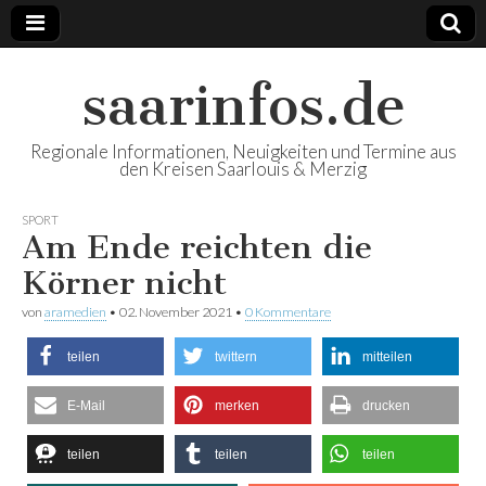
saarinfos.de
Regionale Informationen, Neuigkeiten und Termine aus
den Kreisen Saarlouis & Merzig
SPORT
Am Ende reichten die
Körner nicht
von
aramedien
•
02. November 2021
•
0 Kommentare
teilen
twittern
mitteilen
E-Mail
merken
drucken
teilen
teilen
teilen