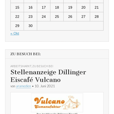
15
16
17
18
19
20
21
22
23
24
25
26
27
28
29
30
« Okt
ZU BESUCH BEI:
ARBEITSMARKT
,
ZU BESUCH BEI
Stellenanzeige Dillinger
Eiscafé Vulcano
von
aramedien
•
10. Juni 2021