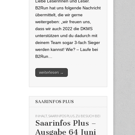
Liebe Leserinnen und Leser.
B2Run hat uns folgende Nachricht
übermittelt, die wir gerne
weitergeben: „wir freuen uns,
dass wir auch 2022 die DKMS
unterstützen und du dadurch mit
deinem Team sogar 3-fach Sieger
werden kannst! Wie? – Laufe bei
B2Run…
weiterlesen →
SAARINFOS PLUS
INHALT
,
SAARINFOS PLUS
,
ZU BESUCH BEI
Saarinfos Plus –
Ausgabe 64 Juni