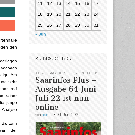
11
12
13
14
15
16
17
18
19
20
21
22
23
24
25
26
27
28
29
30
31
« Jun
rtenhalle
gegen den
ZU BESUCH BEI:
ederlagen
eadcoach
INHALT
,
SAARINFOS PLUS
,
ZU BESUCH BEI
eigt. Am
Saarinfos Plus –
und sehr
Ausgabe 64 Juni
innen auf
eftrainer
Juli 22 ist nun
ie junge
online
 Analyse
von
admin
•
01. Juni 2022
. Bis zum
war der