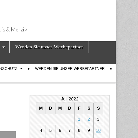
uis & Merzig
Werden Sie unser Werbepartner
ENSCHUTZ
WERDEN SIE UNSER WERBEPARTNER
Juli 2022
M
D
M
D
F
S
S
1
2
3
k Stars aus
4
5
6
7
8
9
10