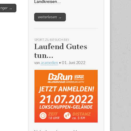
Landkreisen…
linger →
weiterlesen →
SPORT
,
ZU BESUCH BEI
Laufend Gutes
tun…
von
aramedien
•
01. Juni 2022