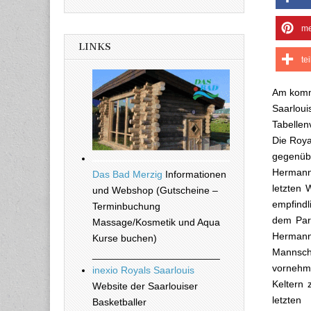
me
LINKS
te
Am komme
Saarloui
Tabellen
Die Roya
gegenüb
Hermann
Das Bad Merzig
Informationen
letzten
und Webshop (Gutscheine –
empfindl
Terminbuchung
dem Park
Massage/Kosmetik und Aqua
Hermann
Kurse buchen)
Mannscha
_______________________
vornehme
inexio Royals Saarlouis
Keltern 
Website der Saarlouiser
letzte
Basketballer