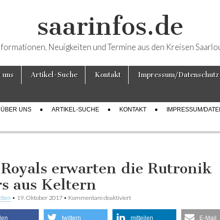
saarinfos.de
nformationen, Neuigkeiten und Termine aus den Kreisen Saarlo
 uns
Artikel-Suche
Kontakt
Impressum/Datenschutz
ÜBER UNS
ARTIKEL-SUCHE
KONTAKT
IMPRESSUM/DAT
 Royals erwarten die Rutronik
rs aus Keltern
dien
•
19. Oktober 2017
•
Kommentare deaktiviert
für Die Royals erwarten die Rutroni
Keltern
ilen
twittern
mitteilen
E-Mail