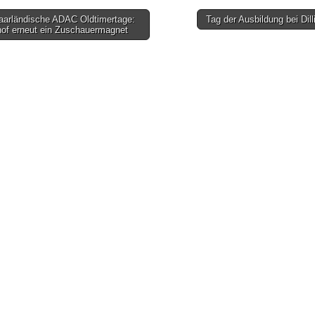
aarländische ADAC Oldtimertage:
Tag der Ausbildung bei Dil
gsnavigation
hof erneut ein Zuschauermagnet