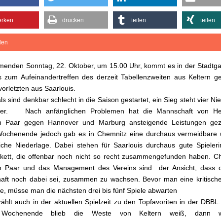
rken
drucken
teilen
teilen
ilen
nden Sonntag, 22. Oktober, um 15.00 Uhr, kommt es in der Stadtga
s zum Aufeinandertreffen des derzeit Tabellenzweiten aus Keltern 
vorletzten aus Saarlouis.
ls sind denkbar schlecht in die Saison gestartet, ein Sieg steht vier Ni
er. Nach anfänglichen Problemen hat die Mannschaft von H
 Paar gegen Hannover und Marburg ansteigende Leistungen gez
 Wochenende jedoch gab es in Chemnitz eine durchaus vermeidbare 
iche Niederlage. Dabei stehen für Saarlouis durchaus gute Spieler
ett, die offenbar noch nicht so recht zusammengefunden haben. Ch
 Paar und das Management des Vereins sind der Ansicht, dass d
ft noch dabei sei, zusammen zu wachsen. Bevor man eine kritische
, müsse man die nächsten drei bis fünf Spiele abwarten
zählt auch in der aktuellen Spielzeit zu den Topfavoriten in der DBBL
n Wochenende blieb die Weste von Keltern weiß, dann 