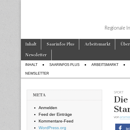
Regionale I
Weiter zum Inhalt
Inhalt
Saarinfos Plus
Arbeitsmarkt
Über
Hauptmenü
Newsletter
INHALT
SAARINFOS PLUS
ARBEITSMARKT
Untermenü
NEWSLETTER
SPORT
META
Die
Sta
Anmelden
Feed der Einträge
von
arame
Kommentare-Feed
WordPress.org
te