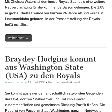
Mit Chelsea Waters ist den inexio Royals Saarlouis eine weitere
Neuverpflichtung für die kommende Saison gelungen. Die 1,85
m große Chelsea wurde vor kurzem 26 Jahre alt und wurde in
Lewiston/Idaho geboren. In der Pressemitteilung der Royals
heißt es: „Sie…
weiterlesen →
Braydey Hodgins kommt
aus Washington State
(USA) zu den Royals
von
aramedien
•
12. Juni 2020
•
Kommentare deaktiviert
für Braydey Hodgins
kommt aus Washington
State (USA) zu den
Sie kommt aus einer der landschaftlich reizvollsten Gegenden
Royals
der USA, dort wo Snake-River und Columbia-River
zusammenfließen und gemeinsam Richtung Pazifik fließen. Die
Rede ist von Pasco im Staat Washington, ganz im Nordwesten