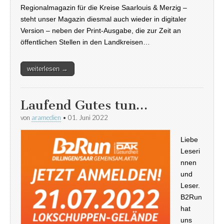
Regionalmagazin für die Kreise Saarlouis & Merzig –
steht unser Magazin diesmal auch wieder in digitaler
Version – neben der Print-Ausgabe, die zur Zeit an
öffentlichen Stellen in den Landkreisen…
weiterlesen →
Laufend Gutes tun…
von
aramedien
•
01. Juni 2022
Liebe
Leseri
nnen
und
Leser.
B2Run
hat
uns