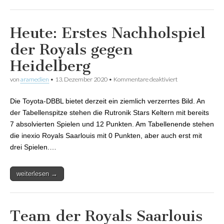
Heute: Erstes Nachholspiel
der Royals gegen
Heidelberg
von
aramedien
•
13. Dezember 2020
•
Kommentare deaktiviert
für Heute: Erstes
Nachholspiel der
Royals gegen
Die Toyota-DBBL bietet derzeit ein ziemlich verzerrtes Bild. An
Heidelberg
der Tabellenspitze stehen die Rutronik Stars Keltern mit bereits
7 absolvierten Spielen und 12 Punkten. Am Tabellenende stehen
die inexio Royals Saarlouis mit 0 Punkten, aber auch erst mit
drei Spielen.…
weiterlesen →
Team der Royals Saarlouis