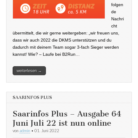
folgen
de
Nachri
cht
übermittelt, die wir gerne weitergeben: „wir freuen uns,
dass wir auch 2022 die DKMS unterstützen und du
dadurch mit deinem Team sogar 3-fach Sieger werden
kannst! Wie? – Laufe bei B2Run…
weiterlesen →
SAARINFOS PLUS
Saarinfos Plus – Ausgabe 64
Juni Juli 22 ist nun online
von
admin
•
01. Juni 2022