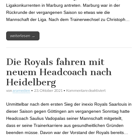
Ligakonkurrenten in Marburg antreten. Marburg war in der
Rückrunde der vergangenen Saison so etwas wie die
Mannschaft der Liga. Nach dem Trainerwechsel zu Christoph…
weiterlesen →
Die Royals fahren mit
neuem Headcoach nach
Heidelberg
von
aramedien
•
23. Oktober 2021
•
Kommentare deaktiviert
für Die Royals
fahren mit neuem
Headcoach nach
Unmittelbar nach dem ersten Sieg der inexio Royals Saarlouis in
Heidelberg
dieser Saison gegen Göttingen am vergangenen Sonntag hatte
Headcoach Saulius Vadopalas seiner Mannschaft mitgeteilt,
dass er seine Trainerkarriere aus gesundheitlichen Gründen
beenden müsse. Davon war der Vorstand der Royals bereits…