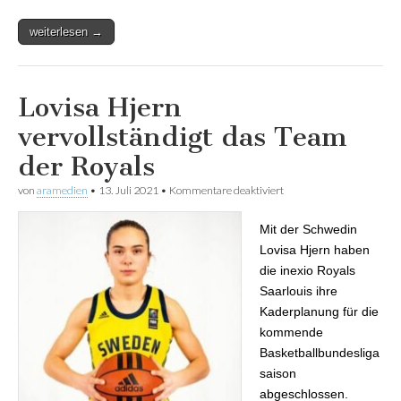
weiterlesen →
Lovisa Hjern
vervollständigt das Team
der Royals
von
aramedien
•
13. Juli 2021
•
Kommentare deaktiviert
für Lovisa Hjern
vervollständigt das Team
der Royals
Mit der Schwedin
Lovisa Hjern haben
die inexio Royals
Saarlouis ihre
Kaderplanung für die
kommende
Basketballbundesliga
saison
abgeschlossen.