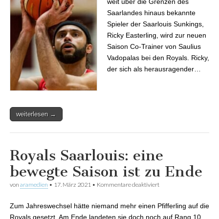
weit über die Grenzen des
Saarlandes hinaus bekannte
Spieler der Saarlouis Sunkings,
Ricky Easterling, wird zur neuen
Saison Co-Trainer von Saulius
Vadopalas bei den Royals. Ricky,
der sich als herausragender…
weiterlesen →
Royals Saarlouis: eine
bewegte Saison ist zu Ende
von
aramedien
•
17. März 2021
•
Kommentare deaktiviert
für Royals Saarlouis:
eine bewegte Saison ist
zu Ende
Zum Jahreswechsel hätte niemand mehr einen Pfifferling auf die
Royals gesetzt. Am Ende landeten sie doch noch auf Rang 10.