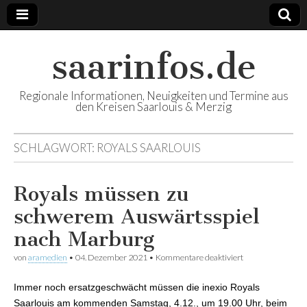
saarinfos.de
Regionale Informationen, Neuigkeiten und Termine aus
den Kreisen Saarlouis & Merzig
SCHLAGWORT:
ROYALS SAARLOUIS
Royals müssen zu
schwerem Auswärtsspiel
nach Marburg
von
aramedien
•
04. Dezember 2021
•
Kommentare deaktiviert
für Royals
müssen zu
schwerem
Immer noch ersatzgeschwächt müssen die inexio Royals
Auswärtsspiel
nach Marburg
Saarlouis am kommenden Samstag, 4.12., um 19.00 Uhr, beim