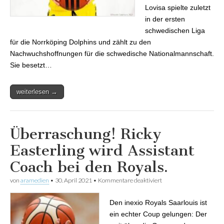
Lovisa spielte zuletzt
in der ersten
schwedischen Liga
für die Norrköping Dolphins und zählt zu den
Nachwuchshoffnungen für die schwedische Nationalmannschaft.
Sie besetzt…
weiterlesen →
Überraschung! Ricky
Easterling wird Assistant
Coach bei den Royals.
von
aramedien
•
30. April 2021
•
Kommentare deaktiviert
für Überraschung!
Ricky Easterling wird
Assistant Coach bei den
Den inexio Royals Saarlouis ist
Royals.
ein echter Coup gelungen: Der