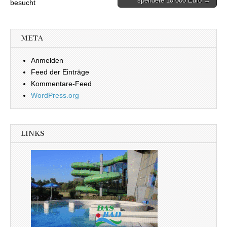
Beitragsnavigation
spendete 10 000 Euro →
besucht
META
Anmelden
Feed der Einträge
Kommentare-Feed
WordPress.org
LINKS