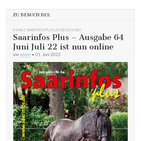
ZU BESUCH BEI:
INHALT
,
SAARINFOS PLUS
,
ZU BESUCH BEI
Saarinfos Plus – Ausgabe 64
Juni Juli 22 ist nun online
von
admin
•
01. Juni 2022