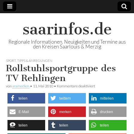
saarinfos.de
Regionale Informationen, Neuigkeiten und Termine aus
den Kreisen Saarlouis & Merzig
SPORT
,
TIPPS & ANREGUNGEN
Rollstuhlsportgruppe des
TV Rehlingen
von
aramedien
•
11. Mai 2010
•
Kommentare deaktiviert
für Rollstuhlsportgruppe
des TV Rehlingen
teilen
twittern
mitteilen
E-Mail
merken
drucken
teilen
teilen
teilen