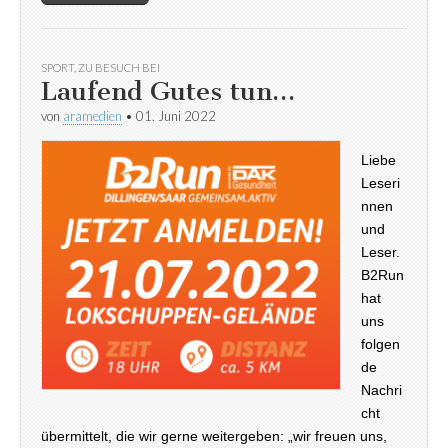
SPORT
,
ZU BESUCH BEI
Laufend Gutes tun…
von
aramedien
•
01. Juni 2022
Liebe
Leseri
nnen
und
Leser.
B2Run
hat
uns
folgen
de
Nachri
cht
übermittelt, die wir gerne weitergeben: „wir freuen uns,